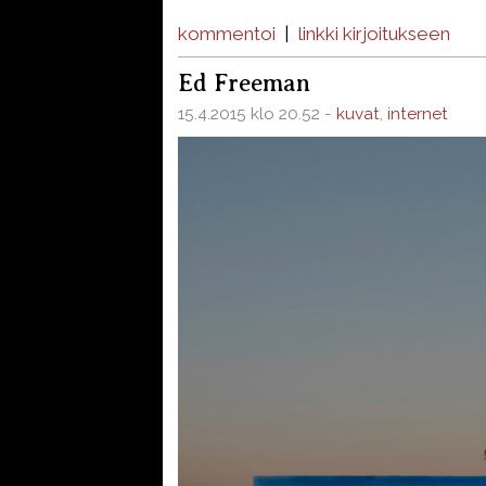
kommentoi
|
linkki kirjoitukseen
Ed Freeman
15.4.2015 klo 20.52 -
kuvat
,
internet