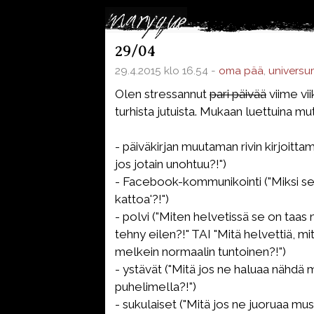
29/04
29.4.2015 klo 16.54 -
oma pää
,
universu
Olen stressannut
pari päivää
viime vi
turhista jutuista. Mukaan luettuina mu
- päiväkirjan muutaman rivin kirjoitta
jos jotain unohtuu?!")
- Facebook-kommunikointi ("Miksi se 
kattoa'?!")
- polvi ("Miten helvetissä se on taas
tehny eilen?!" TAI "Mitä helvettiä, mi
melkein normaalin tuntoinen?!")
- ystävät ("Mitä jos ne haluaa nähdä m
puhelimella?!")
- sukulaiset ("Mitä jos ne juoruaa mus