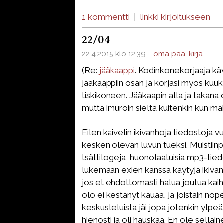
1 kommentti
|
linkki kirjoitukseen
22/04
22.4.2015 klo 12.39 -
oma pää
,
kirja
(Re:
jääkaappi
. Kodinkonekorjaaja kävi
jääkaappiin osan ja korjasi myös kuu
tiskikoneen. Jääkaapin alla ja takana 
mutta imuroin sieltä kuitenkin kun mah
Eilen kaivelin ikivanhoja tiedostoja
kesken olevan luvun tueksi. Muistiinpa
tsättilogeja, huonolaatuisia mp3-tied
lukemaan exien kanssa käytyjä ikivanh
jos et ehdottomasti halua joutua kai
olo ei kestänyt kauaa, ja joistain nope
keskusteluista jäi jopa jotenkin ylpe
hienosti ja oli hauskaa. En ole sellain