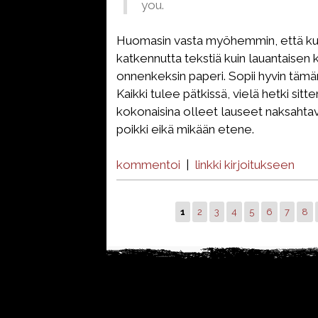
you.
Huomasin vasta myöhemmin, että kuv
katkennutta tekstiä kuin lauantaisen k
onnenkeksin paperi. Sopii hyvin tämän p
Kaikki tulee pätkissä, vielä hetki sitt
kokonaisina olleet lauseet naksahtav
poikki eikä mikään etene.
kommentoi
|
linkki kirjoitukseen
1
2
3
4
5
6
7
8