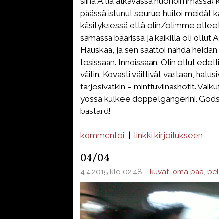
siinä A:lla alkavassa huonoimmassa
päässä istunut seurue huitoi meidät k
käsityksessä että olin/olimme olleet
samassa baarissa ja kaikilla oli ollut
Hauskaa, ja sen saattoi nähdä heidän s
tosissaan. Innoissaan. Olin ollut edell
väitin. Kovasti väittivät vastaan, halusi
tarjosivatkin – minttuviinashotit. Vaiku
yössä kulkee doppelgangerini. Gods
bastard!
kommentoi
|
linkki kirjoitukseen
04/04
4.4.2015 klo 02.48 -
kuvat
,
oma pää
,
pel