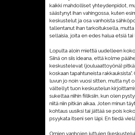
kaikki mahdolliset yhteydenpidot, mu
säästynyt ihan vahingossa, kuten es
keskustelut ja osa vanhoista sähköpo
tallentanut ihan tarkoituksella, mutta 
sellaisia, joita en edes halua etsiä tai
Lopulta aloin miettiä uudelleen kok
Siinä on siis ideana, että kolme pääh
keskustelevat (jouluaattoyönä) pitkä
koskaan tapahtuneista rakkauksista".
luvun jo noin vuosi sitten, mutta nyt
vältellyt tuon keskustelun kirjoittami
sukeltaa niihin fiiliksiin, kun olen py
niitä niin pitkän aikaa. Joten minun tä
kohtaus uusiksi tai jättää se pois koko
psyykata itseni sen läpi. En tiedä viel
Omien vanhojen juttujen (keskustelu