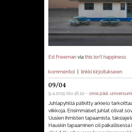
Ed Freeman
via
this isn't happiness
kommentoi
|
linkki kirjoitukseen
09/04
9.4.2015 klo 16.10 -
oma pää
,
universum
Juhlapyhillä pätkitty arkielo tarkoittaa
viikkoja. Ensimmäiset juhlat olivat sov
Uusien ihmisten tapaamista, taksiajelu
Hauskin tapaaminen oli paikallisessa k