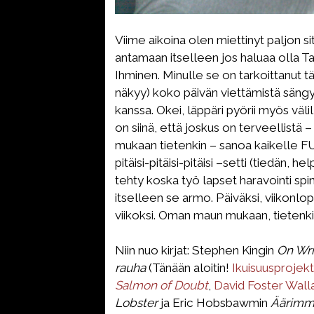
Viime aikoina olen miettinyt paljon si
antamaan itselleen jos haluaa olla T
Ihminen. Minulle se on tarkoittanut t
näkyy) koko päivän viettämistä sängys
kanssa. Okei, läppäri pyörii myös väli
on siinä, että joskus on terveellistä 
mukaan tietenkin – sanoa kaikelle FU
pitäisi-pitäisi-pitäisi –setti (tiedän, 
tehty koska työ lapset haravointi spin
itselleen se armo. Päiväksi, viikonlop
viikoksi. Oman maun mukaan, tietenki
Niin nuo kirjat: Stephen Kingin
On Wri
rauha
(Tänään aloitin!
Ikuisuusprojekt
Salmon of Doubt
,
David Foster Wal
Lobster
ja Eric Hobsbawmin
Äärimmä