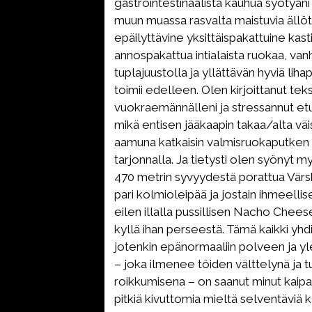
gastrointestinaalista kauhua syötyän
muun muassa rasvalta maistuvia ällö
epäilyttävine yksittäispakattuine kasti
annospakattua intialaista ruokaa, va
tuplajuustolla ja yllättävän hyviä lihap
toimii edelleen. Olen kirjoittanut teks
vuokraemännälleni ja stressannut et
mikä entisen jääkaapin takaa/alta väi
aamuna katkaisin valmisruokaputken 
tarjonnalla. Ja tietysti olen syönyt m
470 metrin syvyydestä porattua Värsk
pari kolmioleipää ja jostain ihmeell
eilen illalla pussillisen Nacho Chees
kyllä ihan perseestä. Tämä kaikki yh
jotenkin epänormaaliin polveen ja y
– joka ilmenee töiden välttelynä ja t
roikkumisena – on saanut minut kaip
pitkiä kivuttomia mieltä selventäviä 