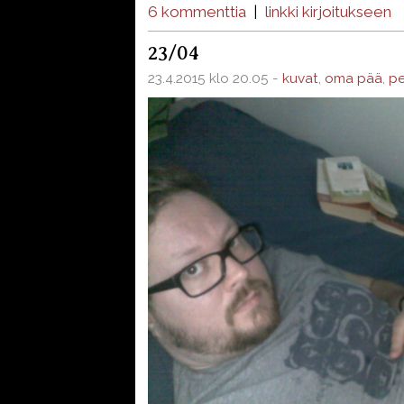
6 kommenttia
|
linkki kirjoitukseen
23/04
23.4.2015 klo 20.05 -
kuvat
,
oma pää
,
pe