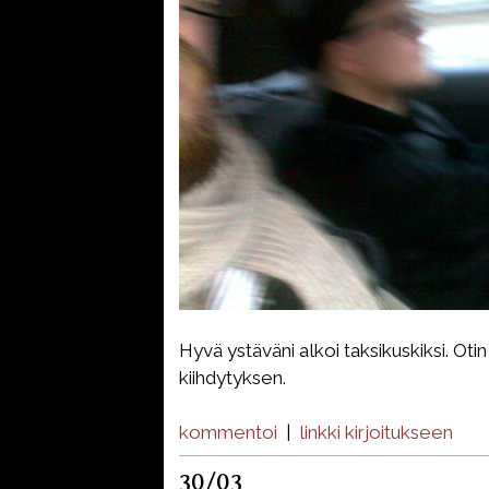
Hyvä ystäväni alkoi taksikuskiksi. Oti
kiihdytyksen.
kommentoi
|
linkki kirjoitukseen
30/03