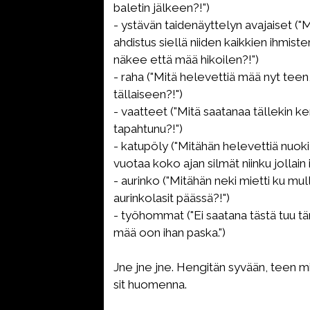
baletin jälkeen?!")
- ystävän taidenäyttelyn avajaiset ("M
ahdistus siellä niiden kaikkien ihmist
näkee että mää hikoilen?!")
- raha ("Mitä helevettiä mää nyt teen
tällaiseen?!")
- vaatteet ("Mitä saatanaa tällekin k
tapahtunu?!")
- katupöly ("Mitähän helevettiä nuoki
vuotaa koko ajan silmät niinku jollain i
- aurinko ("Mitähän neki mietti ku mul
aurinkolasit päässä?!")
- työhommat ("Ei saatana tästä tuu t
mää oon ihan paska.")
Jne jne jne. Hengitän syvään, teen mit
sit huomenna.