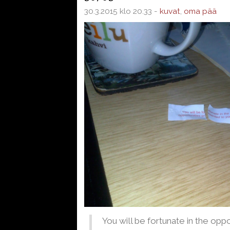
30.3.2015 klo 20.33 -
kuvat
,
oma pää
You will be fortunate in the opp