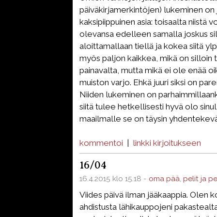
päiväkirjamerkintöjen) lukeminen on j
kaksipiippuinen asia: toisaalta niistä vo
olevansa edelleen samalla joskus sil
aloittamallaan tiellä ja kokea siitä ylp
myös paljon kaikkea, mikä on silloin t
painavalta, mutta mikä ei ole enää o
muiston varjo. Ehkä juuri siksi on pare
Niiden lukeminen on parhaimmillaanki
siitä tulee hetkellisesti hyvä olo sinu
maailmalle se on täysin yhdentekevä
kommentoi
|
linkki kirjoitukseen
16/04
16.4.2015 klo 15.18 -
oma pää
,
pelit ja p
Viides päivä ilman jääkaappia. Olen ko
ahdistusta lähikauppojeni pakastealta