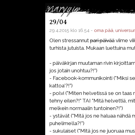
29/04
29.4.2015 klo 16.54 -
oma pää
,
universu
Olen stressannut
pari päivää
viime vi
turhista jutuista. Mukaan luettuina mu
- päiväkirjan muutaman rivin kirjoitta
jos jotain unohtuu?!")
- Facebook-kommunikointi ("Miksi se 
kattoa'?!")
- polvi ("Miten helvetissä se on taas
tehny eilen?!" TAI "Mitä helvettiä, mi
melkein normaalin tuntoinen?!")
- ystävät ("Mitä jos ne haluaa nähdä m
puhelimella?!")
- sukulaiset ("Mitä jos ne juoruaa mus