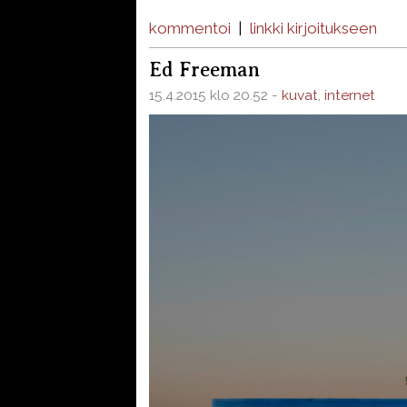
kommentoi
|
linkki kirjoitukseen
Ed Freeman
15.4.2015 klo 20.52 -
kuvat
,
internet