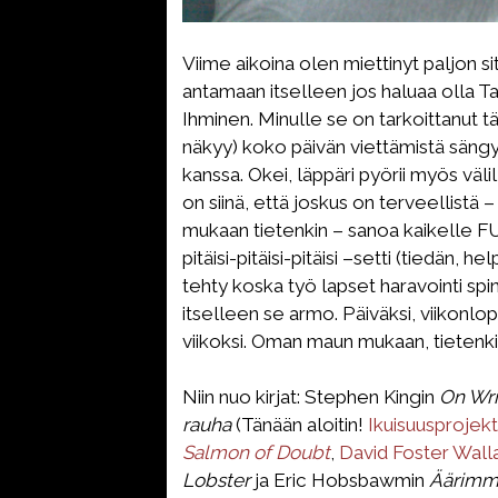
Viime aikoina olen miettinyt paljon si
antamaan itselleen jos haluaa olla T
Ihminen. Minulle se on tarkoittanut t
näkyy) koko päivän viettämistä sängys
kanssa. Okei, läppäri pyörii myös väli
on siinä, että joskus on terveellistä 
mukaan tietenkin – sanoa kaikelle FU
pitäisi-pitäisi-pitäisi –setti (tiedän, 
tehty koska työ lapset haravointi spin
itselleen se armo. Päiväksi, viikonlop
viikoksi. Oman maun mukaan, tietenki
Niin nuo kirjat: Stephen Kingin
On Wri
rauha
(Tänään aloitin!
Ikuisuusprojekt
Salmon of Doubt
,
David Foster Wal
Lobster
ja Eric Hobsbawmin
Äärimmä