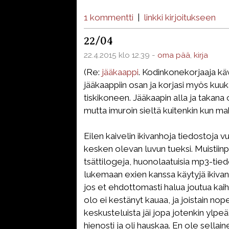
1 kommentti
|
linkki kirjoitukseen
22/04
22.4.2015 klo 12.39 -
oma pää
,
kirja
(Re:
jääkaappi
. Kodinkonekorjaaja kävi
jääkaappiin osan ja korjasi myös kuu
tiskikoneen. Jääkaapin alla ja takana 
mutta imuroin sieltä kuitenkin kun mah
Eilen kaivelin ikivanhoja tiedostoja
kesken olevan luvun tueksi. Muistiinpa
tsättilogeja, huonolaatuisia mp3-tied
lukemaan exien kanssa käytyjä ikivanh
jos et ehdottomasti halua joutua kai
olo ei kestänyt kauaa, ja joistain nope
keskusteluista jäi jopa jotenkin ylpe
hienosti ja oli hauskaa. En ole sellain