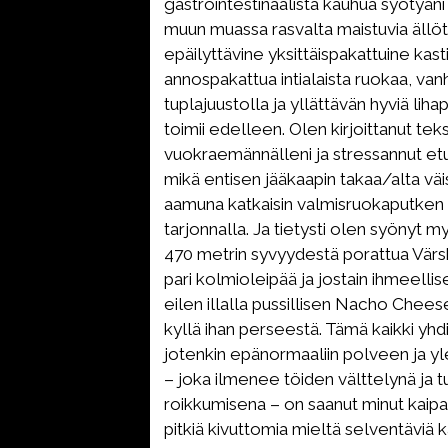
gastrointestinaalista kauhua syötyän
muun muassa rasvalta maistuvia ällö
epäilyttävine yksittäispakattuine kasti
annospakattua intialaista ruokaa, va
tuplajuustolla ja yllättävän hyviä lihap
toimii edelleen. Olen kirjoittanut teks
vuokraemännälleni ja stressannut et
mikä entisen jääkaapin takaa/alta väi
aamuna katkaisin valmisruokaputken 
tarjonnalla. Ja tietysti olen syönyt m
470 metrin syvyydestä porattua Värsk
pari kolmioleipää ja jostain ihmeell
eilen illalla pussillisen Nacho Chees
kyllä ihan perseestä. Tämä kaikki yh
jotenkin epänormaaliin polveen ja y
– joka ilmenee töiden välttelynä ja t
roikkumisena – on saanut minut kaip
pitkiä kivuttomia mieltä selventäviä 