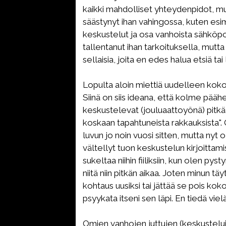
kaikki mahdolliset yhteydenpidot, mu
säästynyt ihan vahingossa, kuten es
keskustelut ja osa vanhoista sähköpo
tallentanut ihan tarkoituksella, mutta 
sellaisia, joita en edes halua etsiä tai
Lopulta aloin miettiä uudelleen kok
Siinä on siis ideana, että kolme pääh
keskustelevat (jouluaattoyönä) pitkä
koskaan tapahtuneista rakkauksista".
luvun jo noin vuosi sitten, mutta nyt
vältellyt tuon keskustelun kirjoittami
sukeltaa niihin fiiliksiin, kun olen py
niitä niin pitkän aikaa. Joten minun tä
kohtaus uusiksi tai jättää se pois koko
psyykata itseni sen läpi. En tiedä viel
Omien vanhojen juttujen (keskustelu