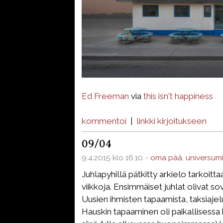
Ed Freeman
via
this isn't happiness
kommentoi
|
linkki kirjoitukseen
09/04
9.4.2015 klo 16.10 -
oma pää
,
universum
Juhlapyhillä pätkitty arkielo tarkoittaa
viikkoja. Ensimmäiset juhlat olivat sov
Uusien ihmisten tapaamista, taksiajelu
Hauskin tapaaminen oli paikallisessa k