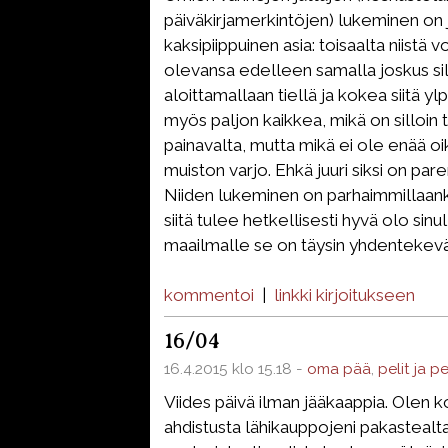
päiväkirjamerkintöjen) lukeminen on j
kaksipiippuinen asia: toisaalta niistä vo
olevansa edelleen samalla joskus sil
aloittamallaan tiellä ja kokea siitä ylp
myös paljon kaikkea, mikä on silloin t
painavalta, mutta mikä ei ole enää o
muiston varjo. Ehkä juuri siksi on pare
Niiden lukeminen on parhaimmillaanki
siitä tulee hetkellisesti hyvä olo sinu
maailmalle se on täysin yhdentekevä
kommentoi
|
linkki kirjoitukseen
16/04
16.4.2015 klo 15.18 -
oma pää
,
pelit ja p
Viides päivä ilman jääkaappia. Olen ko
ahdistusta lähikauppojeni pakastealta