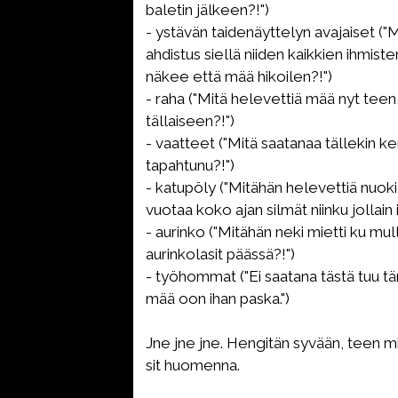
baletin jälkeen?!")
- ystävän taidenäyttelyn avajaiset ("M
ahdistus siellä niiden kaikkien ihmist
näkee että mää hikoilen?!")
- raha ("Mitä helevettiä mää nyt teen
tällaiseen?!")
- vaatteet ("Mitä saatanaa tällekin k
tapahtunu?!")
- katupöly ("Mitähän helevettiä nuoki
vuotaa koko ajan silmät niinku jollain i
- aurinko ("Mitähän neki mietti ku mul
aurinkolasit päässä?!")
- työhommat ("Ei saatana tästä tuu t
mää oon ihan paska.")
Jne jne jne. Hengitän syvään, teen mit
sit huomenna.