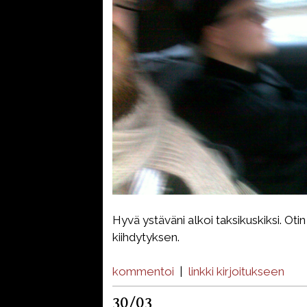
Hyvä ystäväni alkoi taksikuskiksi. Oti
kiihdytyksen.
kommentoi
|
linkki kirjoitukseen
30/03