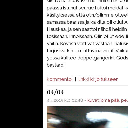
siinä A:lla alkavassa huonoimmassa
päässä istunut seurue huitoi meidät k
käsityksessä että olin/olimme olleet
samassa baarissa ja kaikilla oli ollut
Hauskaa, ja sen saattoi nähdä heidän s
tosissaan. Innoissaan. Olin ollut edell
väitin. Kovasti väittivät vastaan, halusi
tarjosivatkin – minttuviinashotit. Vaiku
yössä kulkee doppelgangerini. Gods
bastard!
kommentoi
|
linkki kirjoitukseen
04/04
4.4.2015 klo 02.48 -
kuvat
,
oma pää
,
pel