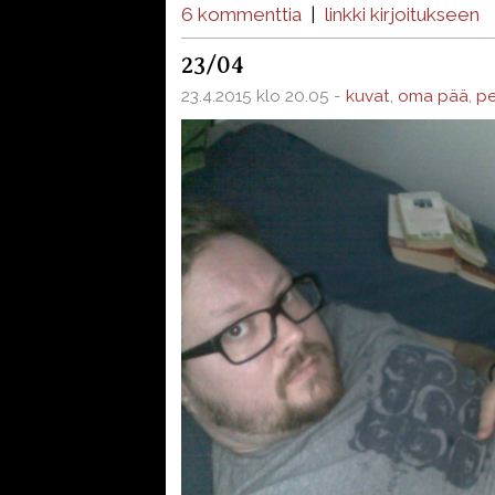
6 kommenttia
|
linkki kirjoitukseen
23/04
23.4.2015 klo 20.05 -
kuvat
,
oma pää
,
pe