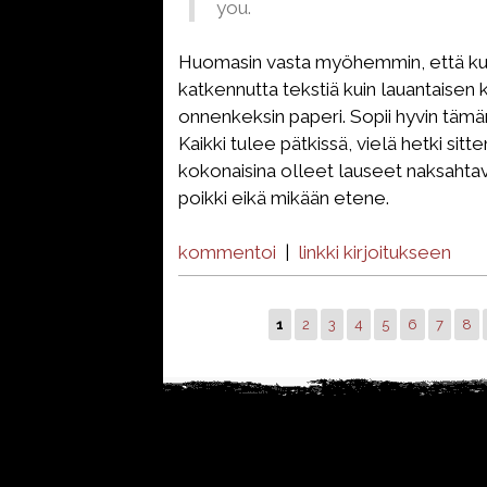
you.
Huomasin vasta myöhemmin, että kuv
katkennutta tekstiä kuin lauantaisen k
onnenkeksin paperi. Sopii hyvin tämän p
Kaikki tulee pätkissä, vielä hetki sitt
kokonaisina olleet lauseet naksahtav
poikki eikä mikään etene.
kommentoi
|
linkki kirjoitukseen
1
2
3
4
5
6
7
8