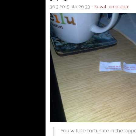
30.3.2015 klo 20.33 -
kuvat
,
oma pää
You will be fortunate in the opp