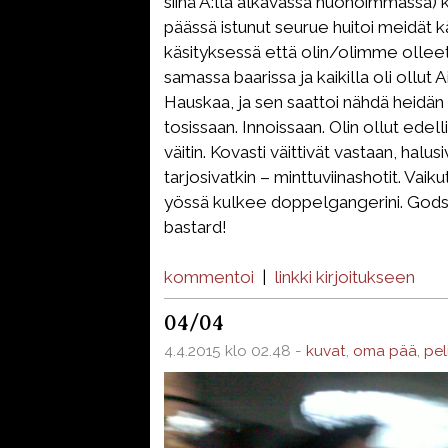
siinä A:lla alkavassa huonoimmassa
päässä istunut seurue huitoi meidät k
käsityksessä että olin/olimme olleet
samassa baarissa ja kaikilla oli ollut
Hauskaa, ja sen saattoi nähdä heidän s
tosissaan. Innoissaan. Olin ollut edell
väitin. Kovasti väittivät vastaan, halusi
tarjosivatkin – minttuviinashotit. Vaiku
yössä kulkee doppelgangerini. Gods
bastard!
kommentoi
|
linkki kirjoitukseen
04/04
4.4.2015 klo 02.48 -
kuvat
,
oma pää
,
pel