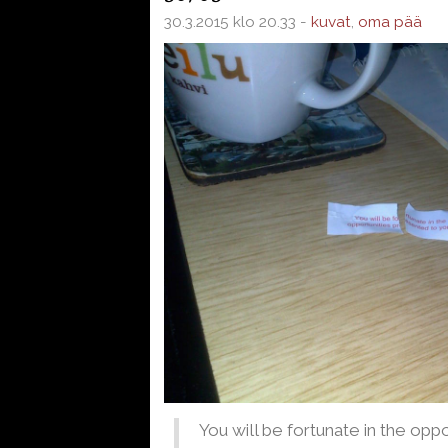
30.3.2015 klo 20.33 -
kuvat
,
oma pää
You will be fortunate in the opp