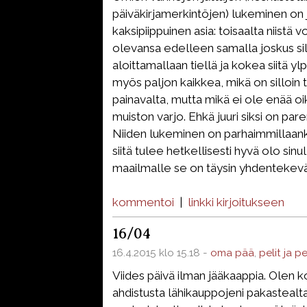
päiväkirjamerkintöjen) lukeminen on j
kaksipiippuinen asia: toisaalta niistä vo
olevansa edelleen samalla joskus sil
aloittamallaan tiellä ja kokea siitä ylp
myös paljon kaikkea, mikä on silloin t
painavalta, mutta mikä ei ole enää o
muiston varjo. Ehkä juuri siksi on pare
Niiden lukeminen on parhaimmillaanki
siitä tulee hetkellisesti hyvä olo sinu
maailmalle se on täysin yhdentekevä
kommentoi
|
linkki kirjoitukseen
16/04
16.4.2015 klo 15.18 -
oma pää
,
pelit ja p
Viides päivä ilman jääkaappia. Olen ko
ahdistusta lähikauppojeni pakastealta