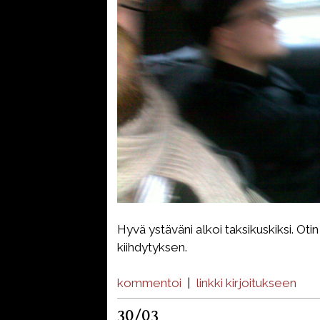
Hyvä ystäväni alkoi taksikuskiksi. Oti
kiihdytyksen.
kommentoi
|
linkki kirjoitukseen
30/03