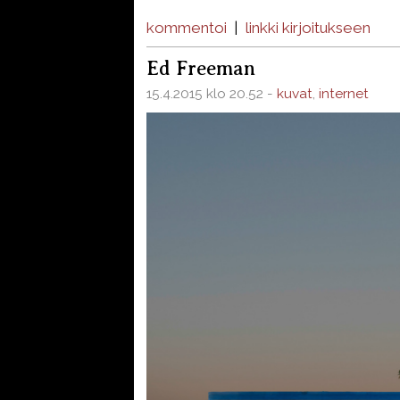
kommentoi
|
linkki kirjoitukseen
Ed Freeman
15.4.2015 klo 20.52 -
kuvat
,
internet