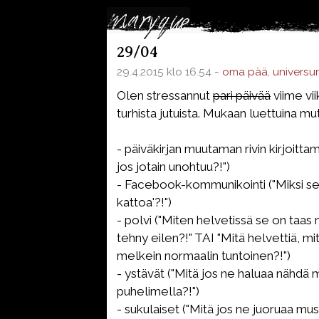
29/04
29.4.2015 klo 16.54 -
oma pää
,
universu
Olen stressannut
pari päivää
viime vi
turhista jutuista. Mukaan luettuina mu
- päiväkirjan muutaman rivin kirjoitta
jos jotain unohtuu?!")
- Facebook-kommunikointi ("Miksi se 
kattoa'?!")
- polvi ("Miten helvetissä se on taas
tehny eilen?!" TAI "Mitä helvettiä, mi
melkein normaalin tuntoinen?!")
- ystävät ("Mitä jos ne haluaa nähdä m
puhelimella?!")
- sukulaiset ("Mitä jos ne juoruaa mus