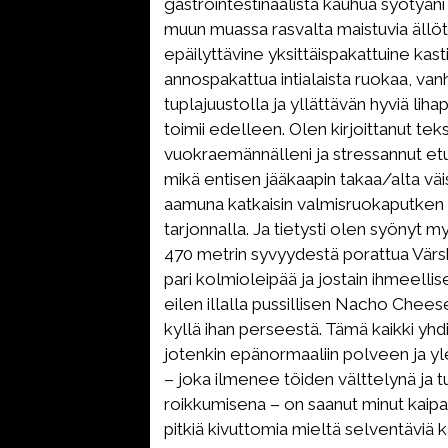
gastrointestinaalista kauhua syötyän
muun muassa rasvalta maistuvia ällö
epäilyttävine yksittäispakattuine kasti
annospakattua intialaista ruokaa, va
tuplajuustolla ja yllättävän hyviä lihap
toimii edelleen. Olen kirjoittanut teks
vuokraemännälleni ja stressannut et
mikä entisen jääkaapin takaa/alta väi
aamuna katkaisin valmisruokaputken 
tarjonnalla. Ja tietysti olen syönyt m
470 metrin syvyydestä porattua Värsk
pari kolmioleipää ja jostain ihmeell
eilen illalla pussillisen Nacho Chees
kyllä ihan perseestä. Tämä kaikki yh
jotenkin epänormaaliin polveen ja y
– joka ilmenee töiden välttelynä ja t
roikkumisena – on saanut minut kaip
pitkiä kivuttomia mieltä selventäviä 