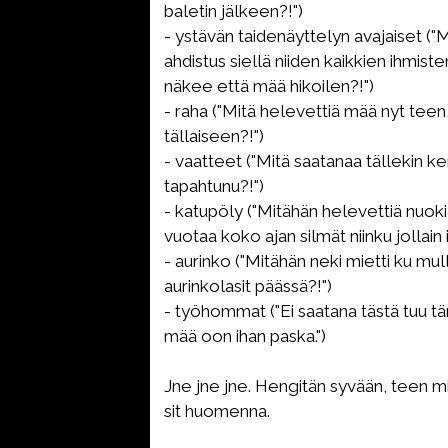
baletin jälkeen?!")
- ystävän taidenäyttelyn avajaiset ("M
ahdistus siellä niiden kaikkien ihmist
näkee että mää hikoilen?!")
- raha ("Mitä helevettiä mää nyt teen
tällaiseen?!")
- vaatteet ("Mitä saatanaa tällekin k
tapahtunu?!")
- katupöly ("Mitähän helevettiä nuoki
vuotaa koko ajan silmät niinku jollain i
- aurinko ("Mitähän neki mietti ku mul
aurinkolasit päässä?!")
- työhommat ("Ei saatana tästä tuu t
mää oon ihan paska.")
Jne jne jne. Hengitän syvään, teen mit
sit huomenna.