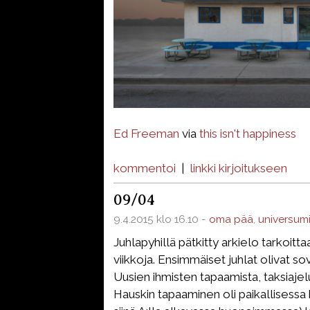
Ed Freeman
via
this isn't happiness
kommentoi
|
linkki kirjoitukseen
09/04
9.4.2015 klo 16.10 -
oma pää
,
universum
Juhlapyhillä pätkitty arkielo tarkoittaa
viikkoja. Ensimmäiset juhlat olivat sov
Uusien ihmisten tapaamista, taksiajelu
Hauskin tapaaminen oli paikallisessa k