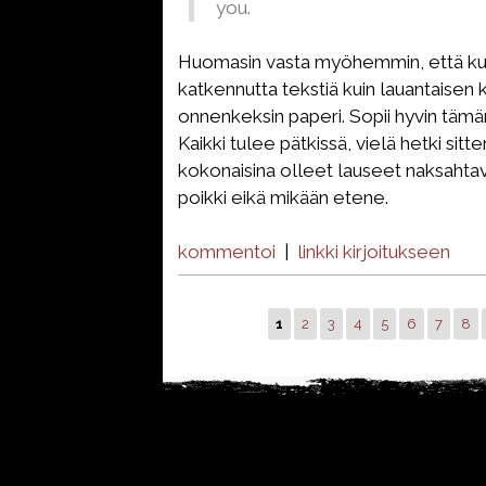
you.
Huomasin vasta myöhemmin, että kuv
katkennutta tekstiä kuin lauantaisen k
onnenkeksin paperi. Sopii hyvin tämän p
Kaikki tulee pätkissä, vielä hetki sitt
kokonaisina olleet lauseet naksahtav
poikki eikä mikään etene.
kommentoi
|
linkki kirjoitukseen
1
2
3
4
5
6
7
8