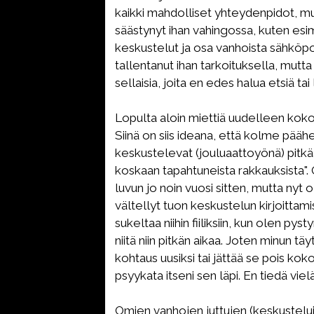
kaikki mahdolliset yhteydenpidot, mu
säästynyt ihan vahingossa, kuten es
keskustelut ja osa vanhoista sähköpo
tallentanut ihan tarkoituksella, mutta 
sellaisia, joita en edes halua etsiä tai
Lopulta aloin miettiä uudelleen kok
Siinä on siis ideana, että kolme pääh
keskustelevat (jouluaattoyönä) pitkä
koskaan tapahtuneista rakkauksista".
luvun jo noin vuosi sitten, mutta nyt
vältellyt tuon keskustelun kirjoittami
sukeltaa niihin fiiliksiin, kun olen py
niitä niin pitkän aikaa. Joten minun tä
kohtaus uusiksi tai jättää se pois koko
psyykata itseni sen läpi. En tiedä viel
Omien vanhojen juttujen (keskustelu