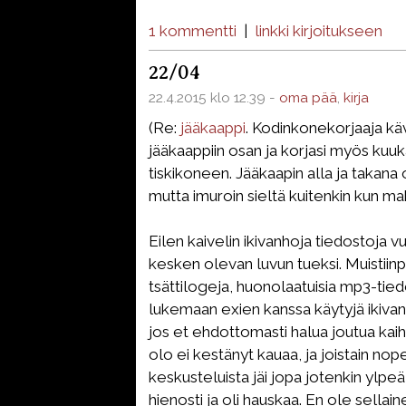
1 kommentti
|
linkki kirjoitukseen
22/04
22.4.2015 klo 12.39 -
oma pää
,
kirja
(Re:
jääkaappi
. Kodinkonekorjaaja kävi
jääkaappiin osan ja korjasi myös kuu
tiskikoneen. Jääkaapin alla ja takana 
mutta imuroin sieltä kuitenkin kun mah
Eilen kaivelin ikivanhoja tiedostoja
kesken olevan luvun tueksi. Muistiinpa
tsättilogeja, huonolaatuisia mp3-tied
lukemaan exien kanssa käytyjä ikivanh
jos et ehdottomasti halua joutua kai
olo ei kestänyt kauaa, ja joistain nope
keskusteluista jäi jopa jotenkin ylpe
hienosti ja oli hauskaa. En ole sellain