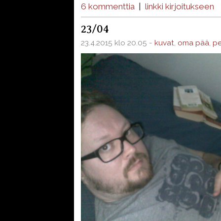
6 kommenttia
|
linkki kirjoitukseen
23/04
23.4.2015 klo 20.05 -
kuvat
,
oma pää
,
pe