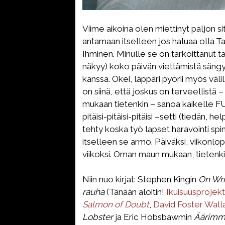
Viime aikoina olen miettinyt paljon si
antamaan itselleen jos haluaa olla T
Ihminen. Minulle se on tarkoittanut t
näkyy) koko päivän viettämistä sängys
kanssa. Okei, läppäri pyörii myös väli
on siinä, että joskus on terveellistä 
mukaan tietenkin – sanoa kaikelle FU
pitäisi-pitäisi-pitäisi –setti (tiedän, 
tehty koska työ lapset haravointi spin
itselleen se armo. Päiväksi, viikonlop
viikoksi. Oman maun mukaan, tietenki
Niin nuo kirjat: Stephen Kingin
On Wri
rauha
(Tänään aloitin!
Ikuisuusprojekt
Salmon of Doubt
,
David Foster Wal
Lobster
ja Eric Hobsbawmin
Äärimmä