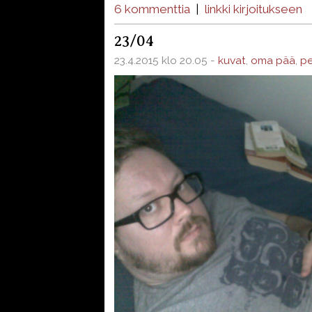
6 kommenttia
|
linkki kirjoitukseen
23/04
23.4.2015 klo 20.05 -
kuvat
,
oma pää
,
pe