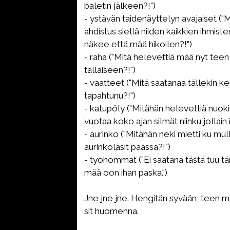
baletin jälkeen?!")
- ystävän taidenäyttelyn avajaiset ("M
ahdistus siellä niiden kaikkien ihmist
näkee että mää hikoilen?!")
- raha ("Mitä helevettiä mää nyt teen
tällaiseen?!")
- vaatteet ("Mitä saatanaa tällekin k
tapahtunu?!")
- katupöly ("Mitähän helevettiä nuoki
vuotaa koko ajan silmät niinku jollain i
- aurinko ("Mitähän neki mietti ku mul
aurinkolasit päässä?!")
- työhommat ("Ei saatana tästä tuu t
mää oon ihan paska.")
Jne jne jne. Hengitän syvään, teen mit
sit huomenna.