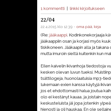
1 kommentti
|
linkki kirjoitukseen
22/04
22.4.2015 klo 12.39 -
oma pää
,
kirja
(Re:
jääkaappi
. Kodinkonekorjaaja kävi
jääkaappiin osan ja korjasi myös kuu
tiskikoneen. Jääkaapin alla ja takana 
mutta imuroin sieltä kuitenkin kun mah
Eilen kaivelin ikivanhoja tiedostoja
kesken olevan luvun tueksi. Muistiinpa
tsättilogeja, huonolaatuisia mp3-tied
lukemaan exien kanssa käytyjä ikivanh
jos et ehdottomasti halua joutua kai
olo ei kestänyt kauaa, ja joistain nope
keskusteluista jäi jopa jotenkin ylpe
hienosti ja oli hauskaa. En ole sellain