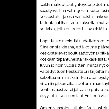
kaikki mahdolliset yhteydenpidot, mu
säästynyt ihan vahingossa, kuten es
keskustelut ja osa vanhoista sähköpo
tallentanut ihan tarkoituksella, mutta 
sellaisia, joita en edes halua etsiä tai
Lopulta aloin miettiä uudelleen kok
Siinä on siis ideana, että kolme pääh
keskustelevat (jouluaattoyönä) pitkä
koskaan tapahtuneista rakkauksista".
luvun jo noin vuosi sitten, mutta nyt
vältellyt tuon keskustelun kirjoittami
sukeltaa niihin fiiliksiin, kun olen py
niitä niin pitkän aikaa. Joten minun tä
kohtaus uusiksi tai jättää se pois koko
psyykata itseni sen läpi. En tiedä viel
Omien vanhojen juttujen (keskustelu