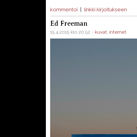
kommentoi
|
linkki kirjoitukseen
Ed Freeman
15.4.2015 klo 20.52 -
kuvat
,
internet