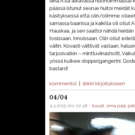
siinä A:lla alkavassa huonoimmassa
päässä istunut seurue huitoi meidät k
käsityksessä että olin/olimme olleet
samassa baarissa ja kaikilla oli ollut
Hauskaa, ja sen saattoi nähdä heidän s
tosissaan. Innoissaan. Olin ollut edell
väitin. Kovasti väittivät vastaan, halusi
tarjosivatkin – minttuviinashotit. Vaiku
yössä kulkee doppelgangerini. Gods
bastard!
kommentoi
|
linkki kirjoitukseen
04/04
4.4.2015 klo 02.48 -
kuvat
,
oma pää
,
pel