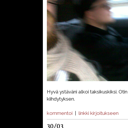
Hyvä ystäväni alkoi taksikuskiksi. Oti
kiihdytyksen.
kommentoi
|
linkki kirjoitukseen
30/03