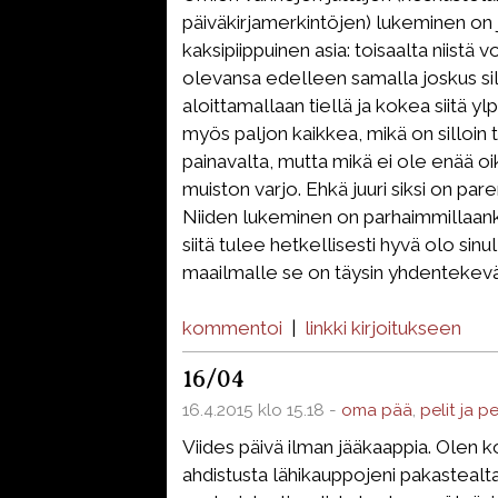
päiväkirjamerkintöjen) lukeminen on j
kaksipiippuinen asia: toisaalta niistä vo
olevansa edelleen samalla joskus sil
aloittamallaan tiellä ja kokea siitä ylp
myös paljon kaikkea, mikä on silloin t
painavalta, mutta mikä ei ole enää o
muiston varjo. Ehkä juuri siksi on pare
Niiden lukeminen on parhaimmillaanki
siitä tulee hetkellisesti hyvä olo sinu
maailmalle se on täysin yhdentekevä
kommentoi
|
linkki kirjoitukseen
16/04
16.4.2015 klo 15.18 -
oma pää
,
pelit ja p
Viides päivä ilman jääkaappia. Olen ko
ahdistusta lähikauppojeni pakastealta