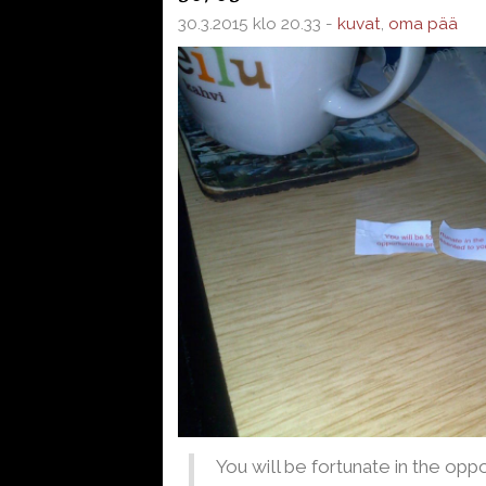
30.3.2015 klo 20.33 -
kuvat
,
oma pää
You will be fortunate in the opp