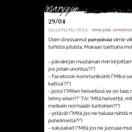
29/04
29.4.2015 klo 16.54 -
oma pää
,
universu
Olen stressannut
pari päivää
viime vi
turhista jutuista. Mukaan luettuina mu
- päiväkirjan muutaman rivin kirjoitta
jos jotain unohtuu?!")
- Facebook-kommunikointi ("Miksi se 
kattoa'?!")
- polvi ("Miten helvetissä se on taas
tehny eilen?!" TAI "Mitä helvettiä, mi
melkein normaalin tuntoinen?!")
- ystävät ("Mitä jos ne haluaa nähdä m
puhelimella?!")
- sukulaiset ("Mitä jos ne juoruaa mus