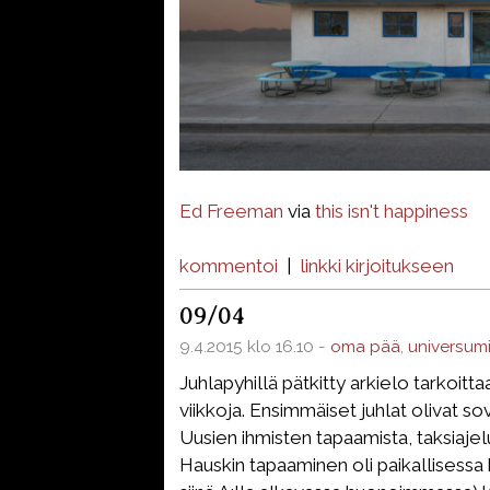
Ed Freeman
via
this isn't happiness
kommentoi
|
linkki kirjoitukseen
09/04
9.4.2015 klo 16.10 -
oma pää
,
universum
Juhlapyhillä pätkitty arkielo tarkoittaa
viikkoja. Ensimmäiset juhlat olivat sov
Uusien ihmisten tapaamista, taksiajelu
Hauskin tapaaminen oli paikallisessa k