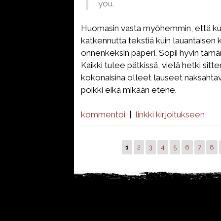
you.
Huomasin vasta myöhemmin, että kuv
katkennutta tekstiä kuin lauantaisen k
onnenkeksin paperi. Sopii hyvin tämän p
Kaikki tulee pätkissä, vielä hetki sitt
kokonaisina olleet lauseet naksahtav
poikki eikä mikään etene.
kommentoi
|
linkki kirjoitukseen
1
2
3
4
5
6
7
8