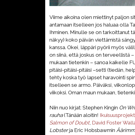
Viime aikoina olen miettinyt paljon si
antamaan itselleen jos haluaa olla T
Ihminen. Minulle se on tarkoittanut t
näkyy) koko päivän viettämistä sängys
kanssa. Okei, läppäri pyörii myös väli
on siinä, että joskus on terveellistä 
mukaan tietenkin – sanoa kaikelle FU
pitäisi-pitäisi-pitäisi –setti (tiedän, 
tehty koska työ lapset haravointi spin
itselleen se armo. Päiväksi, viikonlop
viikoksi. Oman maun mukaan, tietenki
Niin nuo kirjat: Stephen Kingin
On Wri
rauha
(Tänään aloitin!
Ikuisuusprojekt
Salmon of Doubt
,
David Foster Wal
Lobster
ja Eric Hobsbawmin
Äärimmä