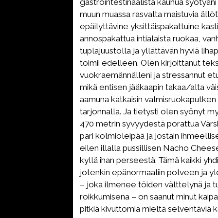
gastrointestinaalista kauhua syötyän
muun muassa rasvalta maistuvia ällö
epäilyttävine yksittäispakattuine kasti
annospakattua intialaista ruokaa, va
tuplajuustolla ja yllättävän hyviä lihap
toimii edelleen. Olen kirjoittanut teks
vuokraemännälleni ja stressannut et
mikä entisen jääkaapin takaa/alta väi
aamuna katkaisin valmisruokaputken 
tarjonnalla. Ja tietysti olen syönyt m
470 metrin syvyydestä porattua Värsk
pari kolmioleipää ja jostain ihmeell
eilen illalla pussillisen Nacho Chees
kyllä ihan perseestä. Tämä kaikki yh
jotenkin epänormaaliin polveen ja y
– joka ilmenee töiden välttelynä ja t
roikkumisena – on saanut minut kaip
pitkiä kivuttomia mieltä selventäviä 