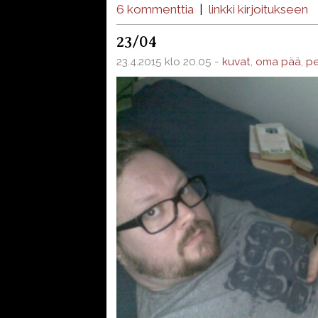
6 kommenttia
|
linkki kirjoitukseen
23/04
23.4.2015 klo 20.05 -
kuvat
,
oma pää
,
pe