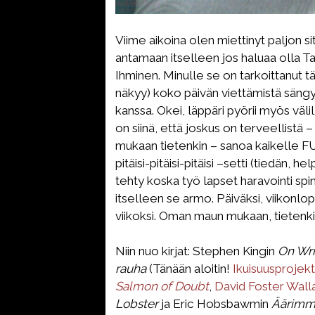
Viime aikoina olen miettinyt paljon si
antamaan itselleen jos haluaa olla T
Ihminen. Minulle se on tarkoittanut t
näkyy) koko päivän viettämistä sängys
kanssa. Okei, läppäri pyörii myös väli
on siinä, että joskus on terveellistä 
mukaan tietenkin – sanoa kaikelle FU
pitäisi-pitäisi-pitäisi –setti (tiedän, 
tehty koska työ lapset haravointi spin
itselleen se armo. Päiväksi, viikonlop
viikoksi. Oman maun mukaan, tietenki
Niin nuo kirjat: Stephen Kingin
On Wri
rauha
(Tänään aloitin!
Ikuisuusprojekt
Salmon of Doubt
,
David Foster Wal
Lobster
ja Eric Hobsbawmin
Äärimmä