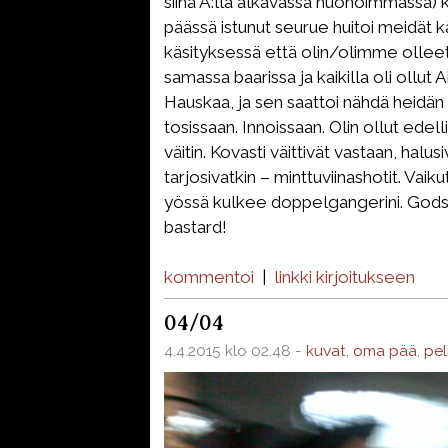
siinä A:lla alkavassa huonoimmassa
päässä istunut seurue huitoi meidät k
käsityksessä että olin/olimme olleet
samassa baarissa ja kaikilla oli ollut
Hauskaa, ja sen saattoi nähdä heidän s
tosissaan. Innoissaan. Olin ollut edell
väitin. Kovasti väittivät vastaan, halusi
tarjosivatkin – minttuviinashotit. Vaiku
yössä kulkee doppelgangerini. Gods
bastard!
kommentoi
|
linkki kirjoitukseen
04/04
4.4.2015 klo 02.48 -
kuvat
,
oma pää
,
pel