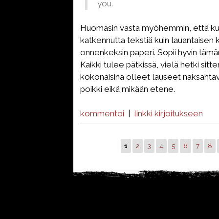
you.
Huomasin vasta myöhemmin, että kuv
katkennutta tekstiä kuin lauantaisen k
onnenkeksin paperi. Sopii hyvin tämän p
Kaikki tulee pätkissä, vielä hetki sitt
kokonaisina olleet lauseet naksahtav
poikki eikä mikään etene.
kommentoi
|
linkki kirjoitukseen
1
2
3
4
5
6
7
8