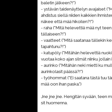
baletin jälkeen?!")
- ystävän taidenäyttelyn avajaiset ("M
ahdistus siellä niiden kaikkien ihmist
näkee että mää hikoilen?!")
- raha ("Mitä helevettiä mää nyt teen
tällaiseen?!")
- vaatteet ("Mitä saatanaa tällekin k
tapahtunu?!")
- katupöly ("Mitähän helevettiä nuoki
vuotaa koko ajan silmät niinku jollain i
- aurinko ("Mitähän neki mietti ku mul
aurinkolasit päässä?!")
- työhommat ("Ei saatana tästä tuu t
mää oon ihan paska.")
Jne jne jne. Hengitän syvään, teen mit
sit huomenna.