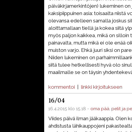
päiväkirjamerkintöjen) lukeminen on j
kaksipiippuinen asia: toisaalta niistä vo
olevansa edelleen samalla joskus sil
aloittamallaan tiellä ja kokea siitä ylp
myös paljon kaikkea, mikä on silloin t
painavalta, mutta mikä ei ole enää o
muiston varjo. Ehkä juuri siksi on pare
Niiden lukeminen on parhaimmillaanki
siitä tulee hetkellisesti hyvä olo sinu
maailmalle se on täysin yhdentekevä
kommentoi
|
linkki kirjoitukseen
16/04
16.4.2015 klo 15.18 -
oma pää
,
pelit ja p
Viides päivä ilman jääkaappia. Olen ko
ahdistusta lähikauppojeni pakastealta