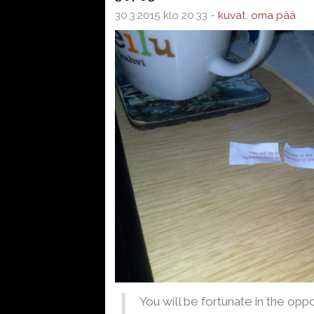
30.3.2015 klo 20.33 -
kuvat
,
oma pää
You will be fortunate in the opp