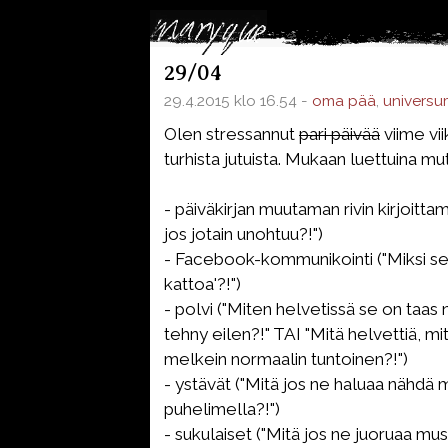
29/04
29.4.2015 klo 16.54 -
oma pää
,
universu
Olen stressannut
pari päivää
viime vi
turhista jutuista. Mukaan luettuina mu
- päiväkirjan muutaman rivin kirjoitta
jos jotain unohtuu?!")
- Facebook-kommunikointi ("Miksi se 
kattoa'?!")
- polvi ("Miten helvetissä se on taas
tehny eilen?!" TAI "Mitä helvettiä, mi
melkein normaalin tuntoinen?!")
- ystävät ("Mitä jos ne haluaa nähdä m
puhelimella?!")
- sukulaiset ("Mitä jos ne juoruaa mus