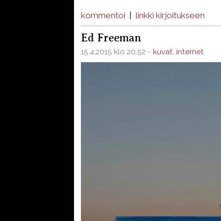
kommentoi
|
linkki kirjoitukseen
Ed Freeman
15.4.2015 klo 20.52 -
kuvat
,
internet