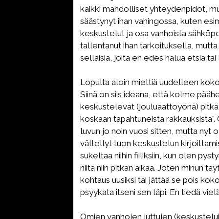
kaikki mahdolliset yhteydenpidot, mu
säästynyt ihan vahingossa, kuten es
keskustelut ja osa vanhoista sähköpo
tallentanut ihan tarkoituksella, mutta 
sellaisia, joita en edes halua etsiä tai
Lopulta aloin miettiä uudelleen kok
Siinä on siis ideana, että kolme pääh
keskustelevat (jouluaattoyönä) pitkä
koskaan tapahtuneista rakkauksista".
luvun jo noin vuosi sitten, mutta nyt
vältellyt tuon keskustelun kirjoittami
sukeltaa niihin fiiliksiin, kun olen py
niitä niin pitkän aikaa. Joten minun tä
kohtaus uusiksi tai jättää se pois koko
psyykata itseni sen läpi. En tiedä viel
Omien vanhojen juttujen (keskustelu