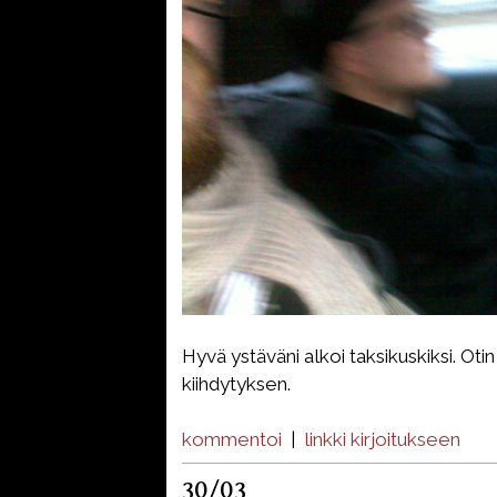
Hyvä ystäväni alkoi taksikuskiksi. Oti
kiihdytyksen.
kommentoi
|
linkki kirjoitukseen
30/03