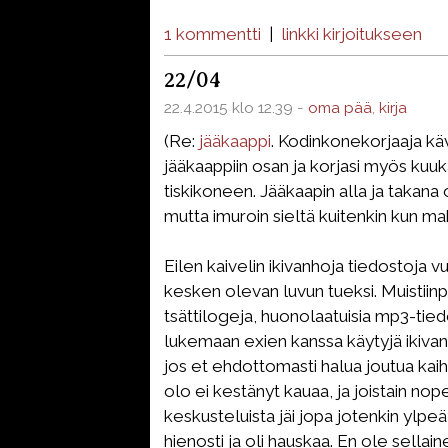
1 kommentti
|
linkki kirjoitukseen
22/04
22.4.2015 klo 12.39 -
oma pää
,
kirja
(Re:
jääkaappi
. Kodinkonekorjaaja kävi
jääkaappiin osan ja korjasi myös kuu
tiskikoneen. Jääkaapin alla ja takana 
mutta imuroin sieltä kuitenkin kun mah
Eilen kaivelin ikivanhoja tiedostoja
kesken olevan luvun tueksi. Muistiinpa
tsättilogeja, huonolaatuisia mp3-tied
lukemaan exien kanssa käytyjä ikivanh
jos et ehdottomasti halua joutua kai
olo ei kestänyt kauaa, ja joistain nope
keskusteluista jäi jopa jotenkin ylpe
hienosti ja oli hauskaa. En ole sellain