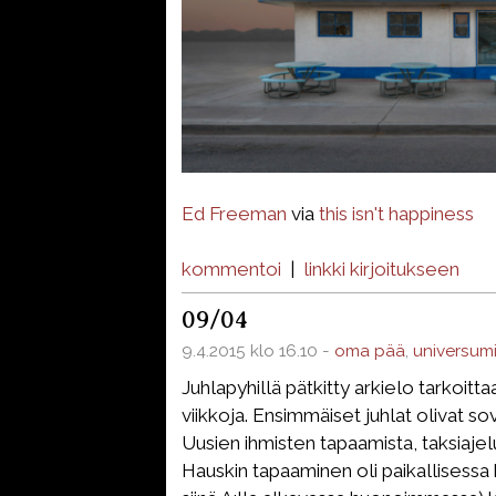
Ed Freeman
via
this isn't happiness
kommentoi
|
linkki kirjoitukseen
09/04
9.4.2015 klo 16.10 -
oma pää
,
universum
Juhlapyhillä pätkitty arkielo tarkoittaa
viikkoja. Ensimmäiset juhlat olivat sov
Uusien ihmisten tapaamista, taksiajelu
Hauskin tapaaminen oli paikallisessa k