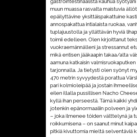
gastrointestinaalista kauhua syötyän
muun muassa rasvalta maistuvia ällö
epäilyttävine yksittäispakattuine kasti
annospakattua intialaista ruokaa, va
tuplajuustolla ja yllättävän hyviä lihap
toimii edelleen. Olen kirjoittanut teks
vuokraemännälleni ja stressannut et
mikä entisen jääkaapin takaa/alta väi
aamuna katkaisin valmisruokaputken 
tarjonnalla. Ja tietysti olen syönyt m
470 metrin syvyydestä porattua Värsk
pari kolmioleipää ja jostain ihmeell
eilen illalla pussillisen Nacho Chees
kyllä ihan perseestä. Tämä kaikki yh
jotenkin epänormaaliin polveen ja y
– joka ilmenee töiden välttelynä ja t
roikkumisena – on saanut minut kaip
pitkiä kivuttomia mieltä selventäviä 