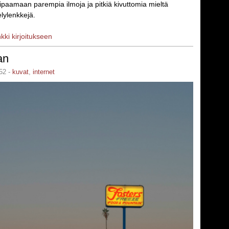
ipaamaan parempia ilmoja ja pitkiä kivuttomia mieltä
lylenkkejä.
nkki kirjoitukseen
an
52 -
kuvat
,
internet