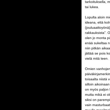
tarkoituksella, m
tai lukea.
Lopulta aloin mi
ideana, että ko
(jouluaattoyönä)
rakkauksista". O
olen jo monta pä
enää sukeltaa nii
niin pitkän aika
jättää se pois k
vielä mitä teen.
Omien vanhojen 
päiväkirjamerkin
toisaalta niistä
silloin aikoinaan
on myös paljon k
mutta mikä ei o
siksi on paremp
vain masturbaatio