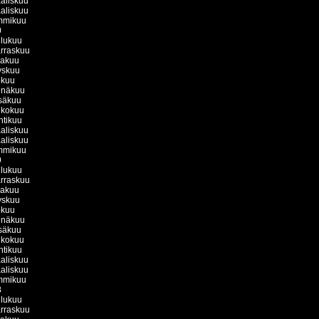
aliskuu
aliskuu
mmikuu
0
ulukuu
rraskuu
kakuu
yskuu
okuu
inäkuu
säkuu
ukokuu
htikuu
aliskuu
aliskuu
mmikuu
9
ulukuu
rraskuu
kakuu
yskuu
okuu
inäkuu
säkuu
ukokuu
htikuu
aliskuu
aliskuu
mmikuu
8
ulukuu
rraskuu