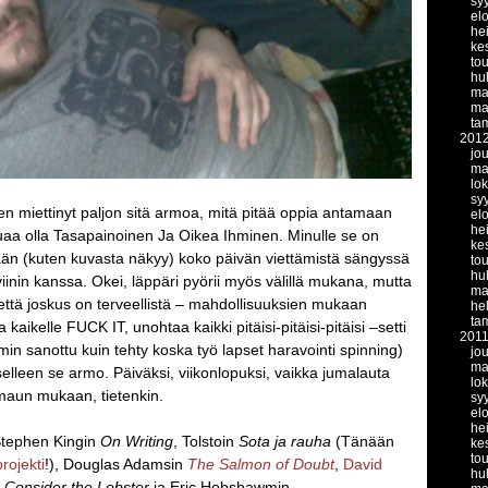
sy
el
he
ke
to
hu
ma
ma
ta
201
jo
ma
lo
sy
en miettinyt paljon sitä armoa, mitä pitää oppia antamaan
el
he
luaa olla Tasapainoinen Ja Oikea Ihminen. Minulle se on
ke
nään (kuten kuvasta näkyy) koko päivän viettämistä sängyssä
to
hu
oviinin kanssa. Okei, läppäri pyörii myös välillä mukana, mutta
ma
, että joskus on terveellistä – mahdollisuuksien mukaan
he
ta
 kaikelle FUCK IT, unohtaa kaikki pitäisi-pitäisi-pitäisi –setti
201
in sanottu kuin tehty koska työ lapset haravointi spinning)
jo
ma
selleen se armo. Päiväksi, viikonlopuksi, vaikka jumalauta
lo
maun mukaan, tietenkin.
sy
el
he
 Stephen Kingin
On Writing
, Tolstoin
Sota ja rauha
(Tänään
ke
to
rojekti
!), Douglas Adamsin
The Salmon of Doubt
,
David
hu
Consider the Lobster
ja Eric Hobsbawmin