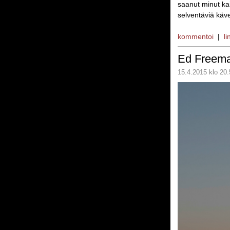
saanut minut ka
selventäviä käve
kommentoi
|
li
Ed Freem
15.4.2015 klo 20.