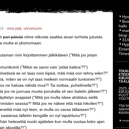
Hyv
Bus
halki
54 -
oma pää
,
universumi
mar
blogi
ut
pari päivää
viime viikosta saakka aivan turhista jutuista.
31/
a mutta ei yksinomaan:
Hyp
Ensem
Time
utaman rivin kirjoittaminen jälkikäteen ("Mitä jos jotain
nikointi ("Miksi se sanoi vain 'pitää kattoa'?!")
TOUK
helvetissä se on taas noin kipeä, mitä mää oon tehny eilen?!"
ETEE
KIRJ
tiä, miten se on nyt taas melkein normaalin tuntoinen?!")
TÄÄL
 jos ne haluaa nähdä mua?! Tai soittaa, puhelimella?!")
2025:
itä jos ne juoruaa musta porukalla sit sen baletin jälkeen?!")
KIRJO
PUUT
äyttelyn avajaiset ("Mitä jos mulla iskee ahdistus siellä
YOUT
ihmisten seassa?! Mitä jos ne näkee että mää hikoilen?!")
Yllä li
levettiä mää nyt teen, ei mulla oo varaa tällaiseen?!")
satunn
kirjoit
ä saatanaa tällekin kengälle on nyt tapahtunu?!")
ähän helevettiä nuoki ajattelee kun mulla vuotaa koko ajan
maryq
ain idiootilla?!")