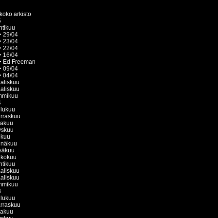
koko arkisto
5
htikuu
29/04
23/04
22/04
16/04
Ed Freeman
09/04
04/04
aliskuu
aliskuu
mmikuu
4
ulukuu
rraskuu
kakuu
yskuu
okuu
inäkuu
säkuu
ukokuu
htikuu
aliskuu
aliskuu
mmikuu
3
ulukuu
rraskuu
kakuu