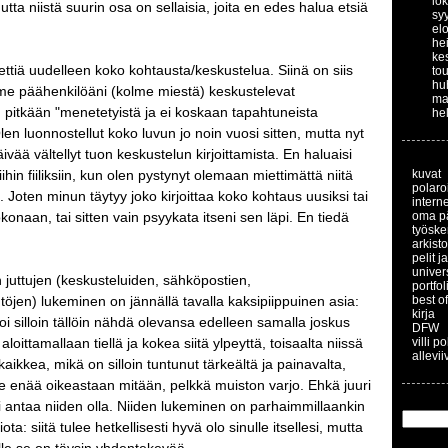
lo
utta niistä suurin osa on sellaisia, joita en edes halua etsiä
sy
el
he
ke
ettiä uudelleen koko kohtausta/keskustelua. Siinä on siis
to
hu
lme päähenkilöäni (kolme miestä) keskustelevat
ma
 pitkään "menetetyistä ja ei koskaan tapahtuneista
he
len luonnostellut koko luvun jo noin vuosi sitten, mutta nyt
ivää vältellyt tuon keskustelun kirjoittamista. En haluaisi
hin fiiliksiin, kun olen pystynyt olemaan miettimättä niitä
kuvat
polaroi
a. Joten minun täytyy joko kirjoittaa koko kohtaus uusiksi tai
interne
okonaan, tai sitten vain psyykata itseni sen läpi. En tiedä
oma p
työske
arkisto
pelit j
univer
juttujen (keskusteluiden, sähköpostien,
portfol
töjen) lukeminen on jännällä tavalla kaksipiippuinen asia:
best of
kirja
 voi silloin tällöin nähdä olevansa edelleen samalla joskus
DFW
 aloittamallaan tiellä ja kokea siitä ylpeyttä, toisaalta niissä
villi p
allevii
aikkea, mikä on silloin tuntunut tärkeältä ja painavalta,
le enää oikeastaan mitään, pelkkä muiston varjo. Ehkä juuri
i antaa niiden olla. Niiden lukeminen on parhaimmillaankin
ta: siitä tulee hetkellisesti hyvä olo sinulle itsellesi, mutta