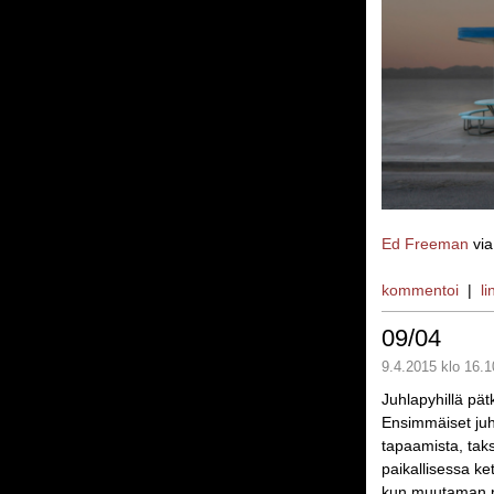
Ed Freeman
vi
kommentoi
|
li
09/04
9.4.2015 klo 16.1
Juhlapyhillä pätki
Ensimmäiset juhl
tapaamista, taks
paikallisessa ke
kun muutaman p