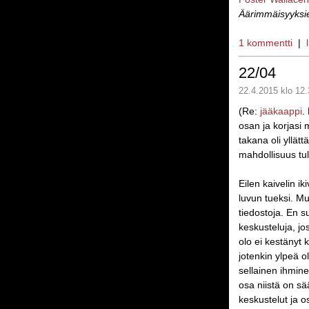
Äärimmäisyyksi
1 kommentti
|
22/04
22.4.2015 klo 12.
(Re:
jääkaappi
.
osan ja korjasi 
takana oli yllät
mahdollisuus tul
Eilen kaivelin i
luvun tueksi. Mu
tiedostoja. En s
keskusteluja, jo
olo ei kestänyt k
jotenkin ylpeä o
sellainen ihmine
osa niistä on s
keskustelut ja o