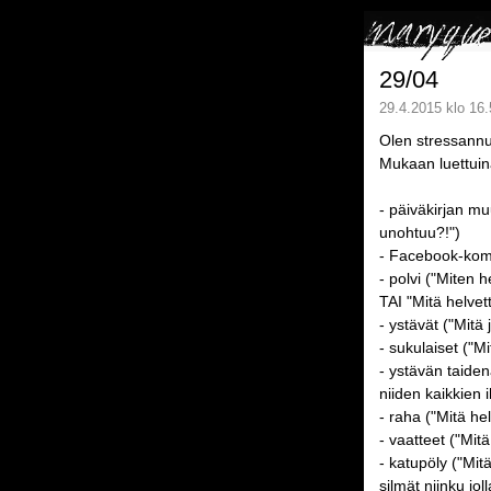
29/04
29.4.2015 klo 16.
Olen stressann
Mukaan luettuin
- päiväkirjan mu
unohtuu?!")
- Facebook-kommu
- polvi ("Miten 
TAI "Mitä helvet
- ystävät ("Mitä
- sukulaiset ("M
- ystävän taiden
niiden kaikkien 
- raha ("Mitä he
- vaatteet ("Mit
- katupöly ("Mit
silmät niinku joll