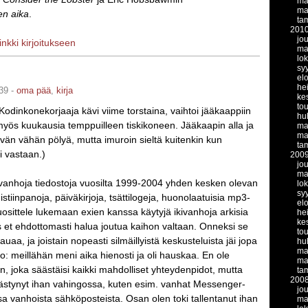
ma
ma
en aika
.
ta
201
jo
linkki kirjoitukseen
ma
lo
sy
el
he
39 -
oma pää
,
kirja
ke
to
 Kodinkonekorjaaja kävi viime torstaina, vaihtoi jääkaappiin
hu
myös kuukausia temppuilleen tiskikoneen. Jääkaapin alla ja
ma
ma
tävän vähän pölyä, mutta imuroin sieltä kuitenkin kun
ta
i vastaan.)
200
jo
ma
kivanhoja tiedostoja vuosilta 1999-2004 yhden kesken olevan
lo
sy
istiinpanoja, päiväkirjoja, tsättilogeja, huonolaatuisia mp3-
el
uosittele lukemaan exien kanssa käytyjä ikivanhoja arkisia
he
ke
s et ehdottomasti halua joutua kaihon valtaan. Onneksi se
to
auaa, ja joistain nopeasti silmäillyistä keskusteluista jäi jopa
hu
ma
lo: meillähän meni aika hienosti ja oli hauskaa. En ole
ma
n, joka säästäisi kaikki mahdolliset yhteydenpidot, mutta
ta
200
äästynyt ihan vahingossa, kuten esim. vanhat Messenger-
jo
sa vanhoista sähköposteista. Osan olen toki tallentanut ihan
ma