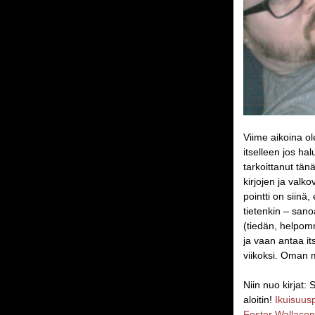
Viime aikoina ol
itselleen jos ha
tarkoittanut tä
kirjojen ja valk
pointti on siinä
tietenkin – sanoa
(tiedän, helpomm
ja vaan antaa it
viikoksi. Oman 
Niin nuo kirjat:
aloitin!
Ikuisuusp
Foster Wallacen