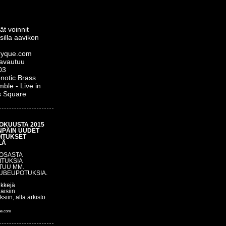
ät voinnit
silla aavikon
yque.com
 avautuu
03
notic Brass
ble - Live in
s Square
OKUUSTA 2015
NPÄIN UUDET
OITUKSET
LÄ
 OSASTA
ITUKSIA
TUU MM.
UBEUPOTUKSIA.
nkkejä
aisiin
uksiin, alla arkisto.
ue.com