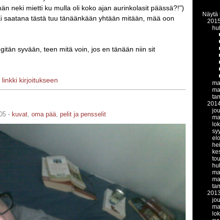
hän neki mietti ku mulla oli koko ajan aurinkolasit päässä?!")
Näytä 
i saatana tästä tuu tänäänkään yhtään mitään, mää oon
201
hu
gitän syvään, teen mitä voin, jos en tänään niin sit
|
linkki kirjoitukseen
ma
ma
ta
201
jo
05 -
kuvat
,
oma pää
,
pelit ja pensselit
ma
lo
sy
el
he
ke
to
hu
ma
ma
ta
201
jo
ma
lo