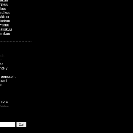
kakuu
yskuu
okuu
inäkuu
säkuu
ukokuu
htikuu
aliskuu
lmikuu
dit
t
ää
ntely
a pensselit
sumi
io
ohjola
vattua