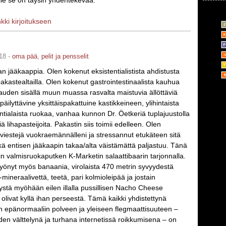
le se on täysin yhdentekevää.
nkki kirjoitukseen
18 -
oma pää
,
pelit ja pensselit
an jääkaappia. Olen kokenut eksistentialistista ahdistusta
akastealtailla. Olen kokenut gastrointestinaalista kauhua
auden sisällä muun muassa rasvalta maistuvia ällöttäviä
äilyttävine yksittäispakattuine kastikkeineen, ylihintaista
tialaista ruokaa, vanhaa kunnon Dr. Öetkeriä tuplajuustolla
iä lihapasteijoita. Pakastin siis toimii edelleen. Olen
stiviestejä vuokraemännälleni ja stressannut etukäteen sitä
ä entisen jääkaapin takaa/alta väistämättä paljastuu. Tänä
n valmisruokaputken K-Marketin salaattibaarin tarjonnalla.
 syönyt myös banaania, virolaista 470 metrin syvyydestä
mineraalivettä, teetä, pari kolmioleipää ja jostain
ystä myöhään eilen illalla pussillisen Nacho Cheese
 olivat kyllä ihan perseestä. Tämä kaikki yhdistettynä
in epänormaaliin polveen ja yleiseen flegmaattisuuteen –
den välttelynä ja turhana internetissä roikkumisena – on