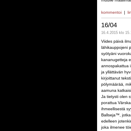
muulle maailmal
kommentoi
|
li
16/04
16.4.2015 klo 15.
Viides päivä ilm
lähikauppojeni p
syötyäni vuorok
kananugetteja ep
annospakattua in
ja yllättävän hyv
kirjoittanut tek
pölymäärää, mik
aamuna katkaisi
Ja tietysti olen
porattua Värska-
ihmeellisestä sy
Ballseja™, jotka
edelleen jotenk
joka ilmenee töi