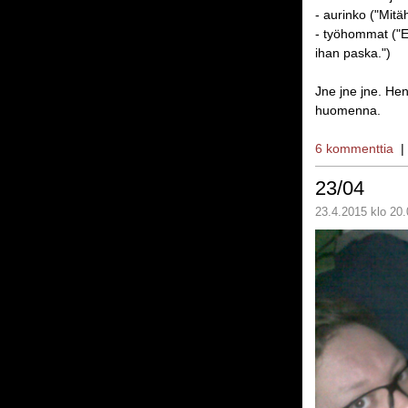
- aurinko ("Mitä
- työhommat ("E
ihan paska.")
Jne jne jne. Hen
huomenna.
6 kommenttia
23/04
23.4.2015 klo 20.