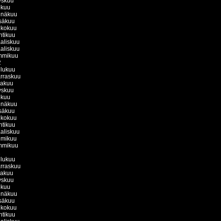
yskuu
okuu
inäkuu
säkuu
ukokuu
htikuu
aliskuu
aliskuu
mmikuu
2
ulukuu
rraskuu
kakuu
yskuu
okuu
inäkuu
säkuu
ukokuu
htikuu
aliskuu
lmikuu
mmikuu
1
ulukuu
rraskuu
kakuu
yskuu
okuu
inäkuu
säkuu
ukokuu
htikuu