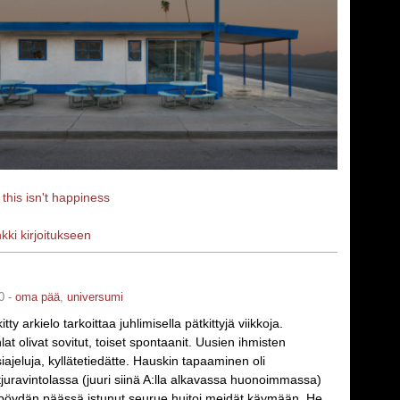
a
this isn't happiness
nkki kirjoitukseen
0 -
oma pää
,
universumi
tty arkielo tarkoittaa juhlimisella pätkittyjä viikkoja.
at olivat sovitut, toiset spontaanit. Uusien ihmisten
iajeluja, kyllätetiedätte. Hauskin tapaaminen oli
tjuravintolassa (juuri siinä A:lla alkavassa huonoimmassa)
öydän päässä istunut seurue huitoi meidät käymään. He