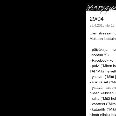
29/04
29.4.2015 klo 16.
Olen stressann
Mukaan luettuin
- päiväkirjan mu
unohtuu?!")
- Facebook-kommu
- polvi ("Miten 
TAI "Mitä helvet
- ystävät ("Mitä
- sukulaiset ("M
- ystävän taiden
niiden kaikkien 
- raha ("Mitä he
- vaatteet ("Mit
- katupöly ("Mit
silmät niinku joll