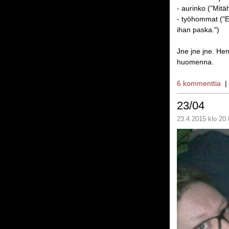
- aurinko ("Mitä
- työhommat ("E
ihan paska.")
Jne jne jne. Hen
huomenna.
6 kommenttia
23/04
23.4.2015 klo 20.