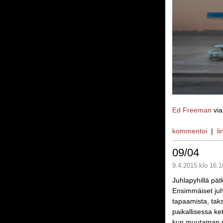
Ed Freeman
vi
kommentoi
|
li
09/04
9.4.2015 klo 16.1
Juhlapyhillä pätki
Ensimmäiset juhl
tapaamista, taks
paikallisessa ke
kun muutaman p