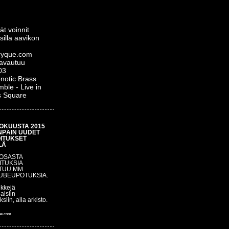
ät voinnit
silla aavikon
yque.com
 avautuu
03
notic Brass
ble - Live in
s Square
OKUUSTA 2015
NPÄIN UUDET
OITUKSET
LÄ
 OSASTA
ITUKSIA
TUU MM.
UBEUPOTUKSIA.
nkkejä
aisiin
uksiin, alla arkisto.
ue.com