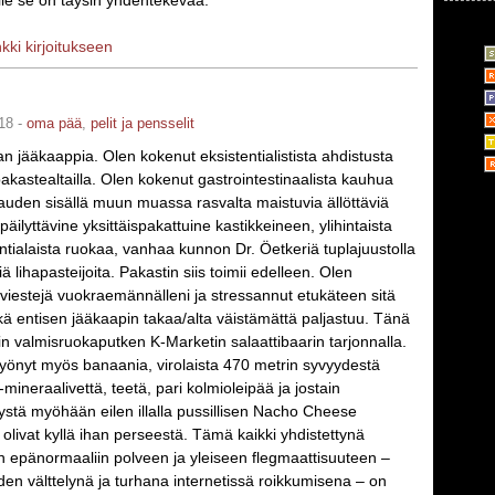
le se on täysin yhdentekevää.
nkki kirjoitukseen
18 -
oma pää
,
pelit ja pensselit
an jääkaappia. Olen kokenut eksistentialistista ahdistusta
akastealtailla. Olen kokenut gastrointestinaalista kauhua
auden sisällä muun muassa rasvalta maistuvia ällöttäviä
äilyttävine yksittäispakattuine kastikkeineen, ylihintaista
tialaista ruokaa, vanhaa kunnon Dr. Öetkeriä tuplajuustolla
iä lihapasteijoita. Pakastin siis toimii edelleen. Olen
stiviestejä vuokraemännälleni ja stressannut etukäteen sitä
ä entisen jääkaapin takaa/alta väistämättä paljastuu. Tänä
n valmisruokaputken K-Marketin salaattibaarin tarjonnalla.
 syönyt myös banaania, virolaista 470 metrin syvyydestä
mineraalivettä, teetä, pari kolmioleipää ja jostain
ystä myöhään eilen illalla pussillisen Nacho Cheese
 olivat kyllä ihan perseestä. Tämä kaikki yhdistettynä
in epänormaaliin polveen ja yleiseen flegmaattisuuteen –
den välttelynä ja turhana internetissä roikkumisena – on