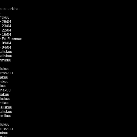
koko arkisto
5
htikuu
29/04
23/04
22/04
16/04
Ed Freeman
09/04
04/04
aliskuu
aliskuu
mmikuu
4
ulukuu
rraskuu
kakuu
yskuu
okuu
inäkuu
säkuu
ukokuu
htikuu
aliskuu
aliskuu
mmikuu
3
ulukuu
rraskuu
kakuu