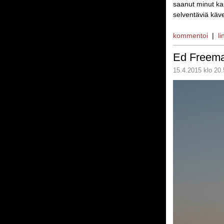
saanut minut ka
selventäviä käve
kommentoi
|
li
Ed Freem
15.4.2015 klo 20.