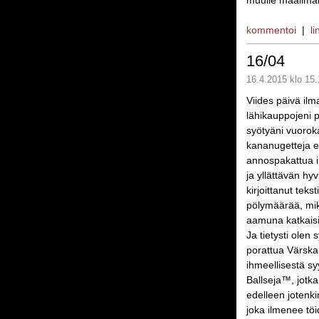
muulle maailmal
kommentoi
|
li
16/04
16.4.2015 klo 15.
Viides päivä ilm
lähikauppojeni p
syötyäni vuorok
kananugetteja ep
annospakattua in
ja yllättävän hyv
kirjoittanut tek
pölymäärää, mik
aamuna katkaisi
Ja tietysti olen
porattua Värska-
ihmeellisestä sy
Ballseja™, jotka
edelleen jotenk
joka ilmenee töi