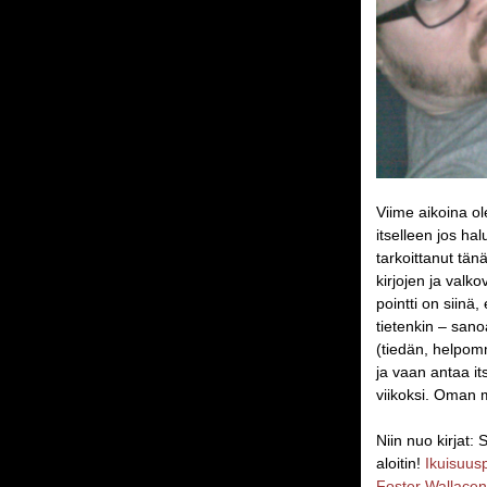
Viime aikoina ol
itselleen jos ha
tarkoittanut tä
kirjojen ja valk
pointti on siinä
tietenkin – sanoa
(tiedän, helpomm
ja vaan antaa it
viikoksi. Oman 
Niin nuo kirjat:
aloitin!
Ikuisuusp
Foster Wallacen