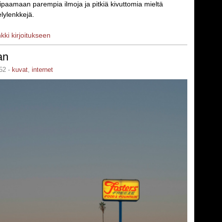
ipaamaan parempia ilmoja ja pitkiä kivuttomia mieltä
lylenkkejä.
nkki kirjoitukseen
an
52 -
kuvat
,
internet