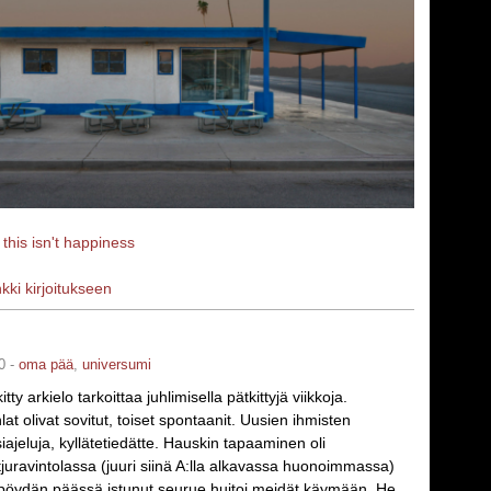
a
this isn't happiness
nkki kirjoitukseen
0 -
oma pää
,
universumi
tty arkielo tarkoittaa juhlimisella pätkittyjä viikkoja.
at olivat sovitut, toiset spontaanit. Uusien ihmisten
iajeluja, kyllätetiedätte. Hauskin tapaaminen oli
tjuravintolassa (juuri siinä A:lla alkavassa huonoimmassa)
öydän päässä istunut seurue huitoi meidät käymään. He