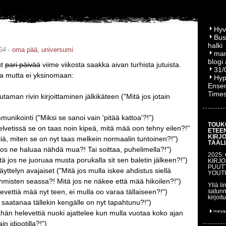
Hyv
Bus
halki
54 -
oma pää
,
universumi
mar
blogi
ut
pari päivää
viime viikosta saakka aivan turhista jutuista.
31/
a mutta ei yksinomaan:
Hyp
Ensem
Time
utaman rivin kirjoittaminen jälkikäteen ("Mitä jos jotain
nikointi ("Miksi se sanoi vain 'pitää kattoa'?!")
TOUK
helvetissä se on taas noin kipeä, mitä mää oon tehny eilen?!"
ETEE
KIRJ
tiä, miten se on nyt taas melkein normaalin tuntoinen?!")
TÄÄL
 jos ne haluaa nähdä mua?! Tai soittaa, puhelimella?!")
2025:
itä jos ne juoruaa musta porukalla sit sen baletin jälkeen?!")
KIRJO
PUUT
äyttelyn avajaiset ("Mitä jos mulla iskee ahdistus siellä
YOUT
ihmisten seassa?! Mitä jos ne näkee että mää hikoilen?!")
Yllä li
levettiä mää nyt teen, ei mulla oo varaa tällaiseen?!")
satunn
kirjoit
ä saatanaa tällekin kengälle on nyt tapahtunu?!")
ähän helevettiä nuoki ajattelee kun mulla vuotaa koko ajan
maryq
ain idiootilla?!")