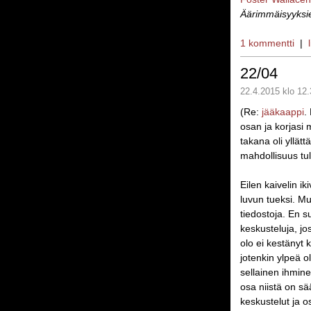
Äärimmäisyyksi
1 kommentti
|
22/04
22.4.2015 klo 12.
(Re:
jääkaappi
.
osan ja korjasi 
takana oli yllät
mahdollisuus tul
Eilen kaivelin i
luvun tueksi. Mu
tiedostoja. En s
keskusteluja, jo
olo ei kestänyt k
jotenkin ylpeä o
sellainen ihmine
osa niistä on s
keskustelut ja o