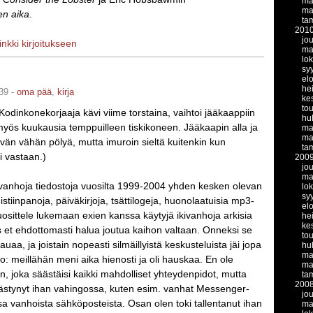
ma
ma
en aika
.
ta
201
jo
linkki kirjoitukseen
ma
lo
sy
el
he
39 -
oma pää
,
kirja
ke
to
 Kodinkonekorjaaja kävi viime torstaina, vaihtoi jääkaappiin
hu
myös kuukausia temppuilleen tiskikoneen. Jääkaapin alla ja
ma
ma
tävän vähän pölyä, mutta imuroin sieltä kuitenkin kun
ta
i vastaan.)
200
jo
ma
kivanhoja tiedostoja vuosilta 1999-2004 yhden kesken olevan
lo
sy
istiinpanoja, päiväkirjoja, tsättilogeja, huonolaatuisia mp3-
el
uosittele lukemaan exien kanssa käytyjä ikivanhoja arkisia
he
ke
s et ehdottomasti halua joutua kaihon valtaan. Onneksi se
to
auaa, ja joistain nopeasti silmäillyistä keskusteluista jäi jopa
hu
ma
lo: meillähän meni aika hienosti ja oli hauskaa. En ole
ma
n, joka säästäisi kaikki mahdolliset yhteydenpidot, mutta
ta
200
äästynyt ihan vahingossa, kuten esim. vanhat Messenger-
jo
sa vanhoista sähköposteista. Osan olen toki tallentanut ihan
ma