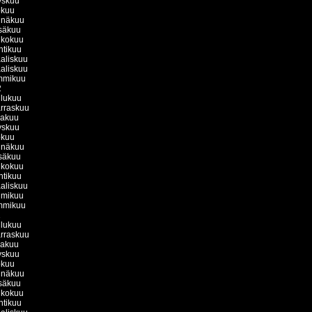
yskuu
okuu
inäkuu
säkuu
ukokuu
htikuu
aliskuu
aliskuu
mmikuu
2
ulukuu
rraskuu
kakuu
yskuu
okuu
inäkuu
säkuu
ukokuu
htikuu
aliskuu
lmikuu
mmikuu
1
ulukuu
rraskuu
kakuu
yskuu
okuu
inäkuu
säkuu
ukokuu
htikuu