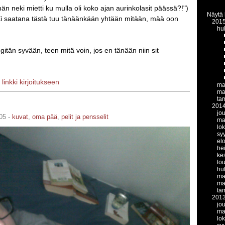
hän neki mietti ku mulla oli koko ajan aurinkolasit päässä?!")
Näytä 
i saatana tästä tuu tänäänkään yhtään mitään, mää oon
201
hu
gitän syvään, teen mitä voin, jos en tänään niin sit
|
linkki kirjoitukseen
ma
ma
ta
201
jo
05 -
kuvat
,
oma pää
,
pelit ja pensselit
ma
lo
sy
el
he
ke
to
hu
ma
ma
ta
201
jo
ma
lo