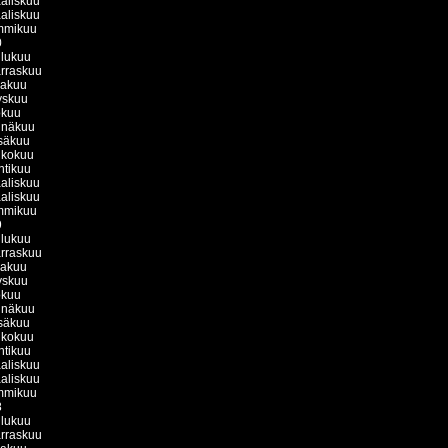
aliskuu
aliskuu
mmikuu
0
ulukuu
rraskuu
kakuu
yskuu
okuu
inäkuu
säkuu
ukokuu
htikuu
aliskuu
aliskuu
mmikuu
9
ulukuu
rraskuu
kakuu
yskuu
okuu
inäkuu
säkuu
ukokuu
htikuu
aliskuu
aliskuu
mmikuu
8
ulukuu
rraskuu