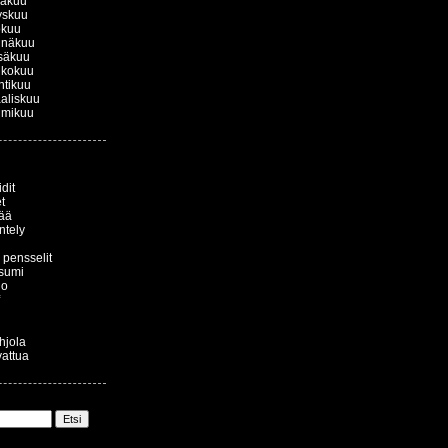
kakuu
yskuu
okuu
inäkuu
säkuu
ukokuu
htikuu
aliskuu
lmikuu
dit
t
ää
ntely
a pensselit
sumi
io
ohjola
vattua