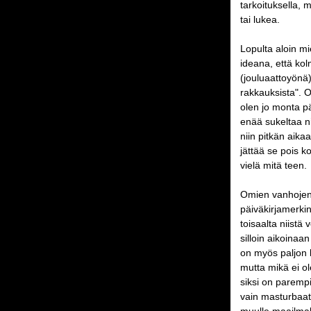
tarkoituksella, m
tai lukea.
Lopulta aloin mi
ideana, että ko
(jouluaattoyönä)
rakkauksista". O
olen jo monta pä
enää sukeltaa nii
niin pitkän aika
jättää se pois k
vielä mitä teen.
Omien vanhojen 
päiväkirjamerkin
toisaalta niistä
silloin aikoinaan
on myös paljon k
mutta mikä ei o
siksi on paremp
vain masturbaatio