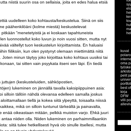
lo
utta niistä suurin osa on sellaisia, joita en edes halua etsiä
sy
el
he
ke
ettiä uudelleen koko kohtausta/keskustelua. Siinä on siis
to
hu
lme päähenkilöäni (kolme miestä) keskustelevat
ma
 pitkään "menetetyistä ja ei koskaan tapahtuneista
he
len luonnostellut koko luvun jo noin vuosi sitten, mutta nyt
ivää vältellyt tuon keskustelun kirjoittamista. En haluaisi
hin fiiliksiin, kun olen pystynyt olemaan miettimättä niitä
kuvat
polaroi
a. Joten minun täytyy joko kirjoittaa koko kohtaus uusiksi tai
interne
okonaan, tai sitten vain psyykata itseni sen läpi. En tiedä
oma p
työske
arkisto
pelit j
univer
juttujen (keskusteluiden, sähköpostien,
portfol
töjen) lukeminen on jännällä tavalla kaksipiippuinen asia:
best of
kirja
 voi silloin tällöin nähdä olevansa edelleen samalla joskus
DFW
 aloittamallaan tiellä ja kokea siitä ylpeyttä, toisaalta niissä
villi p
allevii
aikkea, mikä on silloin tuntunut tärkeältä ja painavalta,
le enää oikeastaan mitään, pelkkä muiston varjo. Ehkä juuri
i antaa niiden olla. Niiden lukeminen on parhaimmillaankin
ta: siitä tulee hetkellisesti hyvä olo sinulle itsellesi, mutta