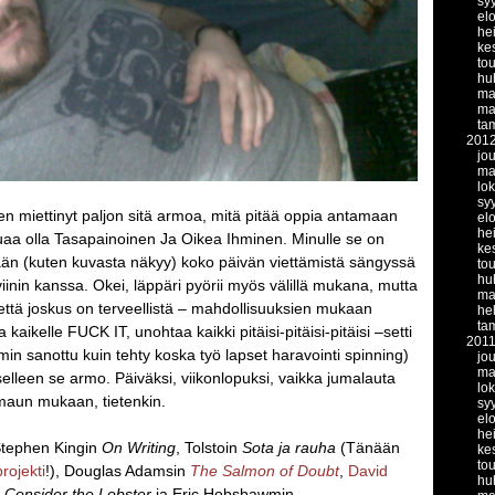
sy
el
he
ke
to
hu
ma
ma
ta
201
jo
ma
lo
sy
en miettinyt paljon sitä armoa, mitä pitää oppia antamaan
el
he
luaa olla Tasapainoinen Ja Oikea Ihminen. Minulle se on
ke
nään (kuten kuvasta näkyy) koko päivän viettämistä sängyssä
to
hu
oviinin kanssa. Okei, läppäri pyörii myös välillä mukana, mutta
ma
, että joskus on terveellistä – mahdollisuuksien mukaan
he
ta
 kaikelle FUCK IT, unohtaa kaikki pitäisi-pitäisi-pitäisi –setti
201
in sanottu kuin tehty koska työ lapset haravointi spinning)
jo
ma
selleen se armo. Päiväksi, viikonlopuksi, vaikka jumalauta
lo
maun mukaan, tietenkin.
sy
el
he
 Stephen Kingin
On Writing
, Tolstoin
Sota ja rauha
(Tänään
ke
to
rojekti
!), Douglas Adamsin
The Salmon of Doubt
,
David
hu
Consider the Lobster
ja Eric Hobsbawmin