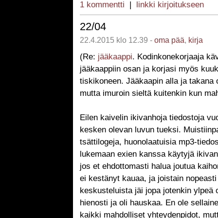
1 kommentti
|
linkki kirjoitukseen
22/04
22.4.2015 klo 12.39 -
oma pää
,
kirja
(Re:
jääkaappi
. Kodinkonekorjaaja kävi
jääkaappiin osan ja korjasi myös kuu
tiskikoneen. Jääkaapin alla ja takana 
mutta imuroin sieltä kuitenkin kun mah
Eilen kaivelin ikivanhoja tiedostoja v
kesken olevan luvun tueksi. Muistiinpa
tsättilogeja, huonolaatuisia mp3-tiedos
lukemaan exien kanssa käytyjä ikivanh
jos et ehdottomasti halua joutua kaih
ei kestänyt kauaa, ja joistain nopeasti 
keskusteluista jäi jopa jotenkin ylpeä
hienosti ja oli hauskaa. En ole sellain
kaikki mahdolliset yhteydenpidot, mut