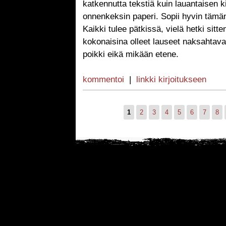
katkennutta tekstiä kuin lauantaisen k
onnenkeksin paperi. Sopii hyvin tämän p
Kaikki tulee pätkissä, vielä hetki sitt
kokonaisina olleet lauseet naksahtavat
poikki eikä mikään etene.
kommentoi
|
linkki kirjoitukseen
1
2
3
4
5
6
7
8