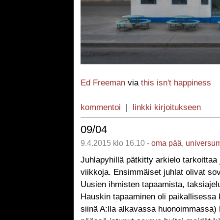
Ed Freeman
via
this isn't happiness
kommentoi
|
linkki kirjoitukseen
09/04
9.4.2015 klo 16.10 -
oma pää
,
universu
Juhlapyhillä pätkitty arkielo tarkoittaa 
viikkoja. Ensimmäiset juhlat olivat sovi
Uusien ihmisten tapaamista, taksiajeluj
Hauskin tapaaminen oli paikallisessa k
siinä A:lla alkavassa huonoimmassa