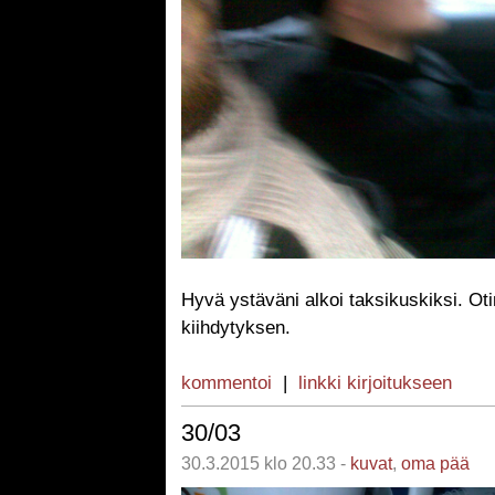
Hyvä ystäväni alkoi taksikuskiksi. Ot
kiihdytyksen.
kommentoi
|
linkki kirjoitukseen
30/03
30.3.2015 klo 20.33 -
kuvat
,
oma pää