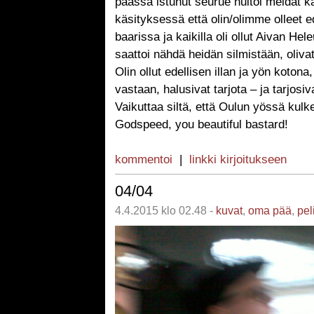
päässä istunut seurue huitoi meidät k
käsityksessä että olin/olimme olleet 
baarissa ja kaikilla oli ollut Aivan Hele
saattoi nähdä heidän silmistään, oliva
Olin ollut edellisen illan ja yön kotona,
vastaan, halusivat tarjota – ja tarjosiv
Vaikuttaa siltä, että Oulun yössä kulk
Godspeed, you beautiful bastard!
kommentoi
|
linkki kirjoitukseen
04/04
4.4.2015 klo 02.48 -
kuvat
,
oma pää
,
pel