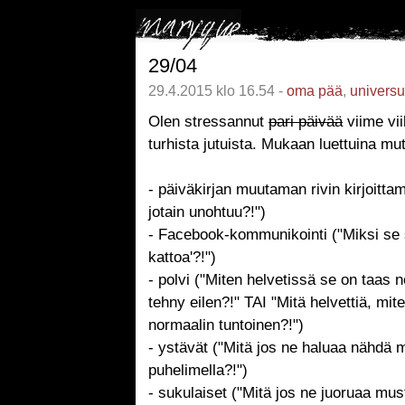
29/04
29.4.2015 klo 16.54 -
oma pää
,
univers
Olen stressannut
pari päivää
viime vi
turhista jutuista. Mukaan luettuina mu
- päiväkirjan muutaman rivin kirjoittam
jotain unohtuu?!")
- Facebook-kommunikointi ("Miksi se s
kattoa'?!")
- polvi ("Miten helvetissä se on taas 
tehny eilen?!" TAI "Mitä helvettiä, mi
normaalin tuntoinen?!")
- ystävät ("Mitä jos ne haluaa nähdä m
puhelimella?!")
- sukulaiset ("Mitä jos ne juoruaa must