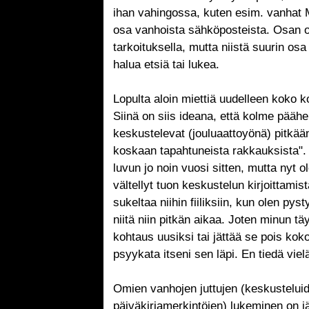
ihan vahingossa, kuten esim. vanhat 
osa vanhoista sähköposteista. Osan ol
tarkoituksella, mutta niistä suurin osa 
halua etsiä tai lukea.
Lopulta aloin miettiä uudelleen koko 
Siinä on siis ideana, että kolme pääh
keskustelevat (jouluaattoyönä) pitkään
koskaan tapahtuneista rakkauksista". 
luvun jo noin vuosi sitten, mutta nyt 
vältellyt tuon keskustelun kirjoittamis
sukeltaa niihin fiiliksiin, kun olen py
niitä niin pitkän aikaa. Joten minun tä
kohtaus uusiksi tai jättää se pois koko
psyykata itseni sen läpi. En tiedä viel
Omien vanhojen juttujen (keskustelui
päiväkirjamerkintöjen) lukeminen on jä