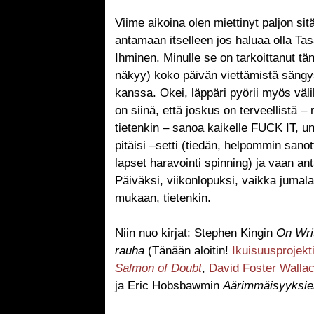
Viime aikoina olen miettinyt paljon sit
antamaan itselleen jos haluaa olla Ta
Ihminen. Minulle se on tarkoittanut t
näkyy) koko päivän viettämistä sängys
kanssa. Okei, läppäri pyörii myös väli
on siinä, että joskus on terveellistä
tietenkin – sanoa kaikelle FUCK IT, uno
pitäisi –setti (tiedän, helpommin sano
lapset haravointi spinning) ja vaan an
Päiväksi, viikonlopuksi, vaikka juma
mukaan, tietenkin.
Niin nuo kirjat: Stephen Kingin
On Wri
rauha
(Tänään aloitin!
Ikuisuusprojekt
Salmon of Doubt
,
David Foster Walla
ja Eric Hobsbawmin
Äärimmäisyyksie