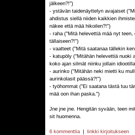
jälkeen?!")
- ystävän taidenäyttelyn avajaiset ("M
ahdistus siellä niiden kaikkien ihmist
näkee että mää hikoilen?!")
- raha ("Mitä helevettiä mää nyt teen,
tällaiseen?!")
- vaatteet ("Mitä saatanaa tällekin ken
- katupöly ("Mitähän helevettiä nuoki 
koko ajan silmät niinku jollain idiootilla
- aurinko ("Mitähän neki mietti ku mull
aurinkolasit päässä?!")
- työhommat ("Ei saatana tästä tuu t
mää oon ihan paska.")
Jne jne jne. Hengitän syvään, teen mit
sit huomenna.
6 kommenttia
|
linkki kirjoitukseen