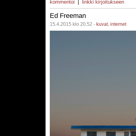
kommentoi
|
linkki kirjoitukseen
Ed Freeman
15.4.2015 klo 20.52 -
kuvat
,
internet