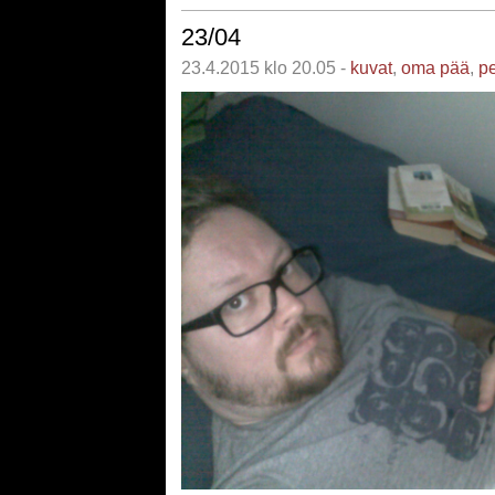
23/04
23.4.2015 klo 20.05 -
kuvat
,
oma pää
,
pe