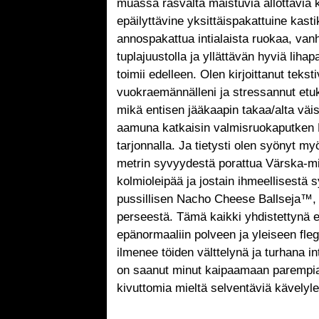
muassa rasvalta maistuvia ällöttäviä 
epäilyttävine yksittäispakattuine kasti
annospakattua intialaista ruokaa, van
tuplajuustolla ja yllättävän hyviä lihap
toimii edelleen. Olen kirjoittanut teksti
vuokraemännälleni ja stressannut etu
mikä entisen jääkaapin takaa/alta väi
aamuna katkaisin valmisruokaputken K
tarjonnalla. Ja tietysti olen syönyt my
metrin syvyydestä porattua Värska-min
kolmioleipää ja jostain ihmeellisestä s
pussillisen Nacho Cheese Ballseja™, j
perseestä. Tämä kaikki yhdistettynä e
epänormaaliin polveen ja yleiseen fle
ilmenee töiden välttelynä ja turhana i
on saanut minut kaipaamaan parempia 
kivuttomia mieltä selventäviä kävelyl