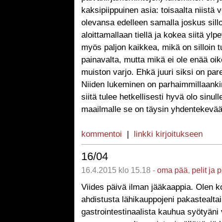
kaksipiippuinen asia: toisaalta niistä vo
olevansa edelleen samalla joskus sill
aloittamallaan tiellä ja kokea siitä ylpe
myös paljon kaikkea, mikä on silloin t
painavalta, mutta mikä ei ole enää oi
muiston varjo. Ehkä juuri siksi on par
Niiden lukeminen on parhaimmillaanki
siitä tulee hetkellisesti hyvä olo sinull
maailmalle se on täysin yhdentekevää
kommentoi
|
linkki kirjoitukseen
16/04
16.4.2015 klo 15.18 -
oma pää
,
pelit ja 
Viides päivä ilman jääkaappia. Olen ko
ahdistusta lähikauppojeni pakastealtai
gastrointestinaalista kauhua syötyän