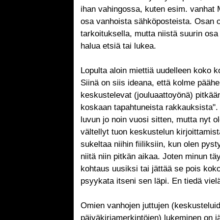
ihan vahingossa, kuten esim. vanhat 
osa vanhoista sähköposteista. Osan ol
tarkoituksella, mutta niistä suurin osa 
halua etsiä tai lukea.
Lopulta aloin miettiä uudelleen koko 
Siinä on siis ideana, että kolme pääh
keskustelevat (jouluaattoyönä) pitkään
koskaan tapahtuneista rakkauksista". 
luvun jo noin vuosi sitten, mutta nyt 
vältellyt tuon keskustelun kirjoittamis
sukeltaa niihin fiiliksiin, kun olen py
niitä niin pitkän aikaa. Joten minun tä
kohtaus uusiksi tai jättää se pois koko
psyykata itseni sen läpi. En tiedä viel
Omien vanhojen juttujen (keskustelui
päiväkirjamerkintöjen) lukeminen on jä