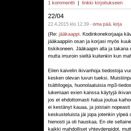
1 kommentti
|
linkki kirjoitukseen
22/04
22.4.2015 klo 12.39 -
oma pää
,
kirja
(Re:
jääkaappi
. Kodinkonekorjaaja kävi
jääkaappiin osan ja korjasi myös kuu
tiskikoneen. Jääkaapin alla ja takana 
mutta imuroin sieltä kuitenkin kun mah
Eilen kaivelin ikivanhoja tiedostoja v
kesken olevan luvun tueksi. Muistiinpa
tsättilogeja, huonolaatuisia mp3-tiedos
lukemaan exien kanssa käytyjä ikivanh
jos et ehdottomasti halua joutua kaih
ei kestänyt kauaa, ja joistain nopeasti 
keskusteluista jäi jopa jotenkin ylpeä
hienosti ja oli hauskaa. En ole sellain
kaikki mahdolliset yhteydenpidot, mut