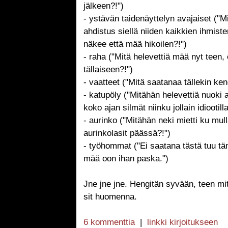
jälkeen?!")
- ystävän taidenäyttelyn avajaiset ("M
ahdistus siellä niiden kaikkien ihmist
näkee että mää hikoilen?!")
- raha ("Mitä helevettiä mää nyt teen,
tällaiseen?!")
- vaatteet ("Mitä saatanaa tällekin ken
- katupöly ("Mitähän helevettiä nuoki 
koko ajan silmät niinku jollain idiootilla
- aurinko ("Mitähän neki mietti ku mull
aurinkolasit päässä?!")
- työhommat ("Ei saatana tästä tuu t
mää oon ihan paska.")
Jne jne jne. Hengitän syvään, teen mit
sit huomenna.
6 kommenttia
|
linkki kirjoitukseen