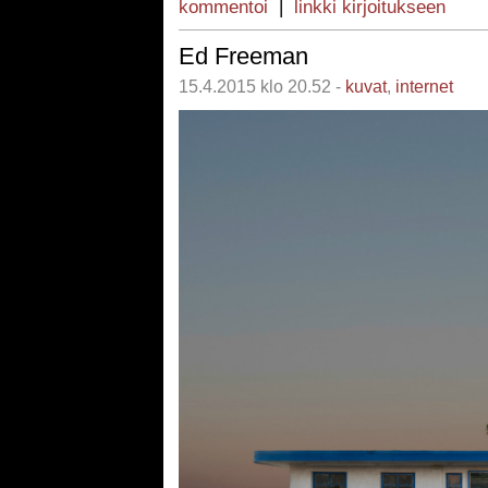
kommentoi
|
linkki kirjoitukseen
Ed Freeman
15.4.2015 klo 20.52 -
kuvat
,
internet