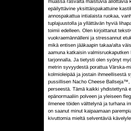
muassa rasvalta maistuvia ällöttäviä 
epäilyttävine yksittäispakattuine kasti
annospakattua intialaista ruokaa, van
tuplajuustolla ja yllättävän hyviä lihap
toimii edelleen. Olen kirjoittanut teksti
vuokraemännälleni ja stressannut etu
mikä entisen jääkaapin takaa/alta väi
aamuna katkaisin valmisruokaputken K
tarjonnalla. Ja tietysti olen syönyt my
metrin syvyydestä porattua Värska-min
kolmioleipää ja jostain ihmeellisestä s
pussillisen Nacho Cheese Ballseja™, j
perseestä. Tämä kaikki yhdistettynä e
epänormaaliin polveen ja yleiseen fle
ilmenee töiden välttelynä ja turhana i
on saanut minut kaipaamaan parempia 
kivuttomia mieltä selventäviä kävelyl