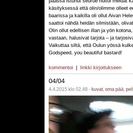
päässä istunut seurue huitoi meidät k
käsityksessä että olin/olimme olleet 
baarissa ja kaikilla oli ollut Aivan Hele
saattoi nähdä heidän silmistään, oliva
Olin ollut edellisen illan ja yön kotona,
vastaan, halusivat tarjota – ja tarjosiv
Vaikuttaa siltä, että Oulun yössä kulk
Godspeed, you beautiful bastard!
kommentoi
|
linkki kirjoitukseen
04/04
4.4.2015 klo 02.48 -
kuvat
,
oma pää
,
pel