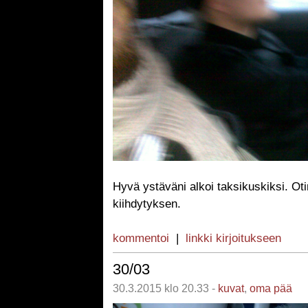
Hyvä ystäväni alkoi taksikuskiksi. Ot
kiihdytyksen.
kommentoi
|
linkki kirjoitukseen
30/03
30.3.2015 klo 20.33 -
kuvat
,
oma pää