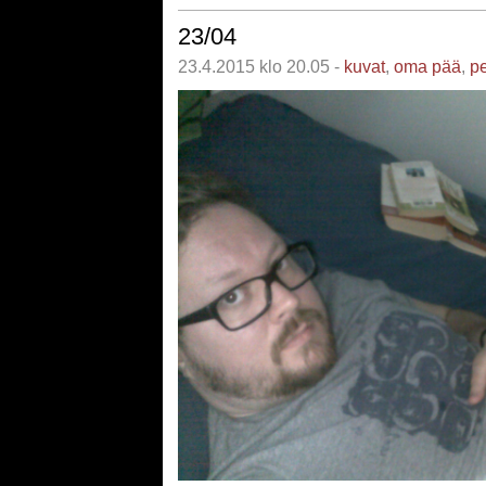
23/04
23.4.2015 klo 20.05 -
kuvat
,
oma pää
,
pe