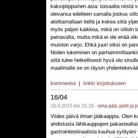
kaksipiippuinen asia: toisaalta niistä vo
olevansa edelleen samalla joskus sill
aloittamallaan tiellä ja kokea siitä ylpe
myös paljon kaikkea, mikä on silloin t
painavalta, mutta mikä ei ole enää oi
muiston varjo. Ehkä juuri siksi on par
Niiden lukeminen on parhaimmillaanki
siitä tulee hetkellisesti hyvä olo sinull
maailmalle se on täysin yhdentekevää
kommentoi
|
linkki kirjoitukseen
16/04
16.4.2015 klo 15.18 -
oma pää
,
pelit ja 
Viides päivä ilman jääkaappia. Olen ko
ahdistusta lähikauppojeni pakastealtai
gastrointestinaalista kauhua syötyän