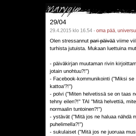
29/04
29.4.2015 klo 16.54 -
oma pää
,
univers
Olen stressannut
pari päivää
viime vi
turhista jutuista. Mukaan luettuina mu
- päiväkirjan muutaman rivin kirjoittam
jotain unohtuu?!")
- Facebook-kommunikointi ("Miksi se s
kattoa'?!")
- polvi ("Miten helvetissä se on taas 
tehny eilen?!" TAI "Mitä helvettiä, mi
normaalin tuntoinen?!")
- ystävät ("Mitä jos ne haluaa nähdä m
puhelimella?!")
- sukulaiset ("Mitä jos ne juoruaa must