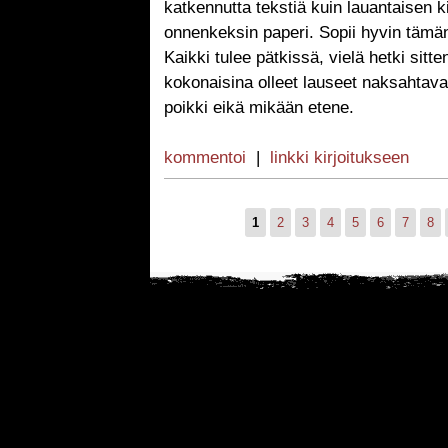
katkennutta tekstiä kuin lauantaisen k
onnenkeksin paperi. Sopii hyvin tämän p
Kaikki tulee pätkissä, vielä hetki sitt
kokonaisina olleet lauseet naksahtavat
poikki eikä mikään etene.
kommentoi
|
linkki kirjoitukseen
1
2
3
4
5
6
7
8