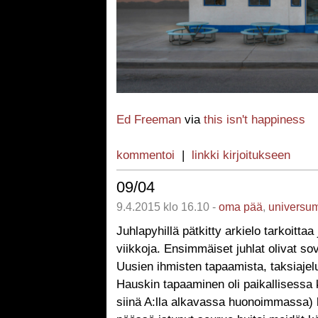
Ed Freeman
via
this isn't happiness
kommentoi
|
linkki kirjoitukseen
09/04
9.4.2015 klo 16.10 -
oma pää
,
universu
Juhlapyhillä pätkitty arkielo tarkoittaa 
viikkoja. Ensimmäiset juhlat olivat sovi
Uusien ihmisten tapaamista, taksiajeluj
Hauskin tapaaminen oli paikallisessa k
siinä A:lla alkavassa huonoimmassa