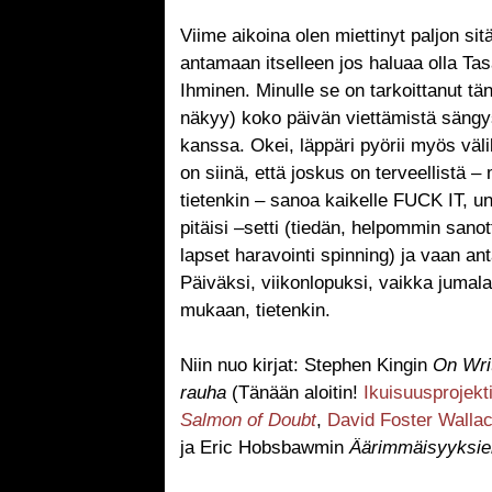
Viime aikoina olen miettinyt paljon sit
antamaan itselleen jos haluaa olla Ta
Ihminen. Minulle se on tarkoittanut t
näkyy) koko päivän viettämistä sängys
kanssa. Okei, läppäri pyörii myös väli
on siinä, että joskus on terveellistä
tietenkin – sanoa kaikelle FUCK IT, uno
pitäisi –setti (tiedän, helpommin sano
lapset haravointi spinning) ja vaan an
Päiväksi, viikonlopuksi, vaikka juma
mukaan, tietenkin.
Niin nuo kirjat: Stephen Kingin
On Wri
rauha
(Tänään aloitin!
Ikuisuusprojekt
Salmon of Doubt
,
David Foster Walla
ja Eric Hobsbawmin
Äärimmäisyyksie