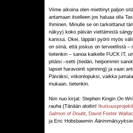
Viime aikoina olen miettinyt paljon sit
antamaan itselleen jos haluaa olla Ta
Ihminen. Minulle se on tarkoittanut t
näkyy) koko päivän viettämistä sängys
kanssa. Okei, läppäri pyörii myös väli
on siinä, että joskus on terveellistä
tietenkin – sanoa kaikelle FUCK IT, uno
pitäisi –setti (tiedän, helpommin sano
lapset haravointi spinning) ja vaan an
Päiväksi, viikonlopuksi, vaikka juma
mukaan, tietenkin.
Niin nuo kirjat: Stephen Kingin
On Wri
rauha
(Tänään aloitin!
Ikuisuusprojekt
Salmon of Doubt
,
David Foster Walla
ja Eric Hobsbawmin
Äärimmäisyyksie