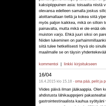
kaksipiippuinen asia: toisaalta niistä vo
olevansa edelleen samalla joskus sill
aloittamallaan tiellä ja kokea siitä ylpe
myös paljon kaikkea, mikä on silloin t
painavalta, mutta mikä ei ole enää oi
muiston varjo. Ehkä juuri siksi on par
Niiden lukeminen on parhaimmillaanki
siitä tulee hetkellisesti hyvä olo sinull
maailmalle se on täysin yhdentekevää
kommentoi
|
linkki kirjoitukseen
16/04
16.4.2015 klo 15.18 -
oma pää
,
pelit ja 
Viides päivä ilman jääkaappia. Olen ko
ahdistusta lähikauppojeni pakastealtai
gastrointestinaalista kauhua syötyän