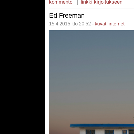
kommentoi
|
linkki kirjoitukseen
Ed Freeman
15.4.2015 klo 20.52 -
kuvat
,
internet