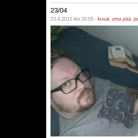
23/04
23.4.2015 klo 20.05 -
kuvat
,
oma pää
,
pe