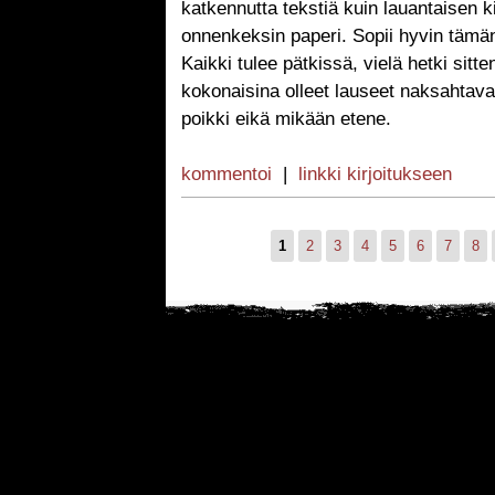
katkennutta tekstiä kuin lauantaisen k
onnenkeksin paperi. Sopii hyvin tämän p
Kaikki tulee pätkissä, vielä hetki sitt
kokonaisina olleet lauseet naksahtavat
poikki eikä mikään etene.
kommentoi
|
linkki kirjoitukseen
1
2
3
4
5
6
7
8