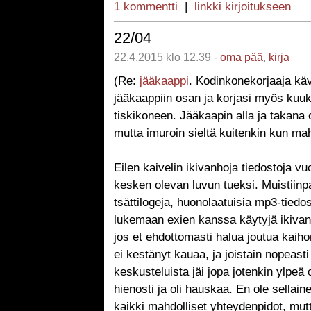
1 kommentti
|
linkki kirjoitukseen
22/04
22.4.2015 klo 12.39 -
oma pää
,
kirja
(Re:
jääkaappi
. Kodinkonekorjaaja kävi
jääkaappiin osan ja korjasi myös kuu
tiskikoneen. Jääkaapin alla ja takana 
mutta imuroin sieltä kuitenkin kun mah
Eilen kaivelin ikivanhoja tiedostoja v
kesken olevan luvun tueksi. Muistiinpa
tsättilogeja, huonolaatuisia mp3-tiedos
lukemaan exien kanssa käytyjä ikivanh
jos et ehdottomasti halua joutua kaih
ei kestänyt kauaa, ja joistain nopeasti 
keskusteluista jäi jopa jotenkin ylpeä
hienosti ja oli hauskaa. En ole sellain
kaikki mahdolliset yhteydenpidot, mut