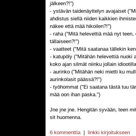
jälkeen?!")
- ystävän taidenäyttelyn avajaiset ("M
ahdistus siellä niiden kaikkien ihmist
näkee että mää hikoilen?!")
- raha ("Mitä helevettiä mää nyt teen,
tällaiseen?!")
- vaatteet ("Mitä saatanaa tällekin ken
- katupöly ("Mitähän helevettiä nuoki 
koko ajan silmät niinku jollain idiootilla
- aurinko ("Mitähän neki mietti ku mull
aurinkolasit päässä?!")
- työhommat ("Ei saatana tästä tuu t
mää oon ihan paska.")
Jne jne jne. Hengitän syvään, teen mit
sit huomenna.
6 kommenttia
|
linkki kirjoitukseen