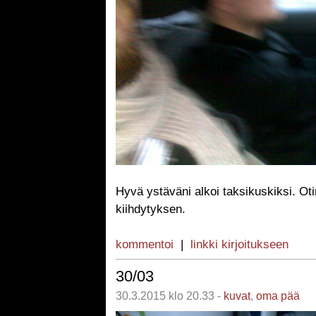
Hyvä ystäväni alkoi taksikuskiksi. Ot
kiihdytyksen.
kommentoi
|
linkki kirjoitukseen
30/03
30.3.2015 klo 20.33 -
kuvat
,
oma pää