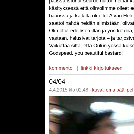
päässä istunut seurue huitoi meidät k
käsityksessä että olin/olimme olleet 
baarissa ja kaikilla oli ollut Aivan Hele
saattoi nähdä heidän silmistään, oliva
Olin ollut edellisen illan ja yön kotona,
vastaan, halusivat tarjota – ja tarjosiv
Vaikuttaa siltä, että Oulun yössä kulk
Godspeed, you beautiful bastard!
kommentoi
|
linkki kirjoitukseen
04/04
4.4.2015 klo 02.48 -
kuvat
,
oma pää
,
pel