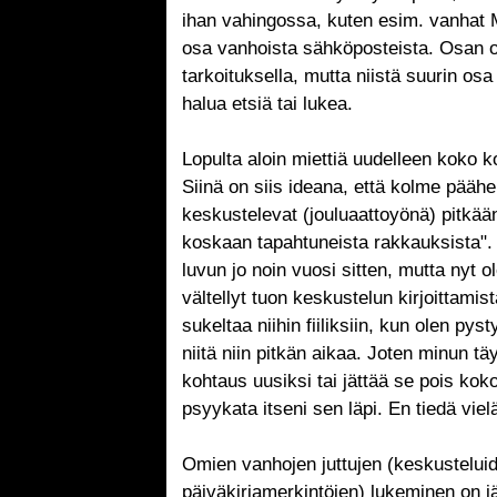
ihan vahingossa, kuten esim. vanhat 
osa vanhoista sähköposteista. Osan ol
tarkoituksella, mutta niistä suurin osa 
halua etsiä tai lukea.
Lopulta aloin miettiä uudelleen koko 
Siinä on siis ideana, että kolme pääh
keskustelevat (jouluaattoyönä) pitkään
koskaan tapahtuneista rakkauksista". 
luvun jo noin vuosi sitten, mutta nyt 
vältellyt tuon keskustelun kirjoittamis
sukeltaa niihin fiiliksiin, kun olen py
niitä niin pitkän aikaa. Joten minun tä
kohtaus uusiksi tai jättää se pois koko
psyykata itseni sen läpi. En tiedä viel
Omien vanhojen juttujen (keskustelui
päiväkirjamerkintöjen) lukeminen on jä