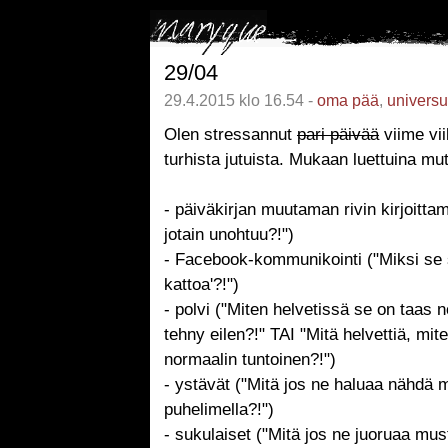
29/04
29.4.2015 klo 16.54 -
oma pää
,
univers
Olen stressannut
pari päivää
viime vi
turhista jutuista. Mukaan luettuina mu
- päiväkirjan muutaman rivin kirjoittam
jotain unohtuu?!")
- Facebook-kommunikointi ("Miksi se s
kattoa'?!")
- polvi ("Miten helvetissä se on taas 
tehny eilen?!" TAI "Mitä helvettiä, mi
normaalin tuntoinen?!")
- ystävät ("Mitä jos ne haluaa nähdä m
puhelimella?!")
- sukulaiset ("Mitä jos ne juoruaa must