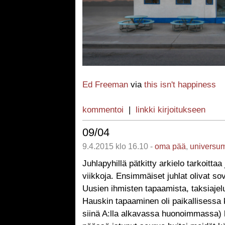
Ed Freeman
via
this isn't happiness
kommentoi
|
linkki kirjoitukseen
09/04
9.4.2015 klo 16.10 -
oma pää
,
universu
Juhlapyhillä pätkitty arkielo tarkoittaa 
viikkoja. Ensimmäiset juhlat olivat sovi
Uusien ihmisten tapaamista, taksiajeluj
Hauskin tapaaminen oli paikallisessa k
siinä A:lla alkavassa huonoimmassa