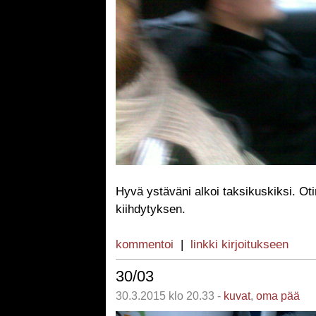
Hyvä ystäväni alkoi taksikuskiksi. Ot
kiihdytyksen.
kommentoi
|
linkki kirjoitukseen
30/03
30.3.2015 klo 20.33 -
kuvat
,
oma pää