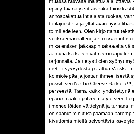
muassa rasvalta maistuvia ällöttäviä 
epäilyttävine yksittäispakattuine kasti
annospakattua intialaista ruokaa, van
tuplajuustolla ja yllättävän hyviä lihap
toimii edelleen. Olen kirjoittanut teksti
vuokraemännälleni ja stressannut etu
mikä entisen jääkaapin takaa/alta väi
aamuna katkaisin valmisruokaputken K
tarjonnalla. Ja tietysti olen syönyt my
metrin syvyydestä porattua Värska-min
kolmioleipää ja jostain ihmeellisestä s
pussillisen Nacho Cheese Ballseja™, j
perseestä. Tämä kaikki yhdistettynä e
epänormaaliin polveen ja yleiseen fle
ilmenee töiden välttelynä ja turhana i
on saanut minut kaipaamaan parempia 
kivuttomia mieltä selventäviä kävelyl