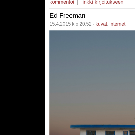
kommentoi
|
linkki kirjoitukseen
Ed Freeman
15.4.2015 klo 20.52 -
kuvat
,
internet