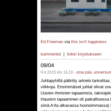
Ed Freeman
via
this isn't happiness
kommentoi
|
linkki kirjoitukseen
09/04
9.4.2015 klo 16.10 -
oma pää
,
universu
Juhlapyhillä pätkitty arkielo tarkoittaa 
viikkoja. Ensimmäiset juhlat olivat sovi
Uusien ihmisten tapaamista, taksiajeluj
Hauskin tapaaminen oli paikallisessa k
siinä A:lla alkavassa huonoimmassa