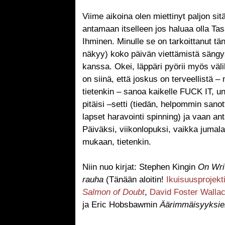
Viime aikoina olen miettinyt paljon sit
antamaan itselleen jos haluaa olla Ta
Ihminen. Minulle se on tarkoittanut t
näkyy) koko päivän viettämistä sängys
kanssa. Okei, läppäri pyörii myös väli
on siinä, että joskus on terveellistä
tietenkin – sanoa kaikelle FUCK IT, uno
pitäisi –setti (tiedän, helpommin sano
lapset haravointi spinning) ja vaan an
Päiväksi, viikonlopuksi, vaikka juma
mukaan, tietenkin.
Niin nuo kirjat: Stephen Kingin
On Wri
rauha
(Tänään aloitin!
Ikuisuusprojekt
Salmon of Doubt
,
David Foster Walla
ja Eric Hobsbawmin
Äärimmäisyyksie