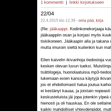
1 kommentti
|
linkki kirjoitukseen
22/04
22.4.2015 klo 12.39 -
oma pää
,
kirja
(Re:
jääkaappi
. Kodinkonekorjaaja kävi
jääkaappiin osan ja korjasi myös kuu
tiskikoneen. Jääkaapin alla ja takana 
mutta imuroin sieltä kuitenkin kun mah
Eilen kaivelin ikivanhoja tiedostoja v
kesken olevan luvun tueksi. Muistiinpa
tsättilogeja, huonolaatuisia mp3-tiedos
lukemaan exien kanssa käytyjä ikivanh
jos et ehdottomasti halua joutua kaih
ei kestänyt kauaa, ja joistain nopeasti 
keskusteluista jäi jopa jotenkin ylpeä
hienosti ja oli hauskaa. En ole sellain
kaikki mahdolliset yhteydenpidot, mut