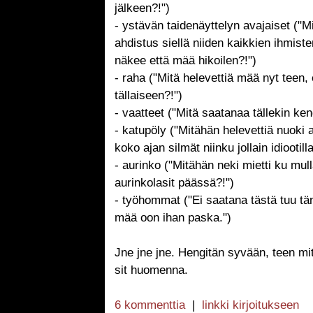
jälkeen?!")
- ystävän taidenäyttelyn avajaiset ("M
ahdistus siellä niiden kaikkien ihmist
näkee että mää hikoilen?!")
- raha ("Mitä helevettiä mää nyt teen,
tällaiseen?!")
- vaatteet ("Mitä saatanaa tällekin ken
- katupöly ("Mitähän helevettiä nuoki 
koko ajan silmät niinku jollain idiootilla
- aurinko ("Mitähän neki mietti ku mull
aurinkolasit päässä?!")
- työhommat ("Ei saatana tästä tuu t
mää oon ihan paska.")
Jne jne jne. Hengitän syvään, teen mit
sit huomenna.
6 kommenttia
|
linkki kirjoitukseen