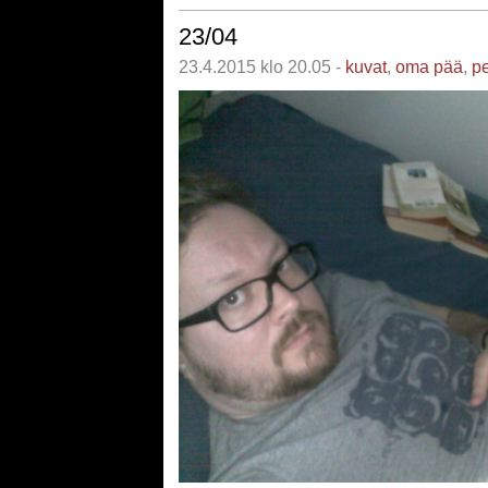
23/04
23.4.2015 klo 20.05 -
kuvat
,
oma pää
,
pe