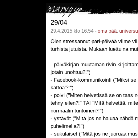
29/04
29.4.2015 klo 16.54 -
oma pää
,
univers
Olen stressannut
pari päivää
viime vi
turhista jutuista. Mukaan luettuina mu
- päiväkirjan muutaman rivin kirjoittam
jotain unohtuu?!")
- Facebook-kommunikointi ("Miksi se s
kattoa'?!")
- polvi ("Miten helvetissä se on taas 
tehny eilen?!" TAI "Mitä helvettiä, mi
normaalin tuntoinen?!")
- ystävät ("Mitä jos ne haluaa nähdä m
puhelimella?!")
- sukulaiset ("Mitä jos ne juoruaa must