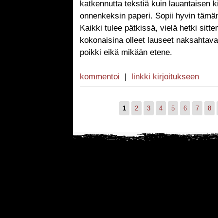
katkennutta tekstiä kuin lauantaisen k
onnenkeksin paperi. Sopii hyvin tämän p
Kaikki tulee pätkissä, vielä hetki sitt
kokonaisina olleet lauseet naksahtavat
poikki eikä mikään etene.
kommentoi
|
linkki kirjoitukseen
1
2
3
4
5
6
7
8