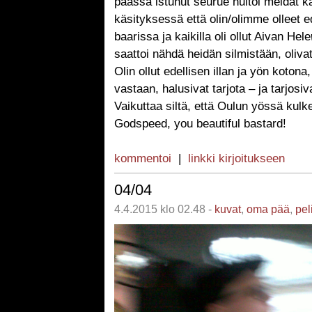
päässä istunut seurue huitoi meidät k
käsityksessä että olin/olimme olleet 
baarissa ja kaikilla oli ollut Aivan Hele
saattoi nähdä heidän silmistään, oliva
Olin ollut edellisen illan ja yön kotona,
vastaan, halusivat tarjota – ja tarjosiv
Vaikuttaa siltä, että Oulun yössä kulk
Godspeed, you beautiful bastard!
kommentoi
|
linkki kirjoitukseen
04/04
4.4.2015 klo 02.48 -
kuvat
,
oma pää
,
pel