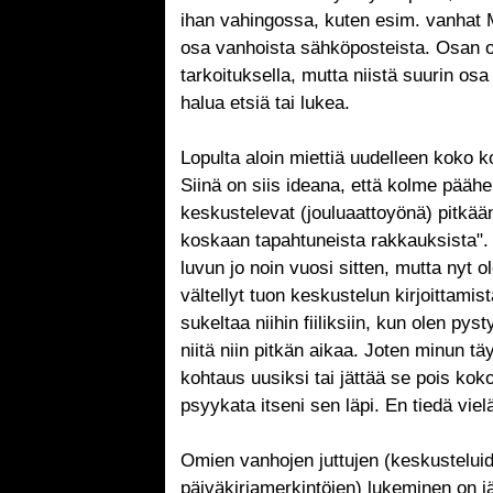
ihan vahingossa, kuten esim. vanhat 
osa vanhoista sähköposteista. Osan ol
tarkoituksella, mutta niistä suurin osa 
halua etsiä tai lukea.
Lopulta aloin miettiä uudelleen koko 
Siinä on siis ideana, että kolme pääh
keskustelevat (jouluaattoyönä) pitkään
koskaan tapahtuneista rakkauksista". 
luvun jo noin vuosi sitten, mutta nyt 
vältellyt tuon keskustelun kirjoittamis
sukeltaa niihin fiiliksiin, kun olen py
niitä niin pitkän aikaa. Joten minun tä
kohtaus uusiksi tai jättää se pois koko
psyykata itseni sen läpi. En tiedä viel
Omien vanhojen juttujen (keskustelui
päiväkirjamerkintöjen) lukeminen on jä