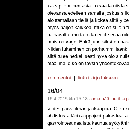
kaksipiippuinen asia: toisaalta niistä vo
olevansa edelleen samalla joskus sill
aloittamallaan tiellä ja kokea siitä ylpe
myös paljon kaikkea, mikä on silloin t
painavalta, mutta mikä ei ole enää oi
muiston varjo. Ehkä juuri siksi on par
Niiden lukeminen on parhaimmillaanki
siitä tulee hetkellisesti hyvä olo sinull
maailmalle se on täysin yhdentekevää
kommentoi
|
linkki kirjoitukseen
16/04
16.4.2015 klo 15.18 -
oma pää
,
pelit ja 
Viides päivä ilman jääkaappia. Olen ko
ahdistusta lähikauppojeni pakastealtai
gastrointestinaalista kauhua syötyän