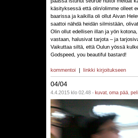
päässä istunut seurue huitoi meidät k
käsityksessä että olin/olimme olleet 
baarissa ja kaikilla oli ollut Aivan Hele
saattoi nähdä heidän silmistään, oliva
Olin ollut edellisen illan ja yön kotona,
vastaan, halusivat tarjota – ja tarjosiv
Vaikuttaa siltä, että Oulun yössä kulk
Godspeed, you beautiful bastard!
kommentoi
|
linkki kirjoitukseen
04/04
4.4.2015 klo 02.48 -
kuvat
,
oma pää
,
pel