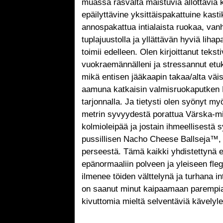
muassa rasvalta maistuvia ällöttäviä 
epäilyttävine yksittäispakattuine kasti
annospakattua intialaista ruokaa, van
tuplajuustolla ja yllättävän hyviä lihap
toimii edelleen. Olen kirjoittanut teksti
vuokraemännälleni ja stressannut etu
mikä entisen jääkaapin takaa/alta väi
aamuna katkaisin valmisruokaputken K
tarjonnalla. Ja tietysti olen syönyt my
metrin syvyydestä porattua Värska-min
kolmioleipää ja jostain ihmeellisestä s
pussillisen Nacho Cheese Ballseja™, j
perseestä. Tämä kaikki yhdistettynä e
epänormaaliin polveen ja yleiseen fle
ilmenee töiden välttelynä ja turhana i
on saanut minut kaipaamaan parempia 
kivuttomia mieltä selventäviä kävelyl