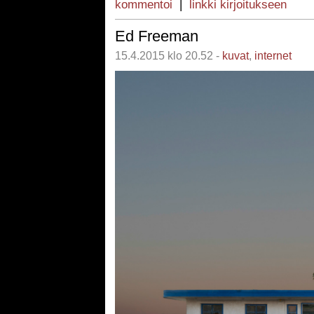
kommentoi
|
linkki kirjoitukseen
Ed Freeman
15.4.2015 klo 20.52 -
kuvat
,
internet