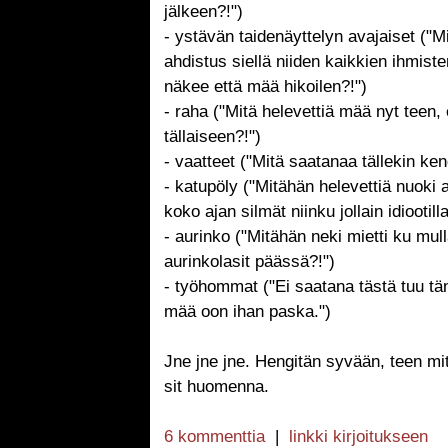
jälkeen?!")
- ystävän taidenäyttelyn avajaiset ("M
ahdistus siellä niiden kaikkien ihmist
näkee että mää hikoilen?!")
- raha ("Mitä helevettiä mää nyt teen,
tällaiseen?!")
- vaatteet ("Mitä saatanaa tällekin ken
- katupöly ("Mitähän helevettiä nuoki 
koko ajan silmät niinku jollain idiootilla
- aurinko ("Mitähän neki mietti ku mull
aurinkolasit päässä?!")
- työhommat ("Ei saatana tästä tuu t
mää oon ihan paska.")
Jne jne jne. Hengitän syvään, teen mit
sit huomenna.
6 kommenttia
|
linkki kirjoitukseen