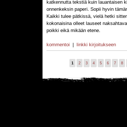
katkennutta tekstiä kuin lauantaisen k
onnenkeksin paperi. Sopii hyvin tämän p
Kaikki tulee pätkissä, vielä hetki sitt
kokonaisina olleet lauseet naksahtavat
poikki eikä mikään etene.
kommentoi
|
linkki kirjoitukseen
1
2
3
4
5
6
7
8