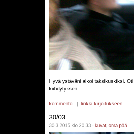
Hyvä ystäväni alkoi taksikuskiksi. Ot
kiihdytyksen.
kommentoi
|
linkki kirjoitukseen
30/03
30.3.2015 klo 20.33 -
kuvat
,
oma pää