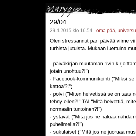
29/04
29.4.2015 klo 16.54 -
oma pää
,
univers
Olen stressannut
pari päivää
viime vi
turhista jutuista. Mukaan luettuina mu
- päiväkirjan muutaman rivin kirjoittam
jotain unohtuu?!")
- Facebook-kommunikointi ("Miksi se s
kattoa'?!")
- polvi ("Miten helvetissä se on taas 
tehny eilen?!" TAI "Mitä helvettiä, mi
normaalin tuntoinen?!")
- ystävät ("Mitä jos ne haluaa nähdä m
puhelimella?!")
- sukulaiset ("Mitä jos ne juoruaa must