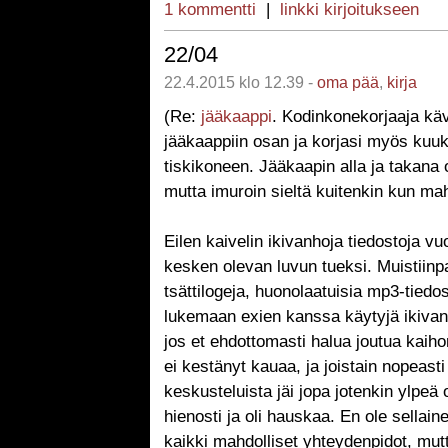
1 kommentti
|
linkki kirjoitukseen
22/04
22.4.2015 klo 12.39 -
oma pää
,
kirja
(Re:
jääkaappi
. Kodinkonekorjaaja kävi
jääkaappiin osan ja korjasi myös kuu
tiskikoneen. Jääkaapin alla ja takana 
mutta imuroin sieltä kuitenkin kun mah
Eilen kaivelin ikivanhoja tiedostoja v
kesken olevan luvun tueksi. Muistiinpa
tsättilogeja, huonolaatuisia mp3-tiedos
lukemaan exien kanssa käytyjä ikivanh
jos et ehdottomasti halua joutua kaih
ei kestänyt kauaa, ja joistain nopeasti 
keskusteluista jäi jopa jotenkin ylpeä
hienosti ja oli hauskaa. En ole sellain
kaikki mahdolliset yhteydenpidot, mut