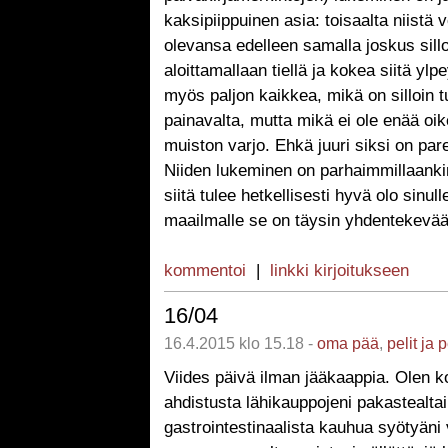
kaksipiippuinen asia: toisaalta niistä vo
olevansa edelleen samalla joskus sill
aloittamallaan tiellä ja kokea siitä ylpe
myös paljon kaikkea, mikä on silloin t
painavalta, mutta mikä ei ole enää oi
muiston varjo. Ehkä juuri siksi on par
Niiden lukeminen on parhaimmillaanki
siitä tulee hetkellisesti hyvä olo sinull
maailmalle se on täysin yhdentekevää
kommentoi
|
linkki kirjoitukseen
16/04
16.4.2015 klo 15.18 -
oma pää
,
pelit ja 
Viides päivä ilman jääkaappia. Olen ko
ahdistusta lähikauppojeni pakastealtai
gastrointestinaalista kauhua syötyän