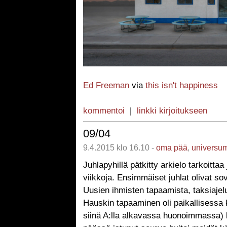
Ed Freeman
via
this isn't happiness
kommentoi
|
linkki kirjoitukseen
09/04
9.4.2015 klo 16.10 -
oma pää
,
universu
Juhlapyhillä pätkitty arkielo tarkoittaa 
viikkoja. Ensimmäiset juhlat olivat sovi
Uusien ihmisten tapaamista, taksiajeluj
Hauskin tapaaminen oli paikallisessa k
siinä A:lla alkavassa huonoimmassa