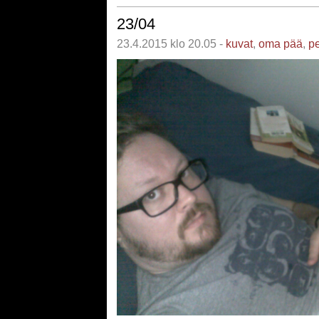
23/04
23.4.2015 klo 20.05 -
kuvat
,
oma pää
,
pe