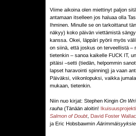
Viime aikoina olen miettinyt paljon sit
antamaan itselleen jos haluaa olla Ta
Ihminen. Minulle se on tarkoittanut t
näkyy) koko päivän viettämistä sängys
kanssa. Okei, läppäri pyörii myös väli
on siinä, että joskus on terveellistä
tietenkin – sanoa kaikelle FUCK IT, uno
pitäisi –setti (tiedän, helpommin sano
lapset haravointi spinning) ja vaan an
Päiväksi, viikonlopuksi, vaikka juma
mukaan, tietenkin.
Niin nuo kirjat: Stephen Kingin
On Wri
rauha
(Tänään aloitin!
Ikuisuusprojekt
Salmon of Doubt
,
David Foster Walla
ja Eric Hobsbawmin
Äärimmäisyyksie