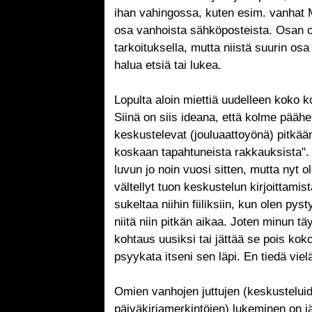
ihan vahingossa, kuten esim. vanhat 
osa vanhoista sähköposteista. Osan ol
tarkoituksella, mutta niistä suurin osa 
halua etsiä tai lukea.
Lopulta aloin miettiä uudelleen koko 
Siinä on siis ideana, että kolme pääh
keskustelevat (jouluaattoyönä) pitkään
koskaan tapahtuneista rakkauksista". 
luvun jo noin vuosi sitten, mutta nyt 
vältellyt tuon keskustelun kirjoittamis
sukeltaa niihin fiiliksiin, kun olen py
niitä niin pitkän aikaa. Joten minun tä
kohtaus uusiksi tai jättää se pois koko
psyykata itseni sen läpi. En tiedä viel
Omien vanhojen juttujen (keskustelui
päiväkirjamerkintöjen) lukeminen on jä