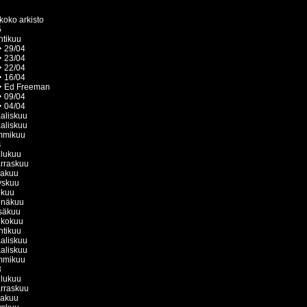
koko arkisto
5
htikuu
29/04
23/04
22/04
16/04
Ed Freeman
09/04
04/04
aliskuu
aliskuu
mmikuu
4
ulukuu
rraskuu
kakuu
yskuu
okuu
inäkuu
säkuu
ukokuu
htikuu
aliskuu
aliskuu
mmikuu
3
ulukuu
rraskuu
kakuu