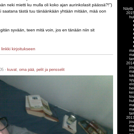
hän neki mietti ku mulla oli koko ajan aurinkolasit päässä?!")
Näytä 
i saatana tästä tuu tänäänkään yhtään mitään, mää oon
201
hu
gitän syvään, teen mitä voin, jos en tänään niin sit
|
linkki kirjoitukseen
ma
ma
ta
201
jo
05 -
kuvat
,
oma pää
,
pelit ja pensselit
ma
lo
sy
el
he
ke
to
hu
ma
ma
ta
201
jo
ma
lo