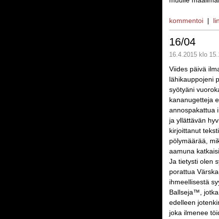
muulle maailmal
kommentoi
|
li
16/04
16.4.2015 klo 15.
Viides päivä ilm
lähikauppojeni p
syötyäni vuorok
kananugetteja ep
annospakattua in
ja yllättävän hyv
kirjoittanut tek
pölymäärää, mik
aamuna katkaisi
Ja tietysti olen
porattua Värska-
ihmeellisestä sy
Ballseja™, jotka
edelleen jotenk
joka ilmenee töi