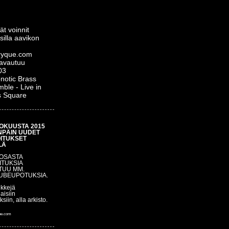
ät voinnit
silla aavikon
yque.com
 avautuu
03
notic Brass
ble - Live in
s Square
OKUUSTA 2015
NPÄIN UUDET
OITUKSET
LÄ
 OSASTA
ITUKSIA
TUU MM.
UBEUPOTUKSIA.
nkkejä
aisiin
uksiin, alla arkisto.
ue.com