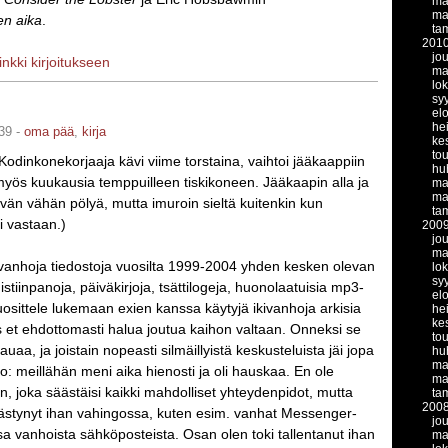
ma
ma
en aika
.
ta
201
jo
linkki kirjoitukseen
ma
lo
sy
el
he
39 -
oma pää
,
kirja
ke
to
 Kodinkonekorjaaja kävi viime torstaina, vaihtoi jääkaappiin
hu
myös kuukausia temppuilleen tiskikoneen. Jääkaapin alla ja
ma
ma
tävän vähän pölyä, mutta imuroin sieltä kuitenkin kun
ta
i vastaan.)
200
jo
ma
kivanhoja tiedostoja vuosilta 1999-2004 yhden kesken olevan
lo
sy
istiinpanoja, päiväkirjoja, tsättilogeja, huonolaatuisia mp3-
el
uosittele lukemaan exien kanssa käytyjä ikivanhoja arkisia
he
ke
s et ehdottomasti halua joutua kaihon valtaan. Onneksi se
to
auaa, ja joistain nopeasti silmäillyistä keskusteluista jäi jopa
hu
ma
lo: meillähän meni aika hienosti ja oli hauskaa. En ole
ma
n, joka säästäisi kaikki mahdolliset yhteydenpidot, mutta
ta
200
äästynyt ihan vahingossa, kuten esim. vanhat Messenger-
jo
sa vanhoista sähköposteista. Osan olen toki tallentanut ihan
ma