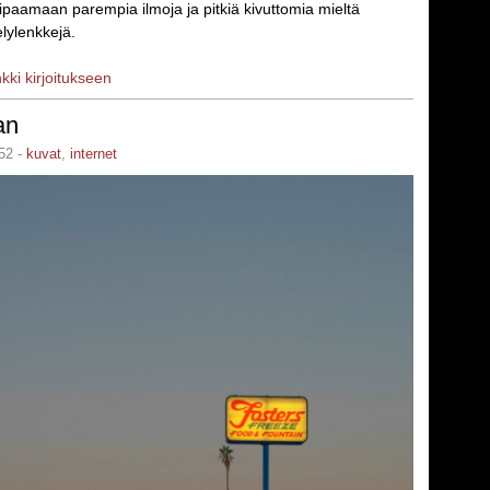
ipaamaan parempia ilmoja ja pitkiä kivuttomia mieltä
lylenkkejä.
nkki kirjoitukseen
an
52 -
kuvat
,
internet