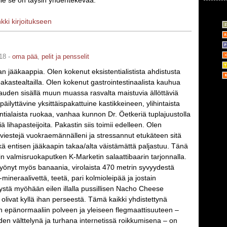
le se on täysin yhdentekevää.
nkki kirjoitukseen
18 -
oma pää
,
pelit ja pensselit
an jääkaappia. Olen kokenut eksistentialistista ahdistusta
akastealtailla. Olen kokenut gastrointestinaalista kauhua
auden sisällä muun muassa rasvalta maistuvia ällöttäviä
äilyttävine yksittäispakattuine kastikkeineen, ylihintaista
tialaista ruokaa, vanhaa kunnon Dr. Öetkeriä tuplajuustolla
iä lihapasteijoita. Pakastin siis toimii edelleen. Olen
stiviestejä vuokraemännälleni ja stressannut etukäteen sitä
ä entisen jääkaapin takaa/alta väistämättä paljastuu. Tänä
n valmisruokaputken K-Marketin salaattibaarin tarjonnalla.
 syönyt myös banaania, virolaista 470 metrin syvyydestä
mineraalivettä, teetä, pari kolmioleipää ja jostain
ystä myöhään eilen illalla pussillisen Nacho Cheese
 olivat kyllä ihan perseestä. Tämä kaikki yhdistettynä
in epänormaaliin polveen ja yleiseen flegmaattisuuteen –
den välttelynä ja turhana internetissä roikkumisena – on