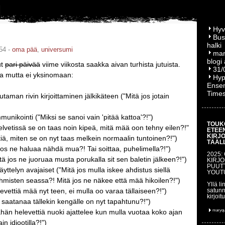
Hyv
Bus
halki
54 -
oma pää
,
universumi
mar
blogi
ut
pari päivää
viime viikosta saakka aivan turhista jutuista.
31/
a mutta ei yksinomaan:
Hyp
Ensem
Time
utaman rivin kirjoittaminen jälkikäteen ("Mitä jos jotain
nikointi ("Miksi se sanoi vain 'pitää kattoa'?!")
TOUK
helvetissä se on taas noin kipeä, mitä mää oon tehny eilen?!"
ETEE
KIRJ
tiä, miten se on nyt taas melkein normaalin tuntoinen?!")
TÄÄL
 jos ne haluaa nähdä mua?! Tai soittaa, puhelimella?!")
2025:
itä jos ne juoruaa musta porukalla sit sen baletin jälkeen?!")
KIRJO
PUUT
äyttelyn avajaiset ("Mitä jos mulla iskee ahdistus siellä
YOUT
ihmisten seassa?! Mitä jos ne näkee että mää hikoilen?!")
Yllä li
levettiä mää nyt teen, ei mulla oo varaa tällaiseen?!")
satunn
kirjoit
ä saatanaa tällekin kengälle on nyt tapahtunu?!")
ähän helevettiä nuoki ajattelee kun mulla vuotaa koko ajan
maryq
ain idiootilla?!")