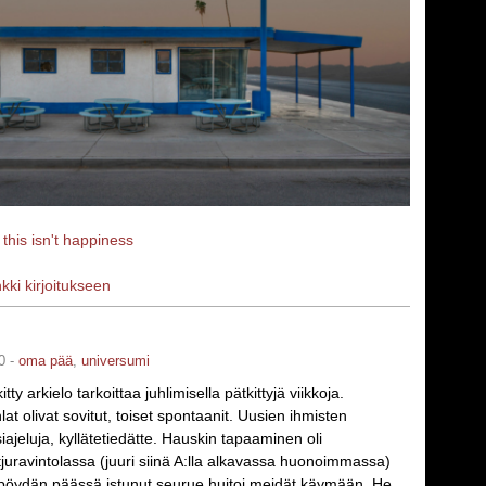
a
this isn't happiness
nkki kirjoitukseen
0 -
oma pää
,
universumi
tty arkielo tarkoittaa juhlimisella pätkittyjä viikkoja.
at olivat sovitut, toiset spontaanit. Uusien ihmisten
iajeluja, kyllätetiedätte. Hauskin tapaaminen oli
tjuravintolassa (juuri siinä A:lla alkavassa huonoimmassa)
öydän päässä istunut seurue huitoi meidät käymään. He