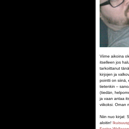
Viime aikoina ol
itselleen jos ha
tarkoittanut tä
kirjojen ja valk
pointti on siinä
tietenkin – sanoa
(tiedän, helpomm
ja vaan antaa it
viikoksi. Oman 
Niin nuo kirjat:
aloitin!
Ikuisuusp
Foster Wallacen