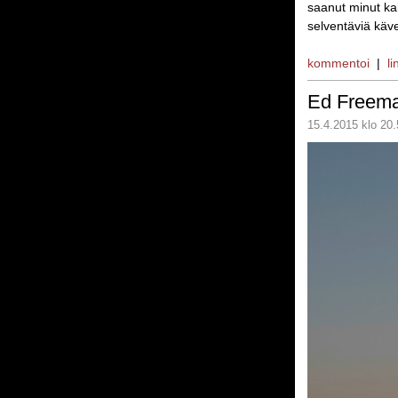
saanut minut ka
selventäviä käve
kommentoi
|
li
Ed Freem
15.4.2015 klo 20.