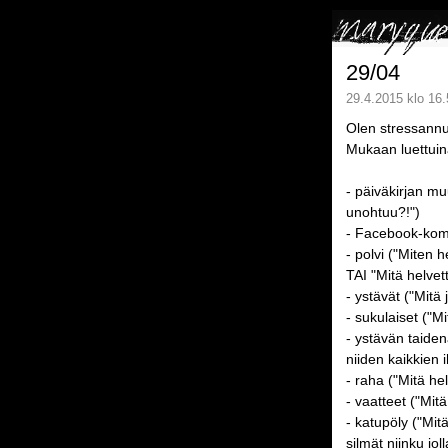
29/04
29.4.2015 klo 16.
Olen stressann
Mukaan luettuin
- päiväkirjan mu
unohtuu?!")
- Facebook-kommu
- polvi ("Miten 
TAI "Mitä helvet
- ystävät ("Mitä
- sukulaiset ("M
- ystävän taiden
niiden kaikkien 
- raha ("Mitä he
- vaatteet ("Mit
- katupöly ("Mit
silmät niinku joll