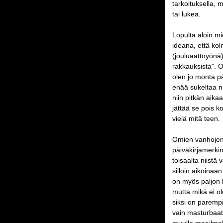
tarkoituksella, m
tai lukea.
Lopulta aloin mi
ideana, että ko
(jouluaattoyönä)
rakkauksista". O
olen jo monta pä
enää sukeltaa nii
niin pitkän aika
jättää se pois k
vielä mitä teen.
Omien vanhojen 
päiväkirjamerkin
toisaalta niistä
silloin aikoinaan
on myös paljon k
mutta mikä ei o
siksi on paremp
vain masturbaatio