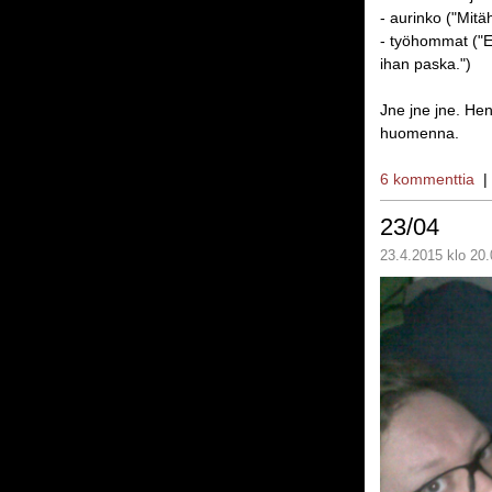
- aurinko ("Mitä
- työhommat ("E
ihan paska.")
Jne jne jne. Hen
huomenna.
6 kommenttia
23/04
23.4.2015 klo 20.