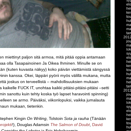
sy
el
he
ke
to
hu
ma
ma
ta
201
jo
ma
lo
sy
en miettinyt paljon sitä armoa, mitä pitää oppia antamaan
el
he
luaa olla Tasapainoinen Ja Oikea Ihminen. Minulle se on
ke
nään (kuten kuvasta näkyy) koko päivän viettämistä sängyssä
to
hu
oviinin kanssa. Okei, läppäri pyörii myös välillä mukana, mutta
ma
, että joskus on terveellistä – mahdollisuuksien mukaan
he
ta
 kaikelle FUCK IT, unohtaa kaikki pitäisi-pitäisi-pitäisi –setti
201
in sanottu kuin tehty koska työ lapset haravointi spinning)
jo
ma
selleen se armo. Päiväksi, viikonlopuksi, vaikka jumalauta
lo
maun mukaan, tietenkin.
sy
el
he
 Stephen Kingin
On Writing
, Tolstoin
Sota ja rauha
(Tänään
ke
to
rojekti
!), Douglas Adamsin
The Salmon of Doubt
,
David
hu
Consider the Lobster
ja Eric Hobsbawmin