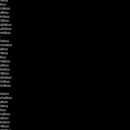
yskuu
okuu
inäkuu
säkuu
ukokuu
htikuu
aliskuu
aliskuu
mmikuu
2
ulukuu
rraskuu
kakuu
yskuu
okuu
inäkuu
säkuu
ukokuu
htikuu
aliskuu
lmikuu
mmikuu
1
ulukuu
rraskuu
kakuu
yskuu
okuu
inäkuu
säkuu
ukokuu
htikuu