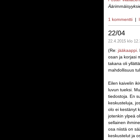
Äärimmäisyyksi
1 kommentti
|
22/04
22.4.2015 klo 12.
(Re:
jääkaappi
.
osan ja korjasi 
takana oli yllät
mahdollisuus tul
Eilen kaivelin i
luvun tueksi. Mu
tiedostoja. En s
keskusteluja, jo
olo ei kestänyt k
jotenkin ylpeä o
sellainen ihmine
osa niistä on s
keskustelut ja o