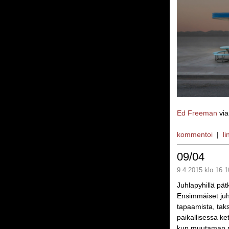
Ed Freeman
vi
kommentoi
|
li
09/04
9.4.2015 klo 16.1
Juhlapyhillä pätki
Ensimmäiset juhl
tapaamista, taks
paikallisessa ke
kun muutaman p