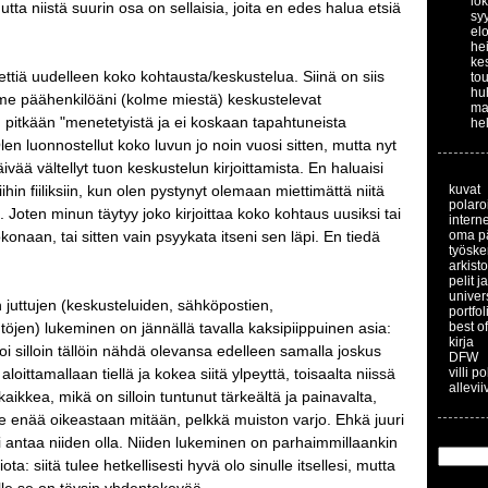
lo
utta niistä suurin osa on sellaisia, joita en edes halua etsiä
sy
el
he
ke
ettiä uudelleen koko kohtausta/keskustelua. Siinä on siis
to
hu
lme päähenkilöäni (kolme miestä) keskustelevat
ma
 pitkään "menetetyistä ja ei koskaan tapahtuneista
he
len luonnostellut koko luvun jo noin vuosi sitten, mutta nyt
ivää vältellyt tuon keskustelun kirjoittamista. En haluaisi
hin fiiliksiin, kun olen pystynyt olemaan miettimättä niitä
kuvat
polaroi
a. Joten minun täytyy joko kirjoittaa koko kohtaus uusiksi tai
interne
okonaan, tai sitten vain psyykata itseni sen läpi. En tiedä
oma p
työske
arkisto
pelit j
univer
juttujen (keskusteluiden, sähköpostien,
portfol
töjen) lukeminen on jännällä tavalla kaksipiippuinen asia:
best of
kirja
 voi silloin tällöin nähdä olevansa edelleen samalla joskus
DFW
 aloittamallaan tiellä ja kokea siitä ylpeyttä, toisaalta niissä
villi p
allevii
aikkea, mikä on silloin tuntunut tärkeältä ja painavalta,
le enää oikeastaan mitään, pelkkä muiston varjo. Ehkä juuri
i antaa niiden olla. Niiden lukeminen on parhaimmillaankin
ta: siitä tulee hetkellisesti hyvä olo sinulle itsellesi, mutta