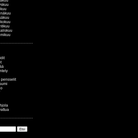
kakuu
yskuu
okuu
inäkuu
säkuu
ukokuu
htikuu
aliskuu
lmikuu
dit
t
ää
ntely
a pensselit
sumi
io
ohjola
vattua