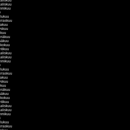
aliskuu
aliskuu
mmikuu
0
ulukuu
rraskuu
kakuu
yskuu
okuu
inäkuu
säkuu
ukokuu
htikuu
aliskuu
aliskuu
mmikuu
9
ulukuu
rraskuu
kakuu
yskuu
okuu
inäkuu
säkuu
ukokuu
htikuu
aliskuu
aliskuu
mmikuu
8
ulukuu
rraskuu