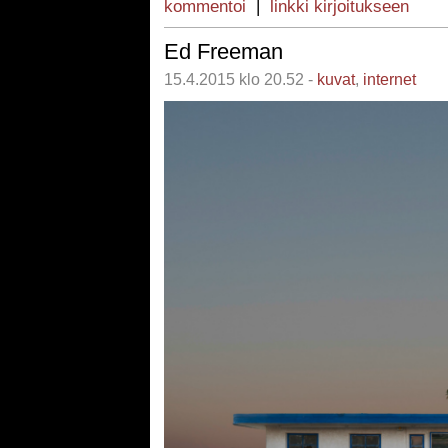
kommentoi
|
linkki kirjoitukseen
Ed Freeman
15.4.2015 klo 20.52 -
kuvat
,
internet