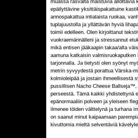
muassa rasvalta maistuvia ällöttäviä 
epäilyttävine yksittäispakattuine kasti
annospakattua intialaista ruokaa, van
tuplajuustolla ja yllättävän hyviä lihap
toimii edelleen. Olen kirjoittanut teksti
vuokraemännälleni ja stressannut etu
mikä entisen jääkaapin takaa/alta väi
aamuna katkaisin valmisruokaputken K
tarjonnalla. Ja tietysti olen syönyt my
metrin syvyydestä porattua Värska-min
kolmioleipää ja jostain ihmeellisestä s
pussillisen Nacho Cheese Ballseja™, j
perseestä. Tämä kaikki yhdistettynä e
epänormaaliin polveen ja yleiseen fle
ilmenee töiden välttelynä ja turhana i
on saanut minut kaipaamaan parempia 
kivuttomia mieltä selventäviä kävelyl