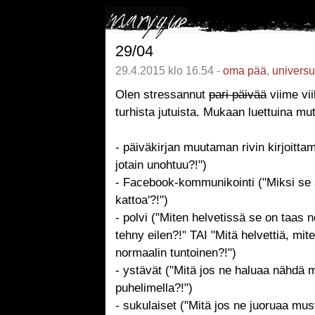
29/04
29.4.2015 klo 16.54 -
oma pää
,
univers
Olen stressannut
pari päivää
viime vi
turhista jutuista. Mukaan luettuina mu
- päiväkirjan muutaman rivin kirjoittam
jotain unohtuu?!")
- Facebook-kommunikointi ("Miksi se s
kattoa'?!")
- polvi ("Miten helvetissä se on taas 
tehny eilen?!" TAI "Mitä helvettiä, mi
normaalin tuntoinen?!")
- ystävät ("Mitä jos ne haluaa nähdä m
puhelimella?!")
- sukulaiset ("Mitä jos ne juoruaa must