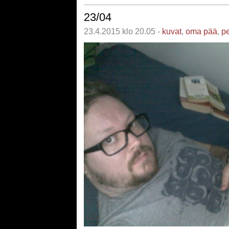
23/04
23.4.2015 klo 20.05 -
kuvat
,
oma pää
,
pe