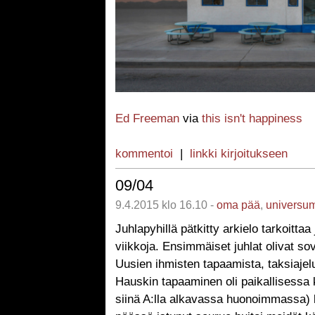
Ed Freeman
via
this isn't happiness
kommentoi
|
linkki kirjoitukseen
09/04
9.4.2015 klo 16.10 -
oma pää
,
universu
Juhlapyhillä pätkitty arkielo tarkoittaa 
viikkoja. Ensimmäiset juhlat olivat sovi
Uusien ihmisten tapaamista, taksiajeluj
Hauskin tapaaminen oli paikallisessa k
siinä A:lla alkavassa huonoimmassa