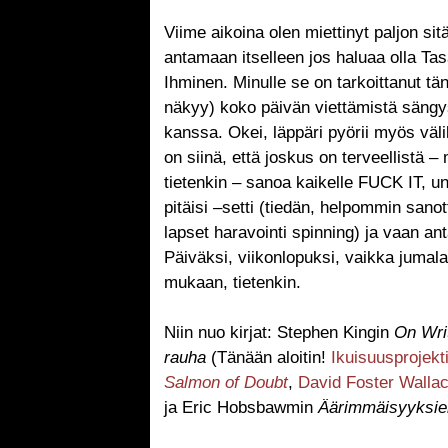
Viime aikoina olen miettinyt paljon sit
antamaan itselleen jos haluaa olla Ta
Ihminen. Minulle se on tarkoittanut t
näkyy) koko päivän viettämistä sängys
kanssa. Okei, läppäri pyörii myös väli
on siinä, että joskus on terveellistä
tietenkin – sanoa kaikelle FUCK IT, uno
pitäisi –setti (tiedän, helpommin sano
lapset haravointi spinning) ja vaan an
Päiväksi, viikonlopuksi, vaikka juma
mukaan, tietenkin.
Niin nuo kirjat: Stephen Kingin
On Wri
rauha
(Tänään aloitin!
Ikuisuusprojekt
Salmon of Doubt
,
David Foster Walla
ja Eric Hobsbawmin
Äärimmäisyyksie