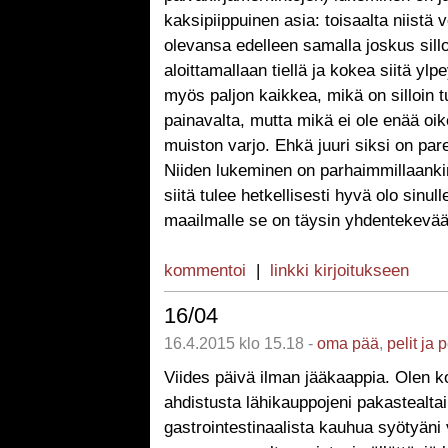
kaksipiippuinen asia: toisaalta niistä vo
olevansa edelleen samalla joskus sill
aloittamallaan tiellä ja kokea siitä ylpe
myös paljon kaikkea, mikä on silloin t
painavalta, mutta mikä ei ole enää oi
muiston varjo. Ehkä juuri siksi on par
Niiden lukeminen on parhaimmillaanki
siitä tulee hetkellisesti hyvä olo sinull
maailmalle se on täysin yhdentekevää
kommentoi
|
linkki kirjoitukseen
16/04
16.4.2015 klo 15.18 -
oma pää
,
pelit ja 
Viides päivä ilman jääkaappia. Olen ko
ahdistusta lähikauppojeni pakastealtai
gastrointestinaalista kauhua syötyän