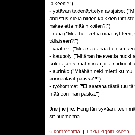
jälkeen?!")
- ystävän taidenäyttelyn avajaiset ("M
ahdistus siellä niiden kaikkien ihmist
näkee että mää hikoilen?!")
- raha ("Mitä helevettiä mää nyt teen,
tällaiseen?!")
- vaatteet ("Mitä saatanaa tällekin ken
- katupöly ("Mitähän helevettiä nuoki 
koko ajan silmät niinku jollain idiootilla
- aurinko ("Mitähän neki mietti ku mull
aurinkolasit päässä?!")
- työhommat ("Ei saatana tästä tuu t
mää oon ihan paska.")
Jne jne jne. Hengitän syvään, teen mit
sit huomenna.
6 kommenttia
|
linkki kirjoitukseen