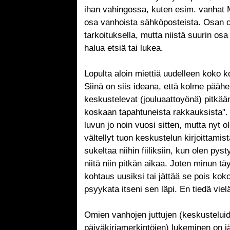
ihan vahingossa, kuten esim. vanhat 
osa vanhoista sähköposteista. Osan ol
tarkoituksella, mutta niistä suurin osa 
halua etsiä tai lukea.
Lopulta aloin miettiä uudelleen koko 
Siinä on siis ideana, että kolme pääh
keskustelevat (jouluaattoyönä) pitkään
koskaan tapahtuneista rakkauksista". 
luvun jo noin vuosi sitten, mutta nyt 
vältellyt tuon keskustelun kirjoittamis
sukeltaa niihin fiiliksiin, kun olen py
niitä niin pitkän aikaa. Joten minun tä
kohtaus uusiksi tai jättää se pois koko
psyykata itseni sen läpi. En tiedä viel
Omien vanhojen juttujen (keskustelui
päiväkirjamerkintöjen) lukeminen on jä