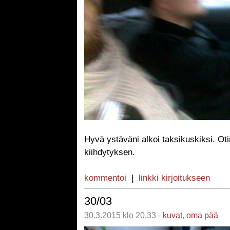
Hyvä ystäväni alkoi taksikuskiksi. Ot
kiihdytyksen.
kommentoi
|
linkki kirjoitukseen
30/03
30.3.2015 klo 20.33 -
kuvat
,
oma pää