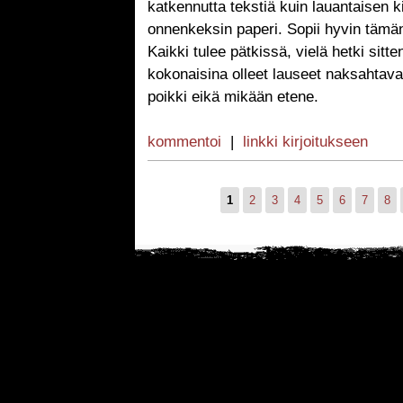
katkennutta tekstiä kuin lauantaisen k
onnenkeksin paperi. Sopii hyvin tämän p
Kaikki tulee pätkissä, vielä hetki sitt
kokonaisina olleet lauseet naksahtavat
poikki eikä mikään etene.
kommentoi
|
linkki kirjoitukseen
1
2
3
4
5
6
7
8