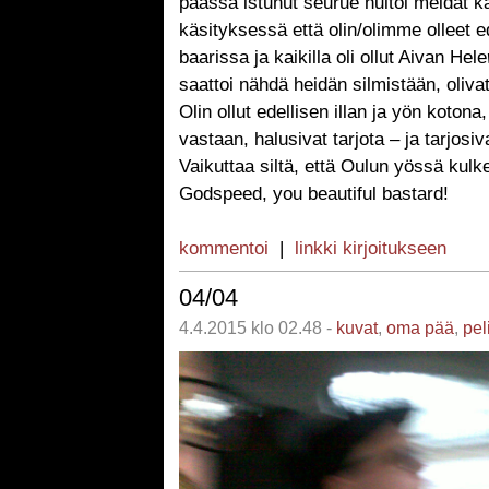
päässä istunut seurue huitoi meidät k
käsityksessä että olin/olimme olleet 
baarissa ja kaikilla oli ollut Aivan Hele
saattoi nähdä heidän silmistään, oliva
Olin ollut edellisen illan ja yön kotona,
vastaan, halusivat tarjota – ja tarjosiv
Vaikuttaa siltä, että Oulun yössä kulk
Godspeed, you beautiful bastard!
kommentoi
|
linkki kirjoitukseen
04/04
4.4.2015 klo 02.48 -
kuvat
,
oma pää
,
pel