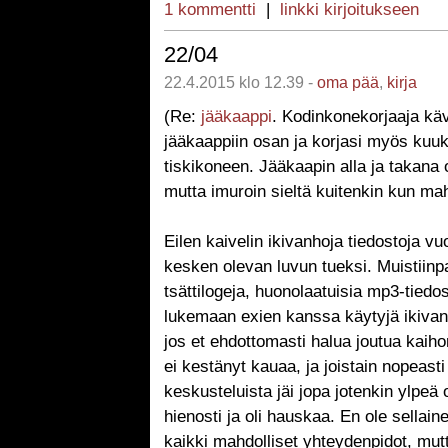
1 kommentti
|
linkki kirjoitukseen
22/04
22.4.2015 klo 12.39 -
oma pää
,
kirja
(Re:
jääkaappi
. Kodinkonekorjaaja kävi
jääkaappiin osan ja korjasi myös kuu
tiskikoneen. Jääkaapin alla ja takana 
mutta imuroin sieltä kuitenkin kun mah
Eilen kaivelin ikivanhoja tiedostoja v
kesken olevan luvun tueksi. Muistiinpa
tsättilogeja, huonolaatuisia mp3-tiedos
lukemaan exien kanssa käytyjä ikivanh
jos et ehdottomasti halua joutua kaih
ei kestänyt kauaa, ja joistain nopeasti 
keskusteluista jäi jopa jotenkin ylpeä
hienosti ja oli hauskaa. En ole sellain
kaikki mahdolliset yhteydenpidot, mut