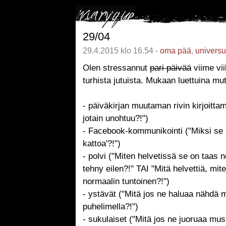
29/04
29.4.2015 klo 16.54 -
oma pää
,
univers
Olen stressannut
pari päivää
viime vi
turhista jutuista. Mukaan luettuina mu
- päiväkirjan muutaman rivin kirjoittam
jotain unohtuu?!")
- Facebook-kommunikointi ("Miksi se s
kattoa'?!")
- polvi ("Miten helvetissä se on taas 
tehny eilen?!" TAI "Mitä helvettiä, mi
normaalin tuntoinen?!")
- ystävät ("Mitä jos ne haluaa nähdä m
puhelimella?!")
- sukulaiset ("Mitä jos ne juoruaa must