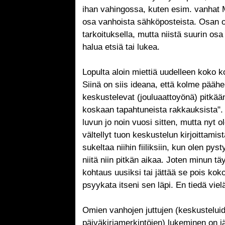
ihan vahingossa, kuten esim. vanhat 
osa vanhoista sähköposteista. Osan ol
tarkoituksella, mutta niistä suurin osa 
halua etsiä tai lukea.
Lopulta aloin miettiä uudelleen koko 
Siinä on siis ideana, että kolme pääh
keskustelevat (jouluaattoyönä) pitkään
koskaan tapahtuneista rakkauksista". 
luvun jo noin vuosi sitten, mutta nyt 
vältellyt tuon keskustelun kirjoittamis
sukeltaa niihin fiiliksiin, kun olen py
niitä niin pitkän aikaa. Joten minun tä
kohtaus uusiksi tai jättää se pois koko
psyykata itseni sen läpi. En tiedä viel
Omien vanhojen juttujen (keskustelui
päiväkirjamerkintöjen) lukeminen on jä