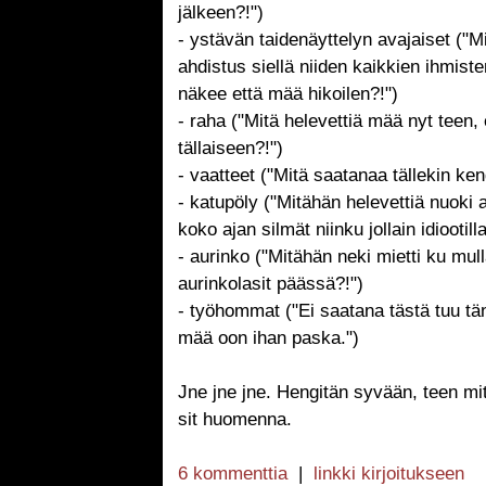
jälkeen?!")
- ystävän taidenäyttelyn avajaiset ("M
ahdistus siellä niiden kaikkien ihmist
näkee että mää hikoilen?!")
- raha ("Mitä helevettiä mää nyt teen,
tällaiseen?!")
- vaatteet ("Mitä saatanaa tällekin ken
- katupöly ("Mitähän helevettiä nuoki 
koko ajan silmät niinku jollain idiootilla
- aurinko ("Mitähän neki mietti ku mull
aurinkolasit päässä?!")
- työhommat ("Ei saatana tästä tuu t
mää oon ihan paska.")
Jne jne jne. Hengitän syvään, teen mit
sit huomenna.
6 kommenttia
|
linkki kirjoitukseen