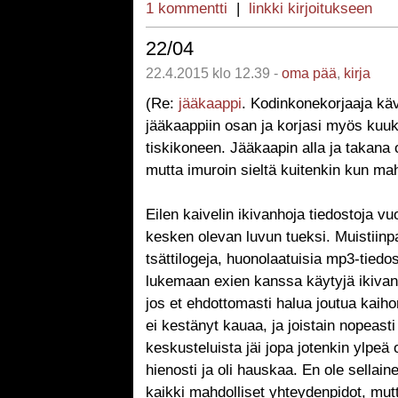
1 kommentti
|
linkki kirjoitukseen
22/04
22.4.2015 klo 12.39 -
oma pää
,
kirja
(Re:
jääkaappi
. Kodinkonekorjaaja kävi
jääkaappiin osan ja korjasi myös kuu
tiskikoneen. Jääkaapin alla ja takana 
mutta imuroin sieltä kuitenkin kun mah
Eilen kaivelin ikivanhoja tiedostoja v
kesken olevan luvun tueksi. Muistiinpa
tsättilogeja, huonolaatuisia mp3-tiedos
lukemaan exien kanssa käytyjä ikivanh
jos et ehdottomasti halua joutua kaih
ei kestänyt kauaa, ja joistain nopeasti 
keskusteluista jäi jopa jotenkin ylpeä
hienosti ja oli hauskaa. En ole sellain
kaikki mahdolliset yhteydenpidot, mut