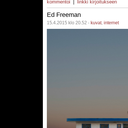
kommentoi
|
linkki kirjoitukseen
Ed Freeman
15.4.2015 klo 20.52 -
kuvat
,
internet