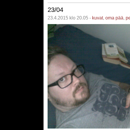
23/04
23.4.2015 klo 20.05 -
kuvat
,
oma pää
,
pe