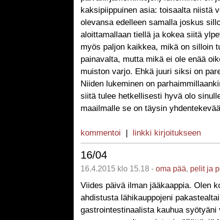
kaksipiippuinen asia: toisaalta niistä vo
olevansa edelleen samalla joskus sill
aloittamallaan tiellä ja kokea siitä ylpe
myös paljon kaikkea, mikä on silloin t
painavalta, mutta mikä ei ole enää oi
muiston varjo. Ehkä juuri siksi on par
Niiden lukeminen on parhaimmillaanki
siitä tulee hetkellisesti hyvä olo sinull
maailmalle se on täysin yhdentekevää
kommentoi
|
linkki kirjoitukseen
16/04
16.4.2015 klo 15.18 -
oma pää
,
pelit ja 
Viides päivä ilman jääkaappia. Olen ko
ahdistusta lähikauppojeni pakastealtai
gastrointestinaalista kauhua syötyän