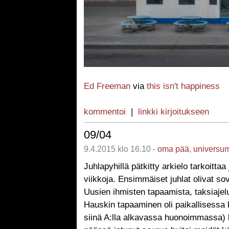
Ed Freeman
via
this isn't happiness
kommentoi
|
linkki kirjoitukseen
09/04
9.4.2015 klo 16.10 -
oma pää
,
universu
Juhlapyhillä pätkitty arkielo tarkoittaa 
viikkoja. Ensimmäiset juhlat olivat sovi
Uusien ihmisten tapaamista, taksiajeluj
Hauskin tapaaminen oli paikallisessa k
siinä A:lla alkavassa huonoimmassa