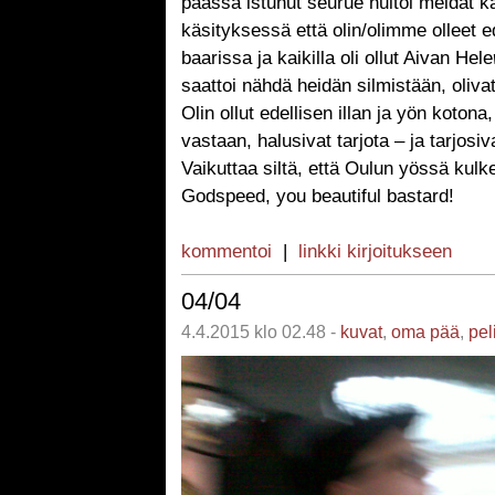
päässä istunut seurue huitoi meidät k
käsityksessä että olin/olimme olleet 
baarissa ja kaikilla oli ollut Aivan Hele
saattoi nähdä heidän silmistään, oliva
Olin ollut edellisen illan ja yön kotona,
vastaan, halusivat tarjota – ja tarjosiv
Vaikuttaa siltä, että Oulun yössä kulk
Godspeed, you beautiful bastard!
kommentoi
|
linkki kirjoitukseen
04/04
4.4.2015 klo 02.48 -
kuvat
,
oma pää
,
pel