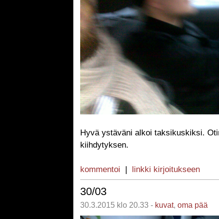
Hyvä ystäväni alkoi taksikuskiksi. Ot
kiihdytyksen.
kommentoi
|
linkki kirjoitukseen
30/03
30.3.2015 klo 20.33 -
kuvat
,
oma pää