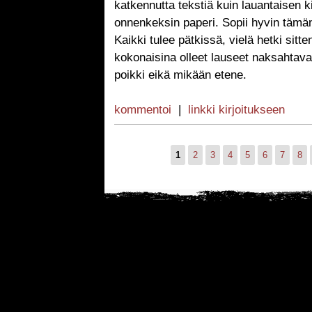
katkennutta tekstiä kuin lauantaisen k
onnenkeksin paperi. Sopii hyvin tämän p
Kaikki tulee pätkissä, vielä hetki sitt
kokonaisina olleet lauseet naksahtavat
poikki eikä mikään etene.
kommentoi
|
linkki kirjoitukseen
1
2
3
4
5
6
7
8