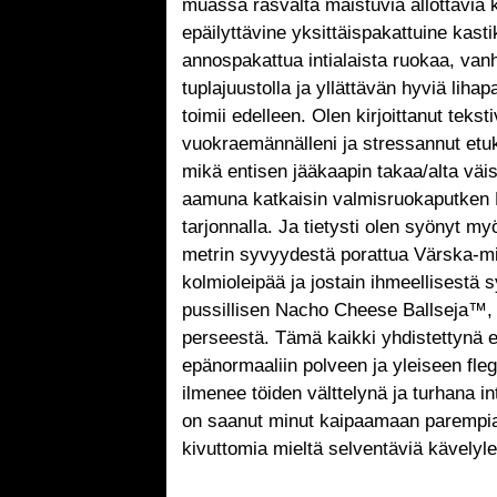
muassa rasvalta maistuvia ällöttäviä 
epäilyttävine yksittäispakattuine kasti
annospakattua intialaista ruokaa, van
tuplajuustolla ja yllättävän hyviä lihap
toimii edelleen. Olen kirjoittanut teksti
vuokraemännälleni ja stressannut etu
mikä entisen jääkaapin takaa/alta väi
aamuna katkaisin valmisruokaputken K
tarjonnalla. Ja tietysti olen syönyt my
metrin syvyydestä porattua Värska-min
kolmioleipää ja jostain ihmeellisestä s
pussillisen Nacho Cheese Ballseja™, j
perseestä. Tämä kaikki yhdistettynä e
epänormaaliin polveen ja yleiseen fle
ilmenee töiden välttelynä ja turhana i
on saanut minut kaipaamaan parempia 
kivuttomia mieltä selventäviä kävelyl