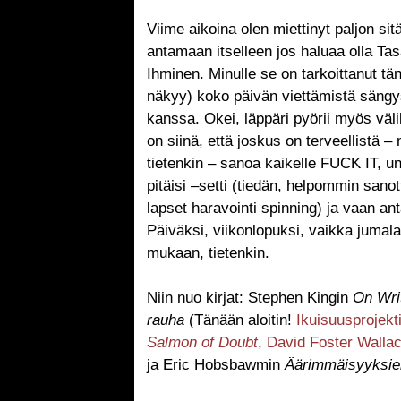
Viime aikoina olen miettinyt paljon sit
antamaan itselleen jos haluaa olla Ta
Ihminen. Minulle se on tarkoittanut t
näkyy) koko päivän viettämistä sängys
kanssa. Okei, läppäri pyörii myös väli
on siinä, että joskus on terveellistä
tietenkin – sanoa kaikelle FUCK IT, uno
pitäisi –setti (tiedän, helpommin sano
lapset haravointi spinning) ja vaan an
Päiväksi, viikonlopuksi, vaikka juma
mukaan, tietenkin.
Niin nuo kirjat: Stephen Kingin
On Wri
rauha
(Tänään aloitin!
Ikuisuusprojekt
Salmon of Doubt
,
David Foster Walla
ja Eric Hobsbawmin
Äärimmäisyyksie