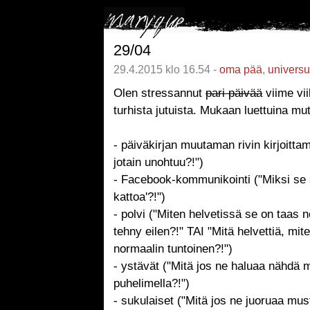
29/04
29.4.2015 klo 16.54 -
oma pää
,
univers
Olen stressannut
pari päivää
viime vi
turhista jutuista. Mukaan luettuina mu
- päiväkirjan muutaman rivin kirjoittam
jotain unohtuu?!")
- Facebook-kommunikointi ("Miksi se s
kattoa'?!")
- polvi ("Miten helvetissä se on taas 
tehny eilen?!" TAI "Mitä helvettiä, mi
normaalin tuntoinen?!")
- ystävät ("Mitä jos ne haluaa nähdä m
puhelimella?!")
- sukulaiset ("Mitä jos ne juoruaa must