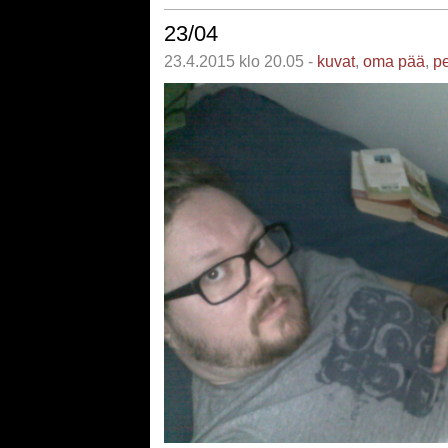
23/04
23.4.2015 klo 20.05 -
kuvat
,
oma pää
,
pe