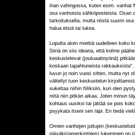
ihan vahingossa, kuten esim. vanhat 
osa vanhoista sähköposteista. Osan ol
tarkoituksella, mutta niistä suurin osa 
halua etsiä tai lukea.
Lopulta aloin miettiä uudelleen koko 
Siinä on siis ideana, että kolme pääh
keskustelevat (jouluaattoyönä) pitkään
koskaan tapahtuneista rakkauksista". 
luvun jo noin vuosi sitten, mutta nyt 
vältellyt tuon keskustelun kirjoittamis
sukeltaa niihin fiiliksiin, kun olen py
niitä niin pitkän aikaa. Joten minun tä
kohtaus uusiksi tai jättää se pois koko
psyykata itseni sen läpi. En tiedä viel
Omien vanhojen juttujen (keskustelui
päiväkirjamerkintöjen) lukeminen on jä