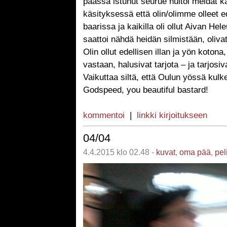
päässä istunut seurue huitoi meidät k
käsityksessä että olin/olimme olleet 
baarissa ja kaikilla oli ollut Aivan Hele
saattoi nähdä heidän silmistään, oliva
Olin ollut edellisen illan ja yön kotona,
vastaan, halusivat tarjota – ja tarjosiv
Vaikuttaa siltä, että Oulun yössä kulk
Godspeed, you beautiful bastard!
kommentoi
|
linkki kirjoitukseen
04/04
4.4.2015 klo 02.48 -
kuvat
,
oma pää
,
pel