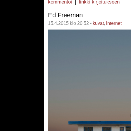
kommentoi
|
linkki kirjoitukseen
Ed Freeman
15.4.2015 klo 20.52 -
kuvat
,
internet