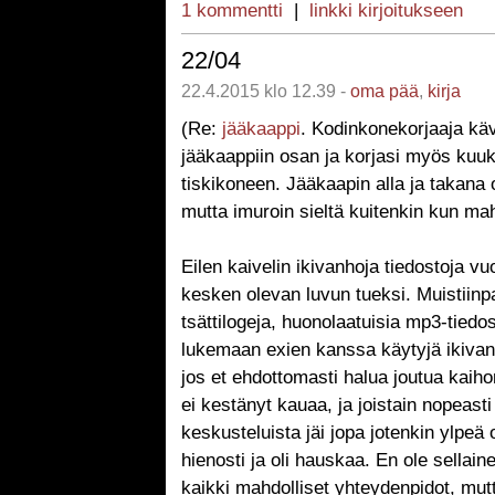
1 kommentti
|
linkki kirjoitukseen
22/04
22.4.2015 klo 12.39 -
oma pää
,
kirja
(Re:
jääkaappi
. Kodinkonekorjaaja kävi
jääkaappiin osan ja korjasi myös kuu
tiskikoneen. Jääkaapin alla ja takana 
mutta imuroin sieltä kuitenkin kun mah
Eilen kaivelin ikivanhoja tiedostoja v
kesken olevan luvun tueksi. Muistiinpa
tsättilogeja, huonolaatuisia mp3-tiedos
lukemaan exien kanssa käytyjä ikivanh
jos et ehdottomasti halua joutua kaih
ei kestänyt kauaa, ja joistain nopeasti 
keskusteluista jäi jopa jotenkin ylpeä
hienosti ja oli hauskaa. En ole sellain
kaikki mahdolliset yhteydenpidot, mut