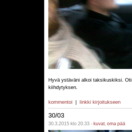
Hyvä ystäväni alkoi taksikuskiksi. Ot
kiihdytyksen.
kommentoi
|
linkki kirjoitukseen
30/03
30.3.2015 klo 20.33 -
kuvat
,
oma pää