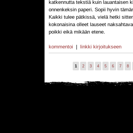
katkennutta tekstiä kuin lauantaisen k
onnenkeksin paperi. Sopii hyvin tämän p
Kaikki tulee pätkissä, vielä hetki sitt
kokonaisina olleet lauseet naksahtavat
poikki eikä mikään etene.
kommentoi
|
linkki kirjoitukseen
1
2
3
4
5
6
7
8