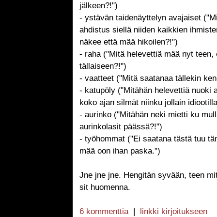
jälkeen?!")
- ystävän taidenäyttelyn avajaiset ("M
ahdistus siellä niiden kaikkien ihmist
näkee että mää hikoilen?!")
- raha ("Mitä helevettiä mää nyt teen,
tällaiseen?!")
- vaatteet ("Mitä saatanaa tällekin ken
- katupöly ("Mitähän helevettiä nuoki 
koko ajan silmät niinku jollain idiootilla
- aurinko ("Mitähän neki mietti ku mull
aurinkolasit päässä?!")
- työhommat ("Ei saatana tästä tuu t
mää oon ihan paska.")
Jne jne jne. Hengitän syvään, teen mit
sit huomenna.
6 kommenttia
|
linkki kirjoitukseen