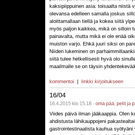
kaksipiippuinen asia: toisaalta niistä vo
olevansa edelleen samalla joskus sill
aloittamallaan tiellä ja kokea siitä ylpe
myös paljon kaikkea, mikä on silloin t
painavalta, mutta mikä ei ole enää oi
muiston varjo. Ehkä juuri siksi on par
Niiden lukeminen on parhaimmillaanki
siitä tulee hetkellisesti hyvä olo sinull
maailmalle se on täysin yhdentekevää
kommentoi
|
linkki kirjoitukseen
16/04
16.4.2015 klo 15.18 -
oma pää
,
pelit ja 
Viides päivä ilman jääkaappia. Olen ko
ahdistusta lähikauppojeni pakastealtai
gastrointestinaalista kauhua syötyän