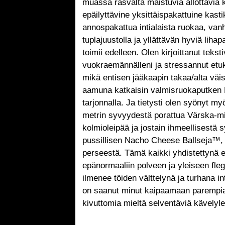
muassa rasvalta maistuvia ällöttäviä 
epäilyttävine yksittäispakattuine kasti
annospakattua intialaista ruokaa, van
tuplajuustolla ja yllättävän hyviä lihap
toimii edelleen. Olen kirjoittanut teksti
vuokraemännälleni ja stressannut etu
mikä entisen jääkaapin takaa/alta väi
aamuna katkaisin valmisruokaputken K
tarjonnalla. Ja tietysti olen syönyt my
metrin syvyydestä porattua Värska-min
kolmioleipää ja jostain ihmeellisestä s
pussillisen Nacho Cheese Ballseja™, j
perseestä. Tämä kaikki yhdistettynä e
epänormaaliin polveen ja yleiseen fle
ilmenee töiden välttelynä ja turhana i
on saanut minut kaipaamaan parempia 
kivuttomia mieltä selventäviä kävelyl