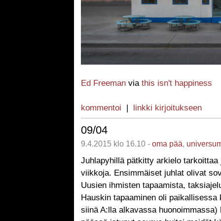
Ed Freeman
via
this isn't happiness
kommentoi
|
linkki kirjoitukseen
09/04
9.4.2015 klo 16.10 -
oma pää
,
universu
Juhlapyhillä pätkitty arkielo tarkoittaa 
viikkoja. Ensimmäiset juhlat olivat sovi
Uusien ihmisten tapaamista, taksiajeluj
Hauskin tapaaminen oli paikallisessa k
siinä A:lla alkavassa huonoimmassa