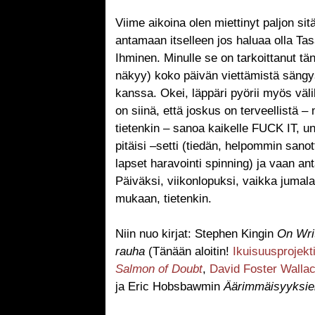
Viime aikoina olen miettinyt paljon sit
antamaan itselleen jos haluaa olla Ta
Ihminen. Minulle se on tarkoittanut t
näkyy) koko päivän viettämistä sängys
kanssa. Okei, läppäri pyörii myös väli
on siinä, että joskus on terveellistä
tietenkin – sanoa kaikelle FUCK IT, uno
pitäisi –setti (tiedän, helpommin sano
lapset haravointi spinning) ja vaan an
Päiväksi, viikonlopuksi, vaikka juma
mukaan, tietenkin.
Niin nuo kirjat: Stephen Kingin
On Wri
rauha
(Tänään aloitin!
Ikuisuusprojekt
Salmon of Doubt
,
David Foster Walla
ja Eric Hobsbawmin
Äärimmäisyyksie