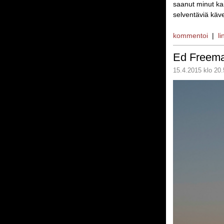
saanut minut ka
selventäviä käve
kommentoi
|
li
Ed Freem
15.4.2015 klo 20.