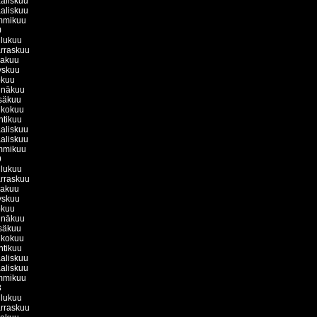
aliskuu
aliskuu
mmikuu
0
ulukuu
rraskuu
kakuu
yskuu
okuu
inäkuu
säkuu
ukokuu
htikuu
aliskuu
aliskuu
mmikuu
9
ulukuu
rraskuu
kakuu
yskuu
okuu
inäkuu
säkuu
ukokuu
htikuu
aliskuu
aliskuu
mmikuu
8
ulukuu
rraskuu