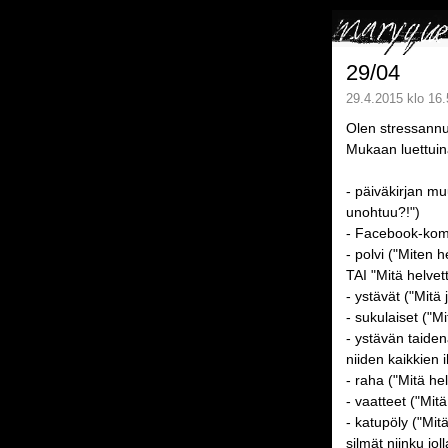
29/04
29.4.2015 klo 16.
Olen stressann
Mukaan luettuin
- päiväkirjan mu
unohtuu?!")
- Facebook-kommu
- polvi ("Miten 
TAI "Mitä helvet
- ystävät ("Mitä
- sukulaiset ("M
- ystävän taiden
niiden kaikkien 
- raha ("Mitä he
- vaatteet ("Mit
- katupöly ("Mit
silmät niinku joll