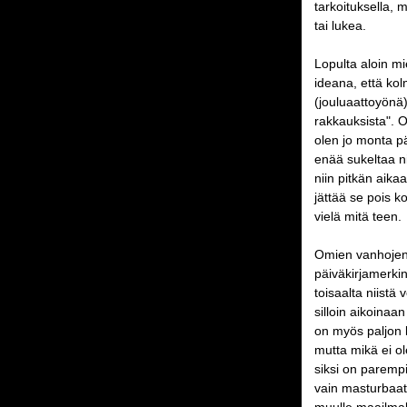
tarkoituksella, m
tai lukea.
Lopulta aloin mi
ideana, että ko
(jouluaattoyönä)
rakkauksista". O
olen jo monta pä
enää sukeltaa nii
niin pitkän aika
jättää se pois k
vielä mitä teen.
Omien vanhojen 
päiväkirjamerkin
toisaalta niistä
silloin aikoinaan
on myös paljon k
mutta mikä ei o
siksi on paremp
vain masturbaatio