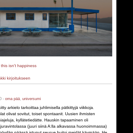
a
this isn't happiness
nkki kirjoitukseen
0 -
oma pää
,
universumi
tty arkielo tarkoittaa juhlimisella pätkittyjä viikkoja.
at olivat sovitut, toiset spontaanit. Uusien ihmisten
iajeluja, kyllätetiedätte. Hauskin tapaaminen oli
tjuravintolassa (juuri siinä A:lla alkavassa huonoimmassa)
öydän päässä istunut seurue huitoi meidät käymään. He