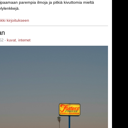
ipaamaan parempia ilmoja ja pitkiä kivuttomia mieltä
lylenkkejä.
nkki kirjoitukseen
an
52 -
kuvat
,
internet