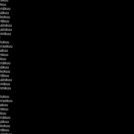
yskuu
okuu
inäkuu
säkuu
ukokuu
htikuu
aliskuu
aliskuu
mmikuu
2
ulukuu
rraskuu
kakuu
yskuu
okuu
inäkuu
säkuu
ukokuu
htikuu
aliskuu
lmikuu
mmikuu
1
ulukuu
rraskuu
kakuu
yskuu
okuu
inäkuu
säkuu
ukokuu
htikuu