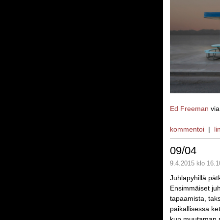
Ed Freeman
vi
kommentoi
|
li
09/04
9.4.2015 klo 16.1
Juhlapyhillä pätki
Ensimmäiset juhl
tapaamista, taks
paikallisessa ke
kun muutaman p