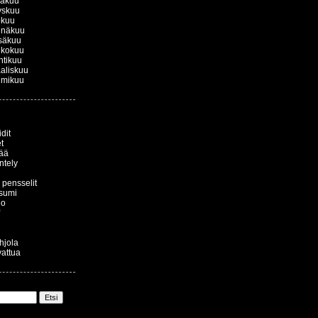
kakuu
yskuu
okuu
inäkuu
säkuu
ukokuu
htikuu
aliskuu
lmikuu
dit
t
ää
ntely
a pensselit
sumi
io
ohjola
vattua