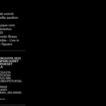
ät voinnit
silla aavikon
yque.com
 avautuu
03
notic Brass
ble - Live in
s Square
OKUUSTA 2015
NPÄIN UUDET
OITUKSET
LÄ
 OSASTA
ITUKSIA
TUU MM.
UBEUPOTUKSIA.
nkkejä
aisiin
uksiin, alla arkisto.
ue.com