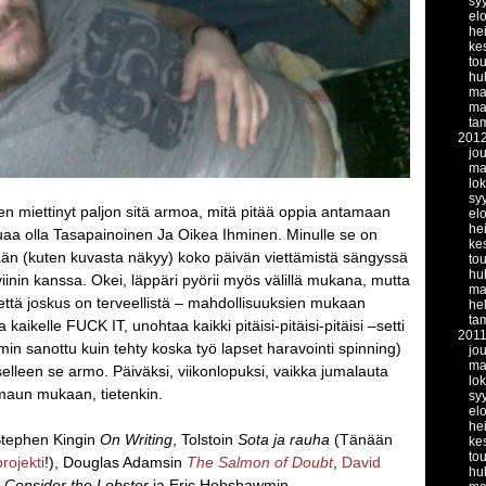
sy
el
he
ke
to
hu
ma
ma
ta
201
jo
ma
lo
sy
en miettinyt paljon sitä armoa, mitä pitää oppia antamaan
el
he
luaa olla Tasapainoinen Ja Oikea Ihminen. Minulle se on
ke
nään (kuten kuvasta näkyy) koko päivän viettämistä sängyssä
to
hu
oviinin kanssa. Okei, läppäri pyörii myös välillä mukana, mutta
ma
, että joskus on terveellistä – mahdollisuuksien mukaan
he
ta
 kaikelle FUCK IT, unohtaa kaikki pitäisi-pitäisi-pitäisi –setti
201
in sanottu kuin tehty koska työ lapset haravointi spinning)
jo
ma
selleen se armo. Päiväksi, viikonlopuksi, vaikka jumalauta
lo
maun mukaan, tietenkin.
sy
el
he
 Stephen Kingin
On Writing
, Tolstoin
Sota ja rauha
(Tänään
ke
to
rojekti
!), Douglas Adamsin
The Salmon of Doubt
,
David
hu
Consider the Lobster
ja Eric Hobsbawmin