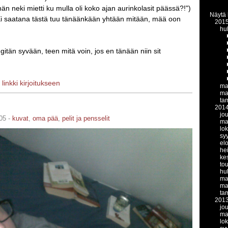
hän neki mietti ku mulla oli koko ajan aurinkolasit päässä?!")
Näytä 
i saatana tästä tuu tänäänkään yhtään mitään, mää oon
201
hu
gitän syvään, teen mitä voin, jos en tänään niin sit
|
linkki kirjoitukseen
ma
ma
ta
201
jo
05 -
kuvat
,
oma pää
,
pelit ja pensselit
ma
lo
sy
el
he
ke
to
hu
ma
ma
ta
201
jo
ma
lo