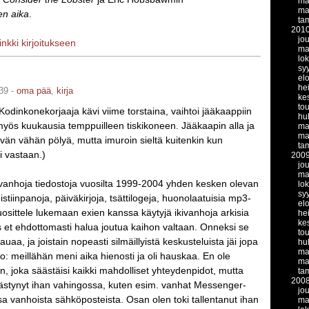
ma
ma
en aika
.
ta
201
jo
linkki kirjoitukseen
ma
lo
sy
el
he
39 -
oma pää
,
kirja
ke
to
 Kodinkonekorjaaja kävi viime torstaina, vaihtoi jääkaappiin
hu
myös kuukausia temppuilleen tiskikoneen. Jääkaapin alla ja
ma
ma
tävän vähän pölyä, mutta imuroin sieltä kuitenkin kun
ta
i vastaan.)
200
jo
ma
kivanhoja tiedostoja vuosilta 1999-2004 yhden kesken olevan
lo
sy
istiinpanoja, päiväkirjoja, tsättilogeja, huonolaatuisia mp3-
el
uosittele lukemaan exien kanssa käytyjä ikivanhoja arkisia
he
ke
s et ehdottomasti halua joutua kaihon valtaan. Onneksi se
to
auaa, ja joistain nopeasti silmäillyistä keskusteluista jäi jopa
hu
ma
lo: meillähän meni aika hienosti ja oli hauskaa. En ole
ma
n, joka säästäisi kaikki mahdolliset yhteydenpidot, mutta
ta
200
äästynyt ihan vahingossa, kuten esim. vanhat Messenger-
jo
sa vanhoista sähköposteista. Osan olen toki tallentanut ihan
ma