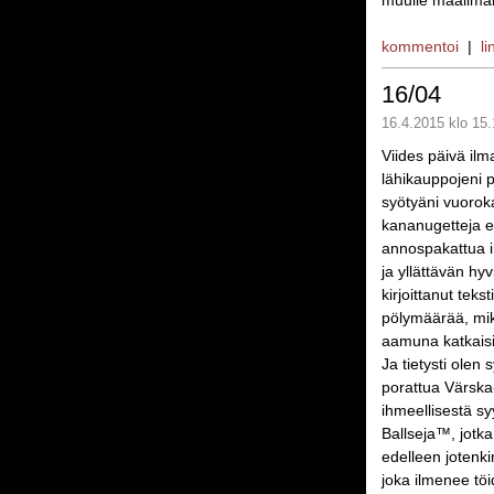
muulle maailmal
kommentoi
|
li
16/04
16.4.2015 klo 15.
Viides päivä ilm
lähikauppojeni p
syötyäni vuorok
kananugetteja ep
annospakattua in
ja yllättävän hyv
kirjoittanut tek
pölymäärää, mik
aamuna katkaisi
Ja tietysti olen
porattua Värska-
ihmeellisestä sy
Ballseja™, jotka
edelleen jotenk
joka ilmenee töi