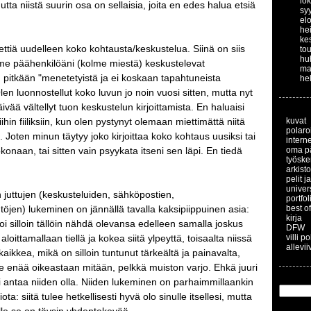
lo
utta niistä suurin osa on sellaisia, joita en edes halua etsiä
sy
el
he
ke
ettiä uudelleen koko kohtausta/keskustelua. Siinä on siis
to
hu
lme päähenkilöäni (kolme miestä) keskustelevat
ma
 pitkään "menetetyistä ja ei koskaan tapahtuneista
he
len luonnostellut koko luvun jo noin vuosi sitten, mutta nyt
ivää vältellyt tuon keskustelun kirjoittamista. En haluaisi
hin fiiliksiin, kun olen pystynyt olemaan miettimättä niitä
kuvat
polaroi
a. Joten minun täytyy joko kirjoittaa koko kohtaus uusiksi tai
interne
okonaan, tai sitten vain psyykata itseni sen läpi. En tiedä
oma p
työske
arkisto
pelit j
univer
juttujen (keskusteluiden, sähköpostien,
portfol
töjen) lukeminen on jännällä tavalla kaksipiippuinen asia:
best of
kirja
 voi silloin tällöin nähdä olevansa edelleen samalla joskus
DFW
 aloittamallaan tiellä ja kokea siitä ylpeyttä, toisaalta niissä
villi p
allevii
aikkea, mikä on silloin tuntunut tärkeältä ja painavalta,
le enää oikeastaan mitään, pelkkä muiston varjo. Ehkä juuri
i antaa niiden olla. Niiden lukeminen on parhaimmillaankin
ta: siitä tulee hetkellisesti hyvä olo sinulle itsellesi, mutta