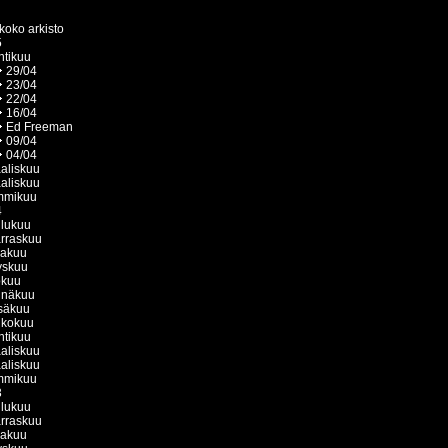
koko arkisto
5
htikuu
29/04
23/04
22/04
16/04
Ed Freeman
09/04
04/04
aliskuu
aliskuu
mmikuu
4
ulukuu
rraskuu
kakuu
yskuu
okuu
inäkuu
säkuu
ukokuu
htikuu
aliskuu
aliskuu
mmikuu
3
ulukuu
rraskuu
kakuu