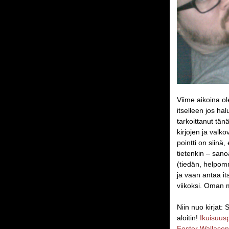
Viime aikoina ol
itselleen jos ha
tarkoittanut tä
kirjojen ja valk
pointti on siinä
tietenkin – sanoa
(tiedän, helpomm
ja vaan antaa it
viikoksi. Oman 
Niin nuo kirjat:
aloitin!
Ikuisuusp
Foster Wallacen