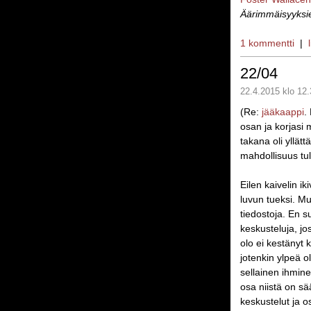
Äärimmäisyyksi
1 kommentti
|
22/04
22.4.2015 klo 12.
(Re:
jääkaappi
.
osan ja korjasi 
takana oli yllät
mahdollisuus tul
Eilen kaivelin i
luvun tueksi. Mu
tiedostoja. En s
keskusteluja, jo
olo ei kestänyt k
jotenkin ylpeä o
sellainen ihmine
osa niistä on s
keskustelut ja o