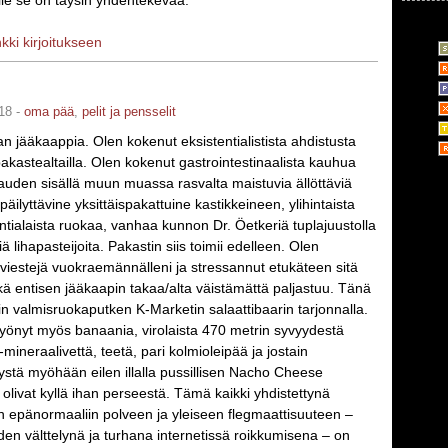
le se on täysin yhdentekevää.
nkki kirjoitukseen
18 -
oma pää
,
pelit ja pensselit
an jääkaappia. Olen kokenut eksistentialistista ahdistusta
akastealtailla. Olen kokenut gastrointestinaalista kauhua
auden sisällä muun muassa rasvalta maistuvia ällöttäviä
äilyttävine yksittäispakattuine kastikkeineen, ylihintaista
tialaista ruokaa, vanhaa kunnon Dr. Öetkeriä tuplajuustolla
iä lihapasteijoita. Pakastin siis toimii edelleen. Olen
stiviestejä vuokraemännälleni ja stressannut etukäteen sitä
ä entisen jääkaapin takaa/alta väistämättä paljastuu. Tänä
n valmisruokaputken K-Marketin salaattibaarin tarjonnalla.
 syönyt myös banaania, virolaista 470 metrin syvyydestä
mineraalivettä, teetä, pari kolmioleipää ja jostain
ystä myöhään eilen illalla pussillisen Nacho Cheese
 olivat kyllä ihan perseestä. Tämä kaikki yhdistettynä
in epänormaaliin polveen ja yleiseen flegmaattisuuteen –
den välttelynä ja turhana internetissä roikkumisena – on