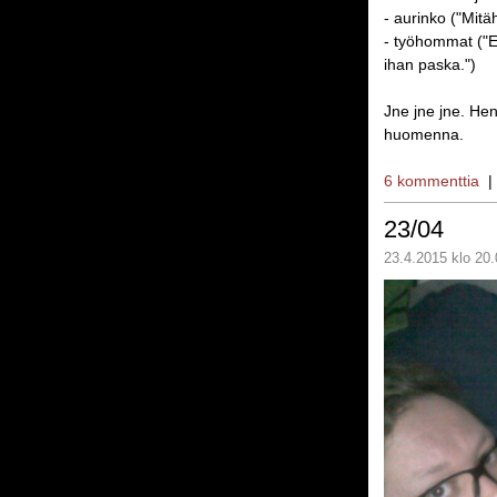
- aurinko ("Mitä
- työhommat ("E
ihan paska.")
Jne jne jne. Hen
huomenna.
6 kommenttia
23/04
23.4.2015 klo 20.