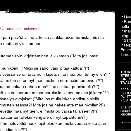
Hyv
Bus
halki
54 -
oma pää
,
universumi
mar
blogi
ut
pari päivää
viime viikosta saakka aivan turhista jutuista.
31/
a mutta ei yksinomaan:
Hyp
Ensem
Time
utaman rivin kirjoittaminen jälkikäteen ("Mitä jos jotain
nikointi ("Miksi se sanoi vain 'pitää kattoa'?!")
TOUK
helvetissä se on taas noin kipeä, mitä mää oon tehny eilen?!"
ETEE
KIRJ
tiä, miten se on nyt taas melkein normaalin tuntoinen?!")
TÄÄL
 jos ne haluaa nähdä mua?! Tai soittaa, puhelimella?!")
2025:
itä jos ne juoruaa musta porukalla sit sen baletin jälkeen?!")
KIRJO
PUUT
äyttelyn avajaiset ("Mitä jos mulla iskee ahdistus siellä
YOUT
ihmisten seassa?! Mitä jos ne näkee että mää hikoilen?!")
Yllä li
levettiä mää nyt teen, ei mulla oo varaa tällaiseen?!")
satunn
kirjoit
ä saatanaa tällekin kengälle on nyt tapahtunu?!")
ähän helevettiä nuoki ajattelee kun mulla vuotaa koko ajan
maryq
ain idiootilla?!")