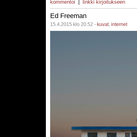
kommentoi
|
linkki kirjoitukseen
Ed Freeman
15.4.2015 klo 20.52 -
kuvat
,
internet