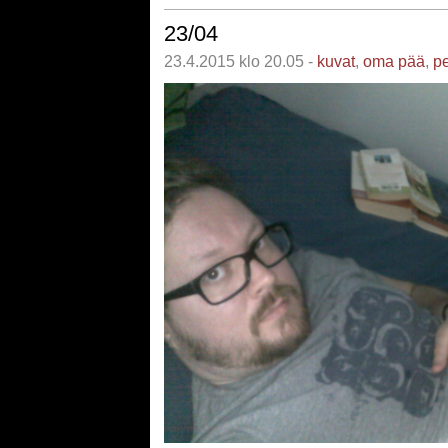
23/04
23.4.2015 klo 20.05 -
kuvat
,
oma pää
,
pe