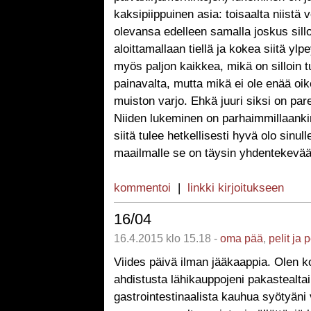
kaksipiippuinen asia: toisaalta niistä vo
olevansa edelleen samalla joskus sill
aloittamallaan tiellä ja kokea siitä ylpe
myös paljon kaikkea, mikä on silloin t
painavalta, mutta mikä ei ole enää oi
muiston varjo. Ehkä juuri siksi on par
Niiden lukeminen on parhaimmillaanki
siitä tulee hetkellisesti hyvä olo sinull
maailmalle se on täysin yhdentekevää
kommentoi
|
linkki kirjoitukseen
16/04
16.4.2015 klo 15.18 -
oma pää
,
pelit ja 
Viides päivä ilman jääkaappia. Olen ko
ahdistusta lähikauppojeni pakastealtai
gastrointestinaalista kauhua syötyän