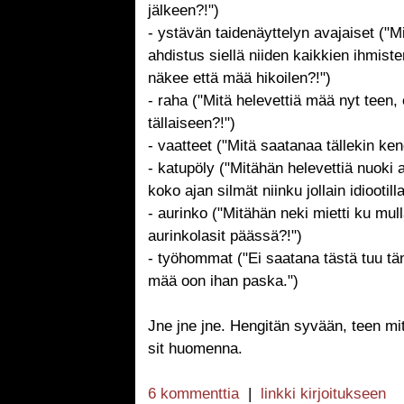
jälkeen?!")
- ystävän taidenäyttelyn avajaiset ("M
ahdistus siellä niiden kaikkien ihmist
näkee että mää hikoilen?!")
- raha ("Mitä helevettiä mää nyt teen,
tällaiseen?!")
- vaatteet ("Mitä saatanaa tällekin ken
- katupöly ("Mitähän helevettiä nuoki 
koko ajan silmät niinku jollain idiootilla
- aurinko ("Mitähän neki mietti ku mull
aurinkolasit päässä?!")
- työhommat ("Ei saatana tästä tuu t
mää oon ihan paska.")
Jne jne jne. Hengitän syvään, teen mit
sit huomenna.
6 kommenttia
|
linkki kirjoitukseen