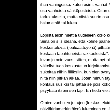
ihan vahingossa, kuten esim. vanhat 
osa vanhoista sähköposteista. Osan ol
tarkoituksella, mutta niistä suurin osa 
halua etsiä tai lukea.
Lopulta aloin miettiä uudelleen koko 
Siinä on siis ideana, että kolme pääh
keskustelevat (jouluaattoyönä) pitkään
koskaan tapahtuneista rakkauksista". 
luvun jo noin vuosi sitten, mutta nyt 
vältellyt tuon keskustelun kirjoittamis
sukeltaa niihin fiiliksiin, kun olen py
niitä niin pitkän aikaa. Joten minun tä
kohtaus uusiksi tai jättää se pois koko
psyykata itseni sen läpi. En tiedä viel
Omien vanhojen juttujen (keskustelui
päiväkirjamerkintöjen) lukeminen on jä