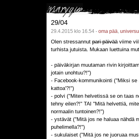
29/04
29.4.2015 klo 16.54 -
oma pää
,
univers
Olen stressannut
pari päivää
viime vi
turhista jutuista. Mukaan luettuina mu
- päiväkirjan muutaman rivin kirjoittam
jotain unohtuu?!")
- Facebook-kommunikointi ("Miksi se s
kattoa'?!")
- polvi ("Miten helvetissä se on taas 
tehny eilen?!" TAI "Mitä helvettiä, mi
normaalin tuntoinen?!")
- ystävät ("Mitä jos ne haluaa nähdä m
puhelimella?!")
- sukulaiset ("Mitä jos ne juoruaa must