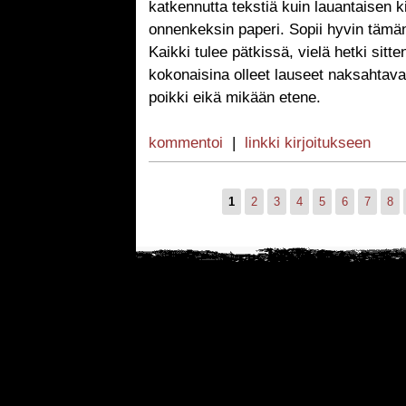
katkennutta tekstiä kuin lauantaisen k
onnenkeksin paperi. Sopii hyvin tämän p
Kaikki tulee pätkissä, vielä hetki sitt
kokonaisina olleet lauseet naksahtavat
poikki eikä mikään etene.
kommentoi
|
linkki kirjoitukseen
1
2
3
4
5
6
7
8