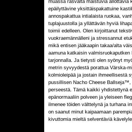
muassa rasvalta maistuvia ällöttäviä 
epäilyttävine yksittäispakattuine kasti
annospakattua intialaista ruokaa, van
tuplajuustolla ja yllättävän hyviä lihap
toimii edelleen. Olen kirjoittanut teksti
vuokraemännälleni ja stressannut etu
mikä entisen jääkaapin takaa/alta väi
aamuna katkaisin valmisruokaputken K
tarjonnalla. Ja tietysti olen syönyt my
metrin syvyydestä porattua Värska-min
kolmioleipää ja jostain ihmeellisestä s
pussillisen Nacho Cheese Ballseja™, j
perseestä. Tämä kaikki yhdistettynä e
epänormaaliin polveen ja yleiseen fle
ilmenee töiden välttelynä ja turhana i
on saanut minut kaipaamaan parempia 
kivuttomia mieltä selventäviä kävelyl