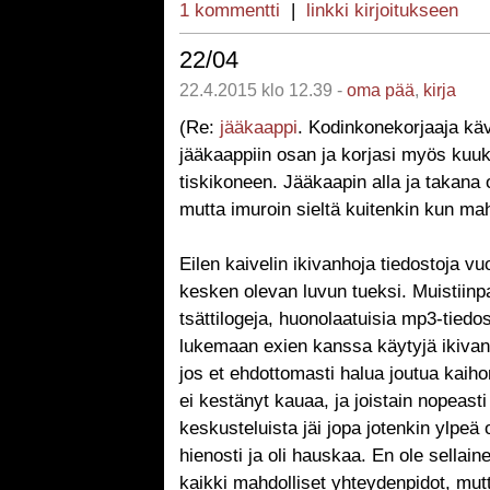
1 kommentti
|
linkki kirjoitukseen
22/04
22.4.2015 klo 12.39 -
oma pää
,
kirja
(Re:
jääkaappi
. Kodinkonekorjaaja kävi
jääkaappiin osan ja korjasi myös kuu
tiskikoneen. Jääkaapin alla ja takana 
mutta imuroin sieltä kuitenkin kun mah
Eilen kaivelin ikivanhoja tiedostoja v
kesken olevan luvun tueksi. Muistiinpa
tsättilogeja, huonolaatuisia mp3-tiedos
lukemaan exien kanssa käytyjä ikivanh
jos et ehdottomasti halua joutua kaih
ei kestänyt kauaa, ja joistain nopeasti 
keskusteluista jäi jopa jotenkin ylpeä
hienosti ja oli hauskaa. En ole sellain
kaikki mahdolliset yhteydenpidot, mut