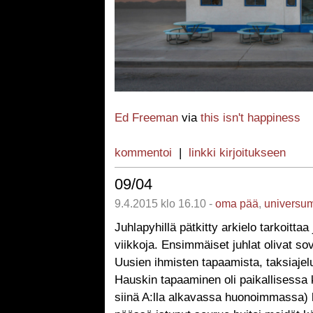
Ed Freeman
via
this isn't happiness
kommentoi
|
linkki kirjoitukseen
09/04
9.4.2015 klo 16.10 -
oma pää
,
universu
Juhlapyhillä pätkitty arkielo tarkoittaa 
viikkoja. Ensimmäiset juhlat olivat sovi
Uusien ihmisten tapaamista, taksiajeluj
Hauskin tapaaminen oli paikallisessa k
siinä A:lla alkavassa huonoimmassa