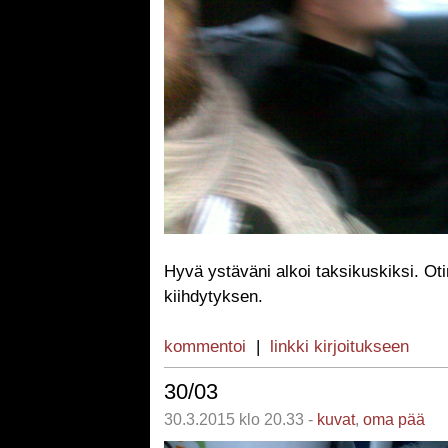
Hyvä ystäväni alkoi taksikuskiksi. Ot
kiihdytyksen.
kommentoi
|
linkki kirjoitukseen
30/03
30.3.2015 klo 20.33 -
kuvat
,
oma pää