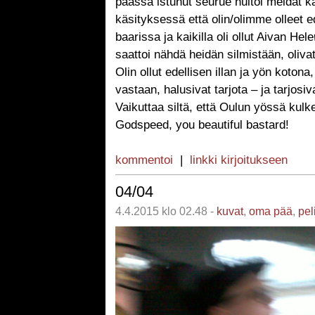
päässä istunut seurue huitoi meidät k
käsityksessä että olin/olimme olleet 
baarissa ja kaikilla oli ollut Aivan Hele
saattoi nähdä heidän silmistään, oliva
Olin ollut edellisen illan ja yön kotona,
vastaan, halusivat tarjota – ja tarjosiv
Vaikuttaa siltä, että Oulun yössä kulk
Godspeed, you beautiful bastard!
kommentoi
|
linkki kirjoitukseen
04/04
4.4.2015 klo 02.48 -
kuvat
,
oma pää
,
pel