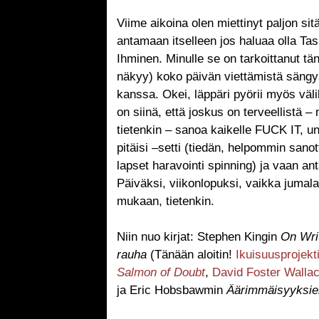
Viime aikoina olen miettinyt paljon sit
antamaan itselleen jos haluaa olla Ta
Ihminen. Minulle se on tarkoittanut t
näkyy) koko päivän viettämistä sängys
kanssa. Okei, läppäri pyörii myös väli
on siinä, että joskus on terveellistä
tietenkin – sanoa kaikelle FUCK IT, uno
pitäisi –setti (tiedän, helpommin sano
lapset haravointi spinning) ja vaan an
Päiväksi, viikonlopuksi, vaikka juma
mukaan, tietenkin.
Niin nuo kirjat: Stephen Kingin
On Wri
rauha
(Tänään aloitin!
Ikuisuusprojekt
Salmon of Doubt
,
David Foster Walla
ja Eric Hobsbawmin
Äärimmäisyyksie