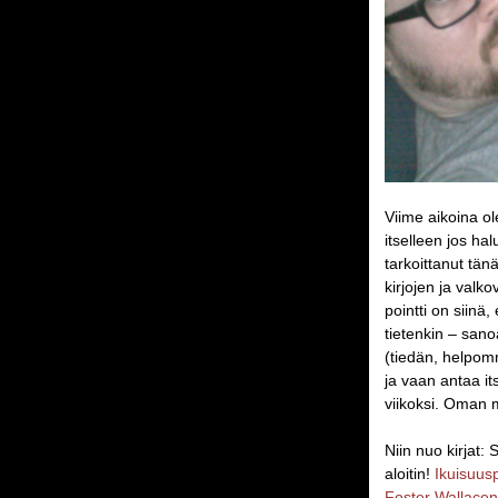
Viime aikoina ol
itselleen jos ha
tarkoittanut tä
kirjojen ja valk
pointti on siinä
tietenkin – sanoa
(tiedän, helpomm
ja vaan antaa it
viikoksi. Oman 
Niin nuo kirjat:
aloitin!
Ikuisuusp
Foster Wallacen