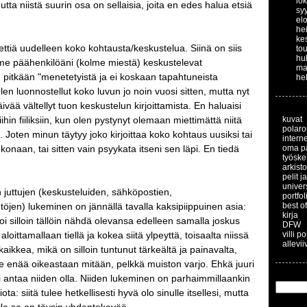
lo
utta niistä suurin osa on sellaisia, joita en edes halua etsiä
sy
el
he
ke
ettiä uudelleen koko kohtausta/keskustelua. Siinä on siis
to
hu
lme päähenkilöäni (kolme miestä) keskustelevat
ma
 pitkään "menetetyistä ja ei koskaan tapahtuneista
he
len luonnostellut koko luvun jo noin vuosi sitten, mutta nyt
ivää vältellyt tuon keskustelun kirjoittamista. En haluaisi
hin fiiliksiin, kun olen pystynyt olemaan miettimättä niitä
kuvat
polaroi
a. Joten minun täytyy joko kirjoittaa koko kohtaus uusiksi tai
interne
okonaan, tai sitten vain psyykata itseni sen läpi. En tiedä
oma p
työske
arkisto
pelit j
univer
juttujen (keskusteluiden, sähköpostien,
portfol
töjen) lukeminen on jännällä tavalla kaksipiippuinen asia:
best of
kirja
 voi silloin tällöin nähdä olevansa edelleen samalla joskus
DFW
 aloittamallaan tiellä ja kokea siitä ylpeyttä, toisaalta niissä
villi p
allevii
aikkea, mikä on silloin tuntunut tärkeältä ja painavalta,
le enää oikeastaan mitään, pelkkä muiston varjo. Ehkä juuri
i antaa niiden olla. Niiden lukeminen on parhaimmillaankin
ta: siitä tulee hetkellisesti hyvä olo sinulle itsellesi, mutta