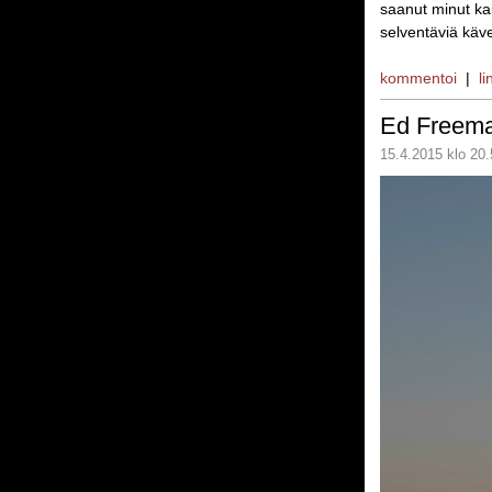
saanut minut ka
selventäviä käve
kommentoi
|
li
Ed Freem
15.4.2015 klo 20.