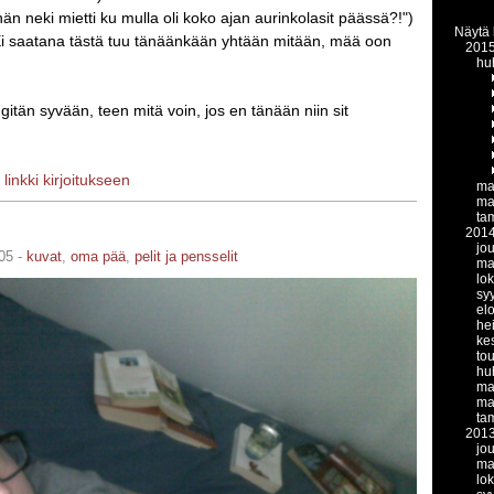
hän neki mietti ku mulla oli koko ajan aurinkolasit päässä?!")
Näytä 
i saatana tästä tuu tänäänkään yhtään mitään, mää oon
201
hu
gitän syvään, teen mitä voin, jos en tänään niin sit
|
linkki kirjoitukseen
ma
ma
ta
201
jo
05 -
kuvat
,
oma pää
,
pelit ja pensselit
ma
lo
sy
el
he
ke
to
hu
ma
ma
ta
201
jo
ma
lo