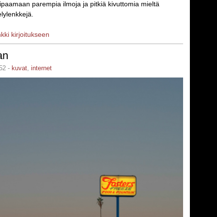
ipaamaan parempia ilmoja ja pitkiä kivuttomia mieltä
lylenkkejä.
nkki kirjoitukseen
an
52 -
kuvat
,
internet