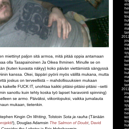
sy
el
he
ke
to
hu
ma
ma
ta
201
jo
ma
lo
sy
en miettinyt paljon sitä armoa, mitä pitää oppia antamaan
el
he
luaa olla Tasapainoinen Ja Oikea Ihminen. Minulle se on
ke
nään (kuten kuvasta näkyy) koko päivän viettämistä sängyssä
to
hu
oviinin kanssa. Okei, läppäri pyörii myös välillä mukana, mutta
ma
, että joskus on terveellistä – mahdollisuuksien mukaan
he
ta
 kaikelle FUCK IT, unohtaa kaikki pitäisi-pitäisi-pitäisi –setti
201
in sanottu kuin tehty koska työ lapset haravointi spinning)
jo
ma
selleen se armo. Päiväksi, viikonlopuksi, vaikka jumalauta
lo
maun mukaan, tietenkin.
sy
el
he
 Stephen Kingin
On Writing
, Tolstoin
Sota ja rauha
(Tänään
ke
to
rojekti
!), Douglas Adamsin
The Salmon of Doubt
,
David
hu
Consider the Lobster
ja Eric Hobsbawmin