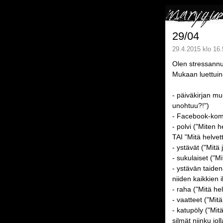
29/04
29.4.2015 klo 16.
Olen stressann
Mukaan luettuin
- päiväkirjan mu
unohtuu?!")
- Facebook-kommu
- polvi ("Miten 
TAI "Mitä helvet
- ystävät ("Mitä
- sukulaiset ("M
- ystävän taiden
niiden kaikkien 
- raha ("Mitä he
- vaatteet ("Mit
- katupöly ("Mit
silmät niinku joll