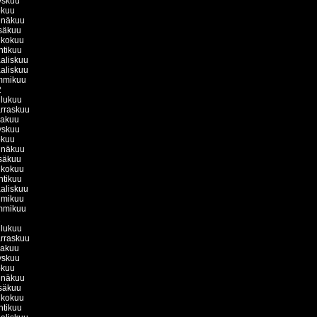
yskuu
okuu
inäkuu
säkuu
ukokuu
htikuu
aliskuu
aliskuu
mmikuu
2
ulukuu
rraskuu
kakuu
yskuu
okuu
inäkuu
säkuu
ukokuu
htikuu
aliskuu
lmikuu
mmikuu
1
ulukuu
rraskuu
kakuu
yskuu
okuu
inäkuu
säkuu
ukokuu
htikuu