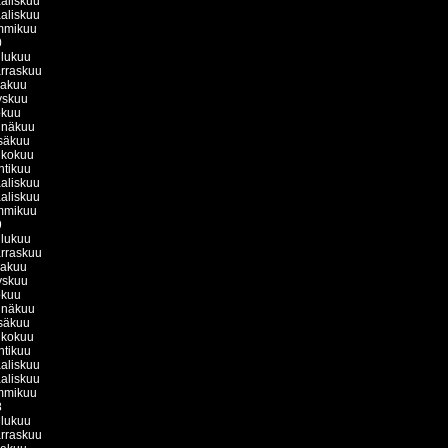
aliskuu
aliskuu
mmikuu
0
ulukuu
rraskuu
kakuu
yskuu
okuu
inäkuu
säkuu
ukokuu
htikuu
aliskuu
aliskuu
mmikuu
9
ulukuu
rraskuu
kakuu
yskuu
okuu
inäkuu
säkuu
ukokuu
htikuu
aliskuu
aliskuu
mmikuu
8
ulukuu
rraskuu