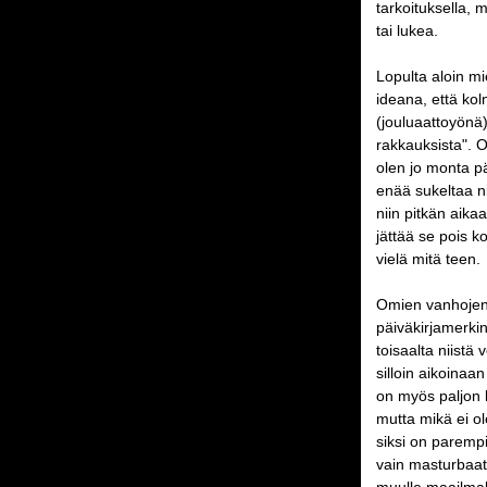
tarkoituksella, m
tai lukea.
Lopulta aloin mi
ideana, että ko
(jouluaattoyönä)
rakkauksista". O
olen jo monta pä
enää sukeltaa nii
niin pitkän aika
jättää se pois k
vielä mitä teen.
Omien vanhojen 
päiväkirjamerkin
toisaalta niistä
silloin aikoinaan
on myös paljon k
mutta mikä ei o
siksi on paremp
vain masturbaatio