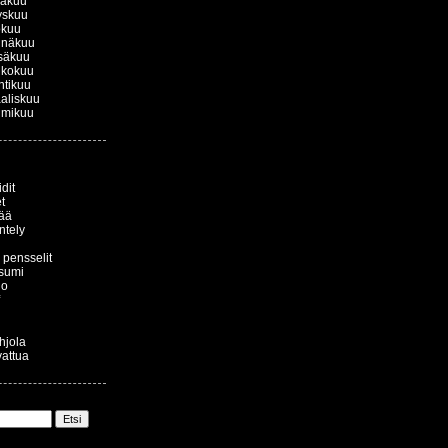
kakuu
yskuu
okuu
inäkuu
säkuu
ukokuu
htikuu
aliskuu
lmikuu
dit
t
ää
ntely
a pensselit
sumi
io
ohjola
vattua