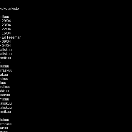
koko arkisto
5
htikuu
29/04
23/04
22/04
16/04
Ed Freeman
09/04
04/04
aliskuu
aliskuu
mmikuu
4
ulukuu
rraskuu
kakuu
yskuu
okuu
inäkuu
säkuu
ukokuu
htikuu
aliskuu
aliskuu
mmikuu
3
ulukuu
rraskuu
kakuu