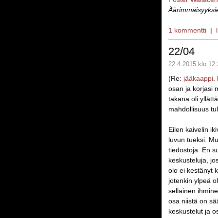
Äärimmäisyyksi
1 kommentti
|
22/04
22.4.2015 klo 12.
(Re:
jääkaappi
.
osan ja korjasi 
takana oli yllät
mahdollisuus tul
Eilen kaivelin i
luvun tueksi. Mu
tiedostoja. En s
keskusteluja, jo
olo ei kestänyt k
jotenkin ylpeä o
sellainen ihmine
osa niistä on s
keskustelut ja o