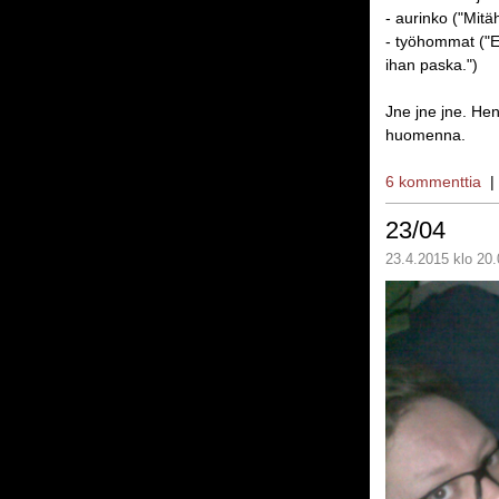
- aurinko ("Mitä
- työhommat ("E
ihan paska.")
Jne jne jne. Hen
huomenna.
6 kommenttia
23/04
23.4.2015 klo 20.