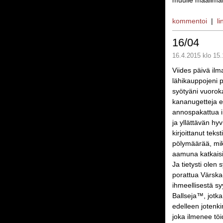
muulle maailmal
kommentoi
|
li
16/04
16.4.2015 klo 15.
Viides päivä ilm
lähikauppojeni p
syötyäni vuorok
kananugetteja ep
annospakattua in
ja yllättävän hyv
kirjoittanut tek
pölymäärää, mik
aamuna katkaisi
Ja tietysti olen
porattua Värska-
ihmeellisestä sy
Ballseja™, jotka
edelleen jotenk
joka ilmenee töi