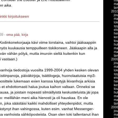
ma
ma
en aika
.
ta
201
jo
linkki kirjoitukseen
ma
lo
sy
el
he
39 -
oma pää
,
kirja
ke
to
 Kodinkonekorjaaja kävi viime torstaina, vaihtoi jääkaappiin
hu
myös kuukausia temppuilleen tiskikoneen. Jääkaapin alla ja
ma
ma
tävän vähän pölyä, mutta imuroin sieltä kuitenkin kun
ta
i vastaan.)
200
jo
ma
kivanhoja tiedostoja vuosilta 1999-2004 yhden kesken olevan
lo
sy
istiinpanoja, päiväkirjoja, tsättilogeja, huonolaatuisia mp3-
el
uosittele lukemaan exien kanssa käytyjä ikivanhoja arkisia
he
ke
s et ehdottomasti halua joutua kaihon valtaan. Onneksi se
to
auaa, ja joistain nopeasti silmäillyistä keskusteluista jäi jopa
hu
ma
lo: meillähän meni aika hienosti ja oli hauskaa. En ole
ma
n, joka säästäisi kaikki mahdolliset yhteydenpidot, mutta
ta
200
äästynyt ihan vahingossa, kuten esim. vanhat Messenger-
jo
sa vanhoista sähköposteista. Osan olen toki tallentanut ihan
ma