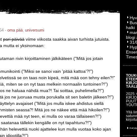
Hyv
Bus
halki
54 -
oma pää
,
universumi
mar
blogi
ut
pari päivää
viime viikosta saakka aivan turhista jutuista.
31/
a mutta ei yksinomaan:
Hyp
Ensem
Time
utaman rivin kirjoittaminen jälkikäteen ("Mitä jos jotain
nikointi ("Miksi se sanoi vain 'pitää kattoa'?!")
TOUK
helvetissä se on taas noin kipeä, mitä mää oon tehny eilen?!"
ETEE
KIRJ
tiä, miten se on nyt taas melkein normaalin tuntoinen?!")
TÄÄL
 jos ne haluaa nähdä mua?! Tai soittaa, puhelimella?!")
2025:
itä jos ne juoruaa musta porukalla sit sen baletin jälkeen?!")
KIRJO
PUUT
äyttelyn avajaiset ("Mitä jos mulla iskee ahdistus siellä
YOUT
ihmisten seassa?! Mitä jos ne näkee että mää hikoilen?!")
Yllä li
levettiä mää nyt teen, ei mulla oo varaa tällaiseen?!")
satunn
kirjoit
ä saatanaa tällekin kengälle on nyt tapahtunu?!")
ähän helevettiä nuoki ajattelee kun mulla vuotaa koko ajan
maryq
ain idiootilla?!")