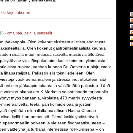
le se on täysin yhdentekevää.
nkki kirjoitukseen
18 -
oma pää
,
pelit ja pensselit
an jääkaappia. Olen kokenut eksistentialistista ahdistusta
akastealtailla. Olen kokenut gastrointestinaalista kauhua
auden sisällä muun muassa rasvalta maistuvia ällöttäviä
äilyttävine yksittäispakattuine kastikkeineen, ylihintaista
tialaista ruokaa, vanhaa kunnon Dr. Öetkeriä tuplajuustolla
iä lihapasteijoita. Pakastin siis toimii edelleen. Olen
stiviestejä vuokraemännälleni ja stressannut etukäteen sitä
ä entisen jääkaapin takaa/alta väistämättä paljastuu. Tänä
n valmisruokaputken K-Marketin salaattibaarin tarjonnalla.
 syönyt myös banaania, virolaista 470 metrin syvyydestä
mineraalivettä, teetä, pari kolmioleipää ja jostain
ystä myöhään eilen illalla pussillisen Nacho Cheese
 olivat kyllä ihan perseestä. Tämä kaikki yhdistettynä
in epänormaaliin polveen ja yleiseen flegmaattisuuteen –
den välttelynä ja turhana internetissä roikkumisena – on