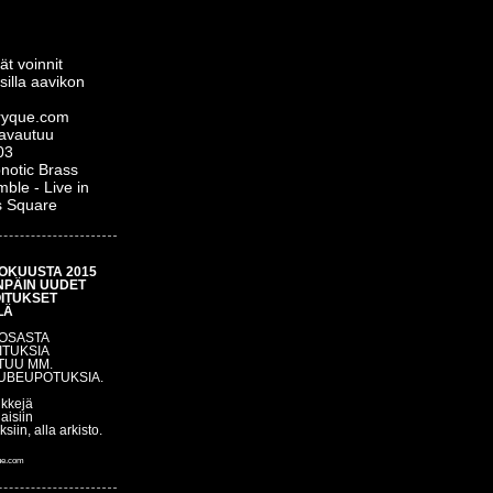
ät voinnit
silla aavikon
yque.com
 avautuu
03
notic Brass
ble - Live in
s Square
OKUUSTA 2015
NPÄIN UUDET
OITUKSET
LÄ
 OSASTA
ITUKSIA
TUU MM.
UBEUPOTUKSIA.
nkkejä
aisiin
uksiin, alla arkisto.
ue.com