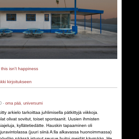
a
this isn't happiness
nkki kirjoitukseen
0 -
oma pää
,
universumi
tty arkielo tarkoittaa juhlimisella pätkittyjä viikkoja.
at olivat sovitut, toiset spontaanit. Uusien ihmisten
iajeluja, kyllätetiedätte. Hauskin tapaaminen oli
tjuravintolassa (juuri siinä A:lla alkavassa huonoimmassa)
öydän päässä istunut seurue huitoi meidät käymään. He