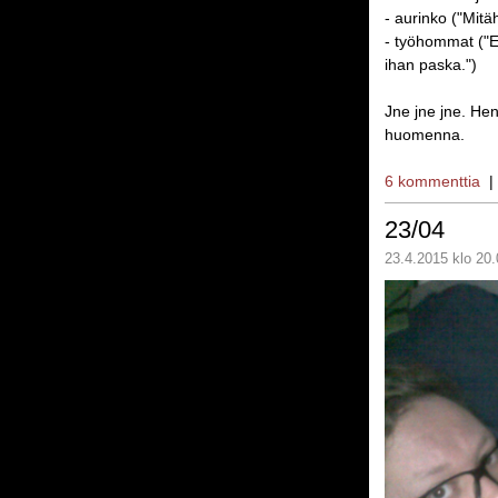
- aurinko ("Mitä
- työhommat ("E
ihan paska.")
Jne jne jne. Hen
huomenna.
6 kommenttia
23/04
23.4.2015 klo 20.