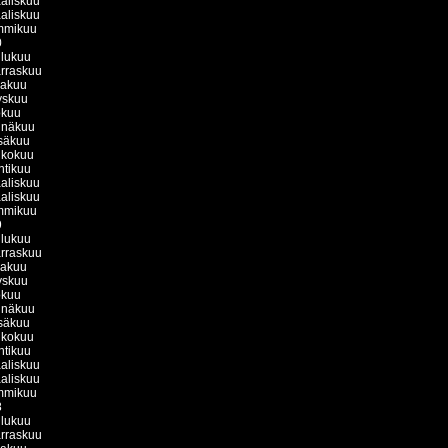
aliskuu
aliskuu
mmikuu
0
ulukuu
rraskuu
kakuu
yskuu
okuu
inäkuu
säkuu
ukokuu
htikuu
aliskuu
aliskuu
mmikuu
9
ulukuu
rraskuu
kakuu
yskuu
okuu
inäkuu
säkuu
ukokuu
htikuu
aliskuu
aliskuu
mmikuu
8
ulukuu
rraskuu