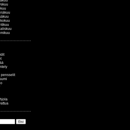
kakuu
yskuu
okuu
inäkuu
säkuu
ukokuu
htikuu
aliskuu
lmikuu
dit
t
ää
ntely
a pensselit
sumi
io
ohjola
vattua