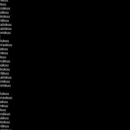
yskuu
okuu
inäkuu
säkuu
ukokuu
htikuu
aliskuu
aliskuu
mmikuu
2
ulukuu
rraskuu
kakuu
yskuu
okuu
inäkuu
säkuu
ukokuu
htikuu
aliskuu
lmikuu
mmikuu
1
ulukuu
rraskuu
kakuu
yskuu
okuu
inäkuu
säkuu
ukokuu
htikuu