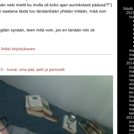
hän neki mietti ku mulla oli koko ajan aurinkolasit päässä?!")
Näytä 
i saatana tästä tuu tänäänkään yhtään mitään, mää oon
201
hu
gitän syvään, teen mitä voin, jos en tänään niin sit
|
linkki kirjoitukseen
ma
ma
ta
201
jo
05 -
kuvat
,
oma pää
,
pelit ja pensselit
ma
lo
sy
el
he
ke
to
hu
ma
ma
ta
201
jo
ma
lo