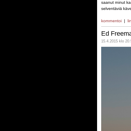
saanut minut ka
selventäviä käve
kommentoi
|
li
Ed Freem
15.4.2015 klo 20.