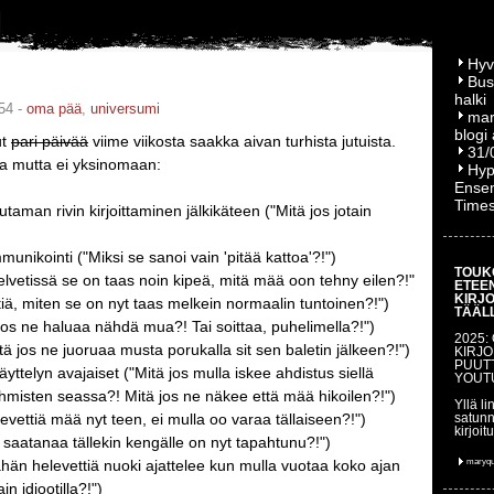
Hyv
Bus
halki
54 -
oma pää
,
universumi
mar
blogi
ut
pari päivää
viime viikosta saakka aivan turhista jutuista.
31/
a mutta ei yksinomaan:
Hyp
Ensem
Time
utaman rivin kirjoittaminen jälkikäteen ("Mitä jos jotain
nikointi ("Miksi se sanoi vain 'pitää kattoa'?!")
TOUK
helvetissä se on taas noin kipeä, mitä mää oon tehny eilen?!"
ETEE
KIRJ
tiä, miten se on nyt taas melkein normaalin tuntoinen?!")
TÄÄL
 jos ne haluaa nähdä mua?! Tai soittaa, puhelimella?!")
2025:
itä jos ne juoruaa musta porukalla sit sen baletin jälkeen?!")
KIRJO
PUUT
äyttelyn avajaiset ("Mitä jos mulla iskee ahdistus siellä
YOUT
ihmisten seassa?! Mitä jos ne näkee että mää hikoilen?!")
Yllä li
levettiä mää nyt teen, ei mulla oo varaa tällaiseen?!")
satunn
kirjoit
ä saatanaa tällekin kengälle on nyt tapahtunu?!")
ähän helevettiä nuoki ajattelee kun mulla vuotaa koko ajan
maryq
ain idiootilla?!")