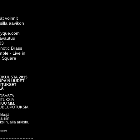
ät voinnit
silla aavikon
yque.com
 avautuu
03
notic Brass
ble - Live in
s Square
OKUUSTA 2015
NPÄIN UUDET
OITUKSET
LÄ
 OSASTA
ITUKSIA
TUU MM.
UBEUPOTUKSIA.
nkkejä
aisiin
uksiin, alla arkisto.
ue.com