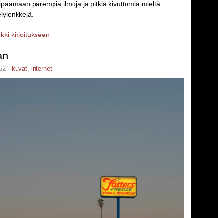
ipaamaan parempia ilmoja ja pitkiä kivuttomia mieltä
lylenkkejä.
nkki kirjoitukseen
an
52 -
kuvat
,
internet