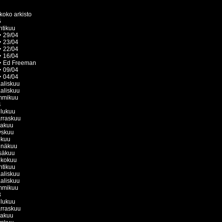
koko arkisto
5
htikuu
29/04
23/04
22/04
16/04
Ed Freeman
09/04
04/04
aliskuu
aliskuu
mmikuu
4
ulukuu
rraskuu
kakuu
yskuu
okuu
inäkuu
säkuu
ukokuu
htikuu
aliskuu
aliskuu
mmikuu
3
ulukuu
rraskuu
kakuu