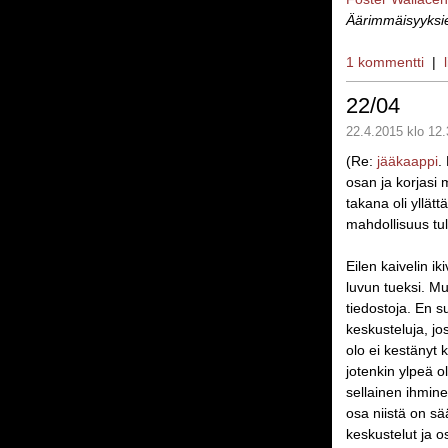
Äärimmäisyyksi
1 kommentti
|
22/04
22.4.2015 klo 12.
(Re:
jääkaappi
.
osan ja korjasi 
takana oli yllät
mahdollisuus tul
Eilen kaivelin i
luvun tueksi. Mu
tiedostoja. En s
keskusteluja, jo
olo ei kestänyt k
jotenkin ylpeä o
sellainen ihmine
osa niistä on s
keskustelut ja o