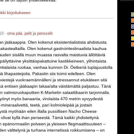
le se on täysin yhdentekevää.
nkki kirjoitukseen
18 -
oma pää
,
pelit ja pensselit
an jääkaappia. Olen kokenut eksistentialistista ahdistusta
akastealtailla. Olen kokenut gastrointestinaalista kauhua
auden sisällä muun muassa rasvalta maistuvia ällöttäviä
äilyttävine yksittäispakattuine kastikkeineen, ylihintaista
tialaista ruokaa, vanhaa kunnon Dr. Öetkeriä tuplajuustolla
iä lihapasteijoita. Pakastin siis toimii edelleen. Olen
stiviestejä vuokraemännälleni ja stressannut etukäteen sitä
ä entisen jääkaapin takaa/alta väistämättä paljastuu. Tänä
n valmisruokaputken K-Marketin salaattibaarin tarjonnalla.
 syönyt myös banaania, virolaista 470 metrin syvyydestä
mineraalivettä, teetä, pari kolmioleipää ja jostain
ystä myöhään eilen illalla pussillisen Nacho Cheese
 olivat kyllä ihan perseestä. Tämä kaikki yhdistettynä
in epänormaaliin polveen ja yleiseen flegmaattisuuteen –
den välttelynä ja turhana internetissä roikkumisena – on