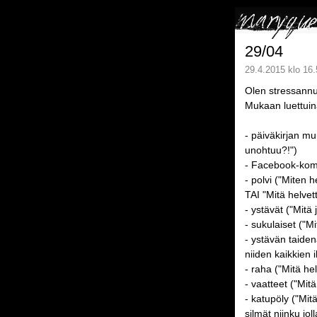
29/04
29.4.2015 klo 16.
Olen stressann
Mukaan luettuin
- päiväkirjan mu
unohtuu?!")
- Facebook-kommu
- polvi ("Miten 
TAI "Mitä helvet
- ystävät ("Mitä
- sukulaiset ("M
- ystävän taiden
niiden kaikkien 
- raha ("Mitä he
- vaatteet ("Mit
- katupöly ("Mit
silmät niinku joll