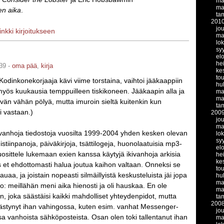
ma
ma
en aika
.
ta
201
jo
linkki kirjoitukseen
ma
lo
sy
el
he
39 -
oma pää
,
kirja
ke
to
 Kodinkonekorjaaja kävi viime torstaina, vaihtoi jääkaappiin
hu
myös kuukausia temppuilleen tiskikoneen. Jääkaapin alla ja
ma
ma
tävän vähän pölyä, mutta imuroin sieltä kuitenkin kun
ta
i vastaan.)
200
jo
ma
kivanhoja tiedostoja vuosilta 1999-2004 yhden kesken olevan
lo
sy
istiinpanoja, päiväkirjoja, tsättilogeja, huonolaatuisia mp3-
el
uosittele lukemaan exien kanssa käytyjä ikivanhoja arkisia
he
ke
s et ehdottomasti halua joutua kaihon valtaan. Onneksi se
to
auaa, ja joistain nopeasti silmäillyistä keskusteluista jäi jopa
hu
ma
lo: meillähän meni aika hienosti ja oli hauskaa. En ole
ma
n, joka säästäisi kaikki mahdolliset yhteydenpidot, mutta
ta
200
äästynyt ihan vahingossa, kuten esim. vanhat Messenger-
jo
sa vanhoista sähköposteista. Osan olen toki tallentanut ihan
ma