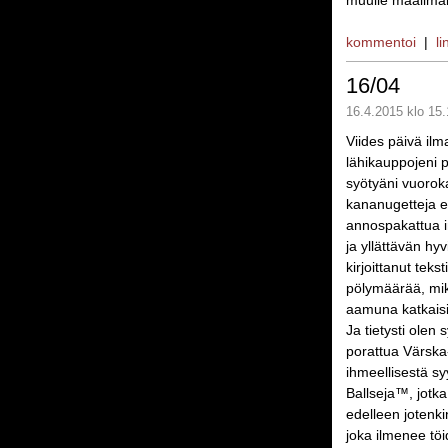
muulle maailmal
kommentoi
|
li
16/04
16.4.2015 klo 15.
Viides päivä ilm
lähikauppojeni p
syötyäni vuorok
kananugetteja ep
annospakattua in
ja yllättävän hyv
kirjoittanut tek
pölymäärää, mik
aamuna katkaisi
Ja tietysti olen
porattua Värska-
ihmeellisestä sy
Ballseja™, jotka
edelleen jotenk
joka ilmenee töi