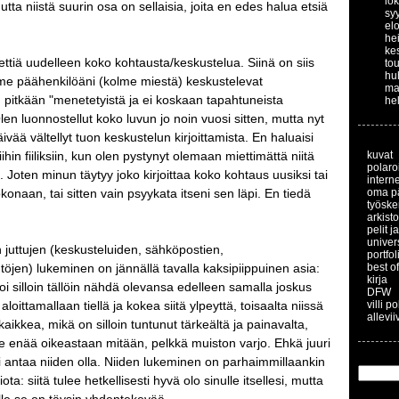
lo
utta niistä suurin osa on sellaisia, joita en edes halua etsiä
sy
el
he
ke
ettiä uudelleen koko kohtausta/keskustelua. Siinä on siis
to
hu
lme päähenkilöäni (kolme miestä) keskustelevat
ma
 pitkään "menetetyistä ja ei koskaan tapahtuneista
he
len luonnostellut koko luvun jo noin vuosi sitten, mutta nyt
ivää vältellyt tuon keskustelun kirjoittamista. En haluaisi
hin fiiliksiin, kun olen pystynyt olemaan miettimättä niitä
kuvat
polaroi
a. Joten minun täytyy joko kirjoittaa koko kohtaus uusiksi tai
interne
okonaan, tai sitten vain psyykata itseni sen läpi. En tiedä
oma p
työske
arkisto
pelit j
univer
juttujen (keskusteluiden, sähköpostien,
portfol
töjen) lukeminen on jännällä tavalla kaksipiippuinen asia:
best of
kirja
 voi silloin tällöin nähdä olevansa edelleen samalla joskus
DFW
 aloittamallaan tiellä ja kokea siitä ylpeyttä, toisaalta niissä
villi p
allevii
aikkea, mikä on silloin tuntunut tärkeältä ja painavalta,
le enää oikeastaan mitään, pelkkä muiston varjo. Ehkä juuri
i antaa niiden olla. Niiden lukeminen on parhaimmillaankin
ta: siitä tulee hetkellisesti hyvä olo sinulle itsellesi, mutta