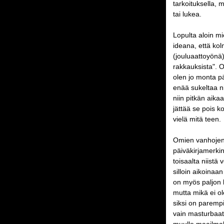
tarkoituksella, m
tai lukea.
Lopulta aloin mi
ideana, että ko
(jouluaattoyönä)
rakkauksista". O
olen jo monta pä
enää sukeltaa nii
niin pitkän aika
jättää se pois k
vielä mitä teen.
Omien vanhojen 
päiväkirjamerkin
toisaalta niistä
silloin aikoinaan
on myös paljon k
mutta mikä ei o
siksi on paremp
vain masturbaatio