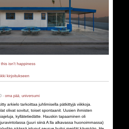
a
this isn't happiness
nkki kirjoitukseen
0 -
oma pää
,
universumi
tty arkielo tarkoittaa juhlimisella pätkittyjä viikkoja.
at olivat sovitut, toiset spontaanit. Uusien ihmisten
iajeluja, kyllätetiedätte. Hauskin tapaaminen oli
tjuravintolassa (juuri siinä A:lla alkavassa huonoimmassa)
öydän päässä istunut seurue huitoi meidät käymään. He