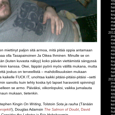
sy
el
he
ke
to
hu
ma
ma
ta
201
jo
ma
lo
sy
en miettinyt paljon sitä armoa, mitä pitää oppia antamaan
el
he
luaa olla Tasapainoinen Ja Oikea Ihminen. Minulle se on
ke
nään (kuten kuvasta näkyy) koko päivän viettämistä sängyssä
to
hu
oviinin kanssa. Okei, läppäri pyörii myös välillä mukana, mutta
ma
, että joskus on terveellistä – mahdollisuuksien mukaan
he
ta
 kaikelle FUCK IT, unohtaa kaikki pitäisi-pitäisi-pitäisi –setti
201
in sanottu kuin tehty koska työ lapset haravointi spinning)
jo
ma
selleen se armo. Päiväksi, viikonlopuksi, vaikka jumalauta
lo
maun mukaan, tietenkin.
sy
el
he
 Stephen Kingin
On Writing
, Tolstoin
Sota ja rauha
(Tänään
ke
to
rojekti
!), Douglas Adamsin
The Salmon of Doubt
,
David
hu
Consider the Lobster
ja Eric Hobsbawmin