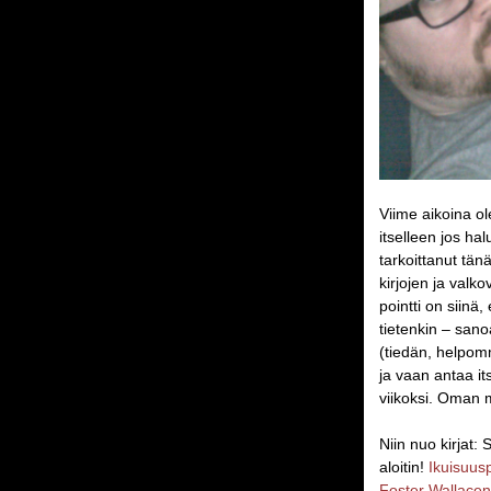
Viime aikoina ol
itselleen jos ha
tarkoittanut tä
kirjojen ja valk
pointti on siinä
tietenkin – sanoa
(tiedän, helpomm
ja vaan antaa it
viikoksi. Oman 
Niin nuo kirjat:
aloitin!
Ikuisuusp
Foster Wallacen