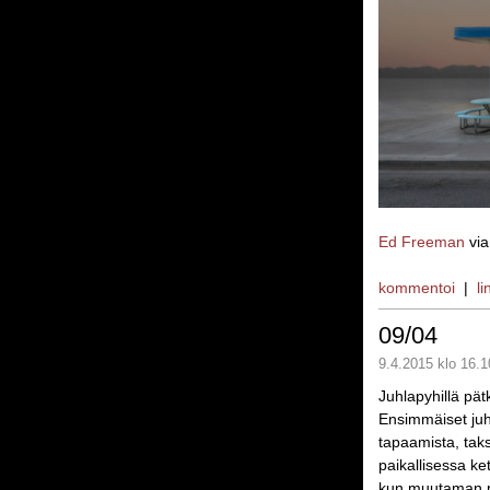
Ed Freeman
vi
kommentoi
|
li
09/04
9.4.2015 klo 16.1
Juhlapyhillä pätki
Ensimmäiset juhl
tapaamista, taks
paikallisessa ke
kun muutaman p