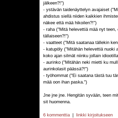
jälkeen?!")
- ystävän taidenäyttelyn avajaiset ("M
ahdistus siellä niiden kaikkien ihmist
näkee että mää hikoilen?!")
- raha ("Mitä helevettiä mää nyt teen,
tällaiseen?!")
- vaatteet ("Mitä saatanaa tällekin ken
- katupöly ("Mitähän helevettiä nuoki 
koko ajan silmät niinku jollain idiootilla
- aurinko ("Mitähän neki mietti ku mull
aurinkolasit päässä?!")
- työhommat ("Ei saatana tästä tuu t
mää oon ihan paska.")
Jne jne jne. Hengitän syvään, teen mit
sit huomenna.
6 kommenttia
|
linkki kirjoitukseen