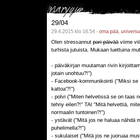
29/04
29.4.2015 klo 16.54 -
oma pää
,
univers
Olen stressannut
pari päivää
viime vi
turhista jutuista. Mukaan luettuina mu
- päiväkirjan muutaman rivin kirjoittam
jotain unohtuu?!")
- Facebook-kommunikointi ("Miksi se s
kattoa'?!")
- polvi ("Miten helvetissä se on taas 
tehny eilen?!" TAI "Mitä helvettiä, mi
normaalin tuntoinen?!")
- ystävät ("Mitä jos ne haluaa nähdä m
puhelimella?!")
- sukulaiset ("Mitä jos ne juoruaa must