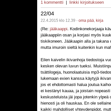
1 kommentti
|
linkki kirjoitukseen
22/04
22.4.2015 klo 12.39 -
oma pää
,
kirja
(Re:
jääkaappi
. Kodinkonekorjaaja kävi
jääkaappiin osan ja korjasi myös kuu
tiskikoneen. Jääkaapin alla ja takana 
mutta imuroin sieltä kuitenkin kun mah
Eilen kaivelin ikivanhoja tiedostoja v
kesken olevan luvun tueksi. Muistiinpa
tsättilogeja, huonolaatuisia mp3-tiedos
lukemaan exien kanssa käytyjä ikivanh
jos et ehdottomasti halua joutua kaih
ei kestänyt kauaa, ja joistain nopeasti 
keskusteluista jäi jopa jotenkin ylpeä
hienosti ja oli hauskaa. En ole sellain
kaikki mahdolliset yhteydenpidot, mut