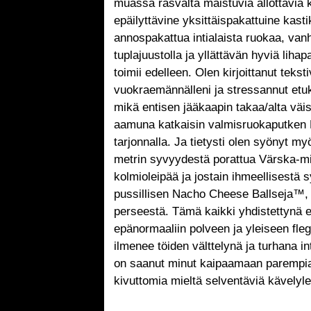
muassa rasvalta maistuvia ällöttäviä 
epäilyttävine yksittäispakattuine kasti
annospakattua intialaista ruokaa, van
tuplajuustolla ja yllättävän hyviä lihap
toimii edelleen. Olen kirjoittanut teksti
vuokraemännälleni ja stressannut etu
mikä entisen jääkaapin takaa/alta väi
aamuna katkaisin valmisruokaputken K
tarjonnalla. Ja tietysti olen syönyt my
metrin syvyydestä porattua Värska-min
kolmioleipää ja jostain ihmeellisestä s
pussillisen Nacho Cheese Ballseja™, j
perseestä. Tämä kaikki yhdistettynä e
epänormaaliin polveen ja yleiseen fle
ilmenee töiden välttelynä ja turhana i
on saanut minut kaipaamaan parempia 
kivuttomia mieltä selventäviä kävelyl