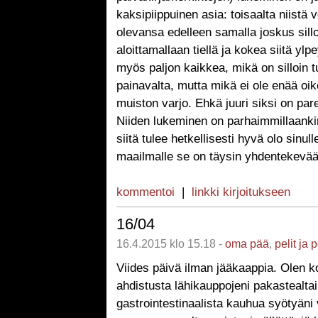
kaksipiippuinen asia: toisaalta niistä vo
olevansa edelleen samalla joskus sill
aloittamallaan tiellä ja kokea siitä ylpe
myös paljon kaikkea, mikä on silloin t
painavalta, mutta mikä ei ole enää oi
muiston varjo. Ehkä juuri siksi on par
Niiden lukeminen on parhaimmillaanki
siitä tulee hetkellisesti hyvä olo sinull
maailmalle se on täysin yhdentekevää
kommentoi
|
linkki kirjoitukseen
16/04
16.4.2015 klo 15.18 -
oma pää
,
pelit ja 
Viides päivä ilman jääkaappia. Olen ko
ahdistusta lähikauppojeni pakastealtai
gastrointestinaalista kauhua syötyän