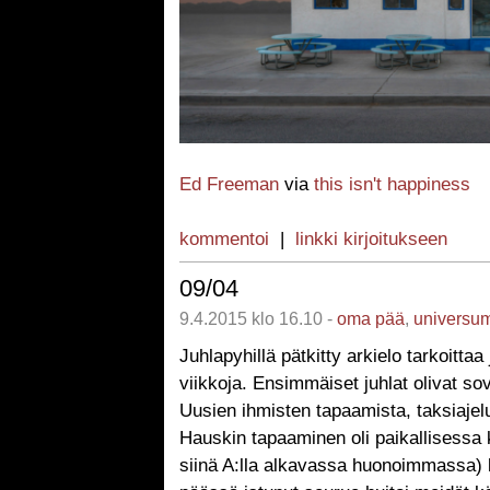
Ed Freeman
via
this isn't happiness
kommentoi
|
linkki kirjoitukseen
09/04
9.4.2015 klo 16.10 -
oma pää
,
universu
Juhlapyhillä pätkitty arkielo tarkoittaa 
viikkoja. Ensimmäiset juhlat olivat sovi
Uusien ihmisten tapaamista, taksiajeluj
Hauskin tapaaminen oli paikallisessa k
siinä A:lla alkavassa huonoimmassa