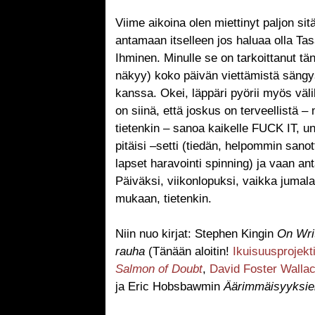
Viime aikoina olen miettinyt paljon sit
antamaan itselleen jos haluaa olla Ta
Ihminen. Minulle se on tarkoittanut t
näkyy) koko päivän viettämistä sängys
kanssa. Okei, läppäri pyörii myös väli
on siinä, että joskus on terveellistä
tietenkin – sanoa kaikelle FUCK IT, uno
pitäisi –setti (tiedän, helpommin sano
lapset haravointi spinning) ja vaan an
Päiväksi, viikonlopuksi, vaikka juma
mukaan, tietenkin.
Niin nuo kirjat: Stephen Kingin
On Wri
rauha
(Tänään aloitin!
Ikuisuusprojekt
Salmon of Doubt
,
David Foster Walla
ja Eric Hobsbawmin
Äärimmäisyyksie