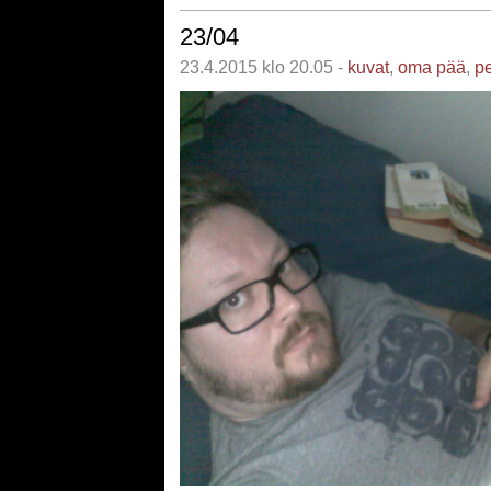
23/04
23.4.2015 klo 20.05 -
kuvat
,
oma pää
,
pe