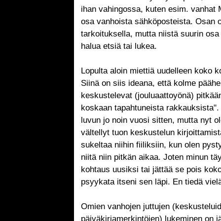
ihan vahingossa, kuten esim. vanhat 
osa vanhoista sähköposteista. Osan ol
tarkoituksella, mutta niistä suurin osa 
halua etsiä tai lukea.
Lopulta aloin miettiä uudelleen koko 
Siinä on siis ideana, että kolme pääh
keskustelevat (jouluaattoyönä) pitkään
koskaan tapahtuneista rakkauksista". 
luvun jo noin vuosi sitten, mutta nyt 
vältellyt tuon keskustelun kirjoittamis
sukeltaa niihin fiiliksiin, kun olen py
niitä niin pitkän aikaa. Joten minun tä
kohtaus uusiksi tai jättää se pois koko
psyykata itseni sen läpi. En tiedä viel
Omien vanhojen juttujen (keskustelui
päiväkirjamerkintöjen) lukeminen on jä