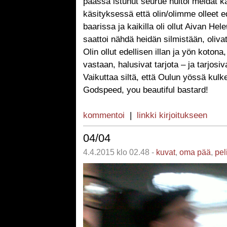
päässä istunut seurue huitoi meidät k
käsityksessä että olin/olimme olleet 
baarissa ja kaikilla oli ollut Aivan Hele
saattoi nähdä heidän silmistään, oliva
Olin ollut edellisen illan ja yön kotona,
vastaan, halusivat tarjota – ja tarjosiv
Vaikuttaa siltä, että Oulun yössä kulk
Godspeed, you beautiful bastard!
kommentoi
|
linkki kirjoitukseen
04/04
4.4.2015 klo 02.48 -
kuvat
,
oma pää
,
pel