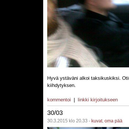
Hyvä ystäväni alkoi taksikuskiksi. Ot
kiihdytyksen.
kommentoi
|
linkki kirjoitukseen
30/03
30.3.2015 klo 20.33 -
kuvat
,
oma pää