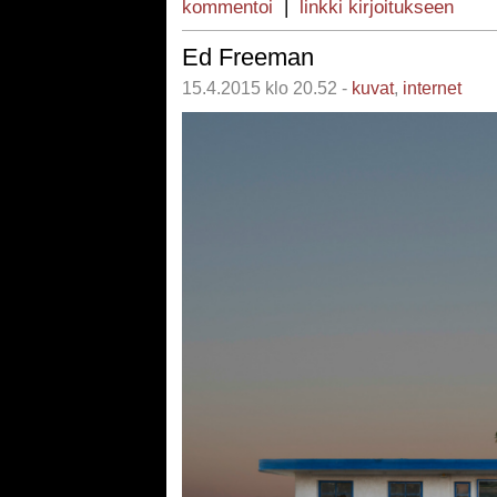
kommentoi
|
linkki kirjoitukseen
Ed Freeman
15.4.2015 klo 20.52 -
kuvat
,
internet