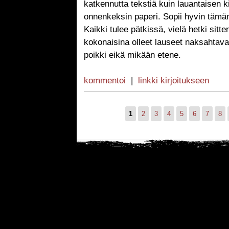
katkennutta tekstiä kuin lauantaisen k
onnenkeksin paperi. Sopii hyvin tämän p
Kaikki tulee pätkissä, vielä hetki sitt
kokonaisina olleet lauseet naksahtavat
poikki eikä mikään etene.
kommentoi
|
linkki kirjoitukseen
1
2
3
4
5
6
7
8