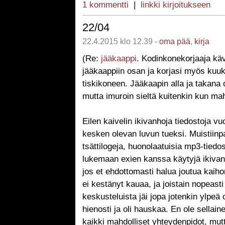
1 kommentti
|
linkki kirjoitukseen
22/04
22.4.2015 klo 12.39 -
oma pää
,
kirja
(Re:
jääkaappi
. Kodinkonekorjaaja kävi
jääkaappiin osan ja korjasi myös kuu
tiskikoneen. Jääkaapin alla ja takana 
mutta imuroin sieltä kuitenkin kun mah
Eilen kaivelin ikivanhoja tiedostoja v
kesken olevan luvun tueksi. Muistiinpa
tsättilogeja, huonolaatuisia mp3-tiedos
lukemaan exien kanssa käytyjä ikivanh
jos et ehdottomasti halua joutua kaih
ei kestänyt kauaa, ja joistain nopeasti 
keskusteluista jäi jopa jotenkin ylpeä
hienosti ja oli hauskaa. En ole sellain
kaikki mahdolliset yhteydenpidot, mut