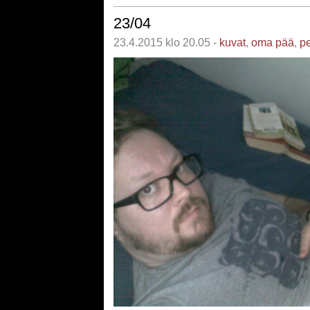
23/04
23.4.2015 klo 20.05 -
kuvat
,
oma pää
,
pe