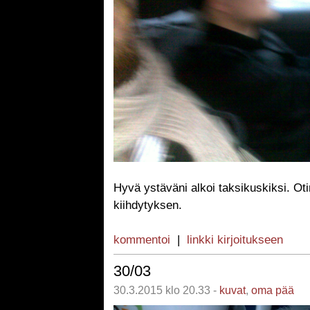
Hyvä ystäväni alkoi taksikuskiksi. Ot
kiihdytyksen.
kommentoi
|
linkki kirjoitukseen
30/03
30.3.2015 klo 20.33 -
kuvat
,
oma pää