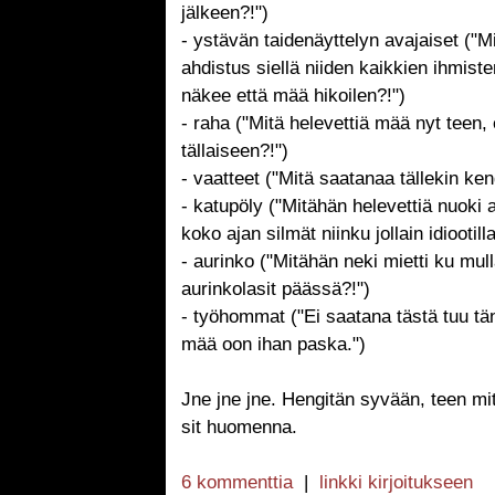
jälkeen?!")
- ystävän taidenäyttelyn avajaiset ("M
ahdistus siellä niiden kaikkien ihmist
näkee että mää hikoilen?!")
- raha ("Mitä helevettiä mää nyt teen,
tällaiseen?!")
- vaatteet ("Mitä saatanaa tällekin ken
- katupöly ("Mitähän helevettiä nuoki 
koko ajan silmät niinku jollain idiootilla
- aurinko ("Mitähän neki mietti ku mull
aurinkolasit päässä?!")
- työhommat ("Ei saatana tästä tuu t
mää oon ihan paska.")
Jne jne jne. Hengitän syvään, teen mit
sit huomenna.
6 kommenttia
|
linkki kirjoitukseen