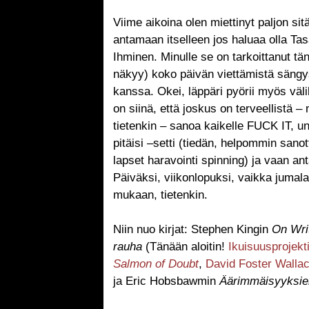
Viime aikoina olen miettinyt paljon sit
antamaan itselleen jos haluaa olla Ta
Ihminen. Minulle se on tarkoittanut t
näkyy) koko päivän viettämistä sängys
kanssa. Okei, läppäri pyörii myös väli
on siinä, että joskus on terveellistä
tietenkin – sanoa kaikelle FUCK IT, uno
pitäisi –setti (tiedän, helpommin sano
lapset haravointi spinning) ja vaan an
Päiväksi, viikonlopuksi, vaikka juma
mukaan, tietenkin.
Niin nuo kirjat: Stephen Kingin
On Wri
rauha
(Tänään aloitin!
Ikuisuusprojekt
Salmon of Doubt
,
David Foster Walla
ja Eric Hobsbawmin
Äärimmäisyyksie