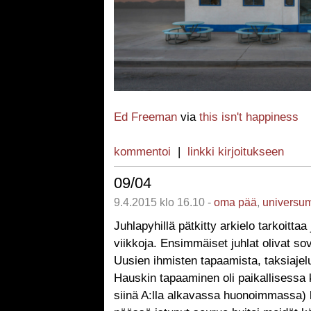
Ed Freeman
via
this isn't happiness
kommentoi
|
linkki kirjoitukseen
09/04
9.4.2015 klo 16.10 -
oma pää
,
universu
Juhlapyhillä pätkitty arkielo tarkoittaa 
viikkoja. Ensimmäiset juhlat olivat sovi
Uusien ihmisten tapaamista, taksiajeluj
Hauskin tapaaminen oli paikallisessa k
siinä A:lla alkavassa huonoimmassa