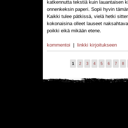
katkennutta tekstiä kuin lauantaisen k
onnenkeksin paperi. Sopii hyvin tämän p
Kaikki tulee pätkissä, vielä hetki sitt
kokonaisina olleet lauseet naksahtavat
poikki eikä mikään etene.
kommentoi
|
linkki kirjoitukseen
1
2
3
4
5
6
7
8