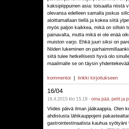
kaksipiippuinen asia: toisaalta niistä vo
olevansa edelleen samalla joskus sill
aloittamallaan tiellä ja kokea siitä ylpe
myös paljon kaikkea, mikä on silloin t
painavalta, mutta mikä ei ole enää oi
muiston varjo. Ehkä juuri siksi on par
Niiden lukeminen on parhaimmillaanki
siitä tulee hetkellisesti hyvä olo sinull
maailmalle se on täysin yhdentekevää
kommentoi
|
linkki kirjoitukseen
16/04
16.4.2015 klo 15.18 -
oma pää
,
pelit ja 
Viides päivä ilman jääkaappia. Olen ko
ahdistusta lähikauppojeni pakastealtai
gastrointestinaalista kauhua syötyän