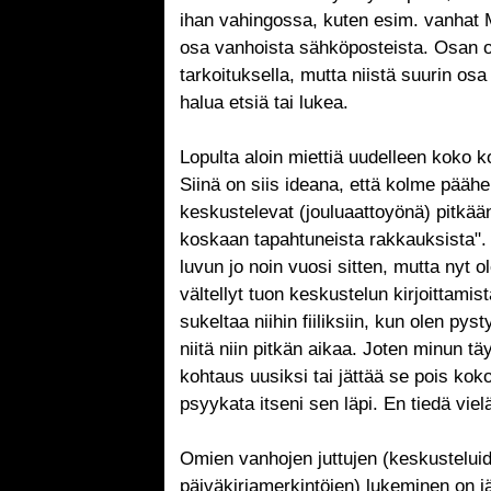
ihan vahingossa, kuten esim. vanhat 
osa vanhoista sähköposteista. Osan ol
tarkoituksella, mutta niistä suurin osa 
halua etsiä tai lukea.
Lopulta aloin miettiä uudelleen koko 
Siinä on siis ideana, että kolme pääh
keskustelevat (jouluaattoyönä) pitkään
koskaan tapahtuneista rakkauksista". 
luvun jo noin vuosi sitten, mutta nyt 
vältellyt tuon keskustelun kirjoittamis
sukeltaa niihin fiiliksiin, kun olen py
niitä niin pitkän aikaa. Joten minun tä
kohtaus uusiksi tai jättää se pois koko
psyykata itseni sen läpi. En tiedä viel
Omien vanhojen juttujen (keskustelui
päiväkirjamerkintöjen) lukeminen on jä