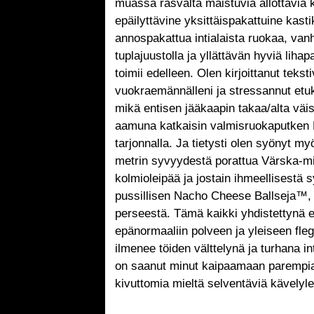
muassa rasvalta maistuvia ällöttäviä 
epäilyttävine yksittäispakattuine kasti
annospakattua intialaista ruokaa, van
tuplajuustolla ja yllättävän hyviä lihap
toimii edelleen. Olen kirjoittanut teksti
vuokraemännälleni ja stressannut etu
mikä entisen jääkaapin takaa/alta väi
aamuna katkaisin valmisruokaputken K
tarjonnalla. Ja tietysti olen syönyt my
metrin syvyydestä porattua Värska-min
kolmioleipää ja jostain ihmeellisestä s
pussillisen Nacho Cheese Ballseja™, j
perseestä. Tämä kaikki yhdistettynä e
epänormaaliin polveen ja yleiseen fle
ilmenee töiden välttelynä ja turhana i
on saanut minut kaipaamaan parempia 
kivuttomia mieltä selventäviä kävelyl