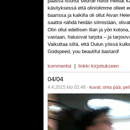
päässä istunut seurue huitoi meidät k
käsityksessä että olin/olimme olleet 
baarissa ja kaikilla oli ollut Aivan Hele
saattoi nähdä heidän silmistään, oliva
Olin ollut edellisen illan ja yön kotona,
vastaan, halusivat tarjota – ja tarjosiv
Vaikuttaa siltä, että Oulun yössä kulk
Godspeed, you beautiful bastard!
kommentoi
|
linkki kirjoitukseen
04/04
4.4.2015 klo 02.48 -
kuvat
,
oma pää
,
pel