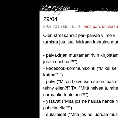
29/04
29.4.2015 klo 16.54 -
oma pää
,
univers
Olen stressannut
pari päivää
viime vi
turhista jutuista. Mukaan luettuina mu
- päiväkirjan muutaman rivin kirjoittam
jotain unohtuu?!")
- Facebook-kommunikointi ("Miksi se s
kattoa'?!")
- polvi ("Miten helvetissä se on taas 
tehny eilen?!" TAI "Mitä helvettiä, mi
normaalin tuntoinen?!")
- ystävät ("Mitä jos ne haluaa nähdä m
puhelimella?!")
- sukulaiset ("Mitä jos ne juoruaa must