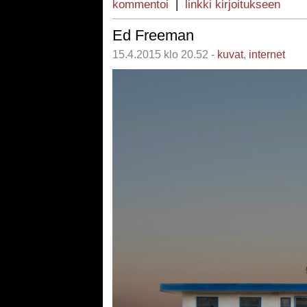
kommentoi
|
linkki kirjoitukseen
Ed Freeman
15.4.2015 klo 20.52 -
kuvat
,
internet