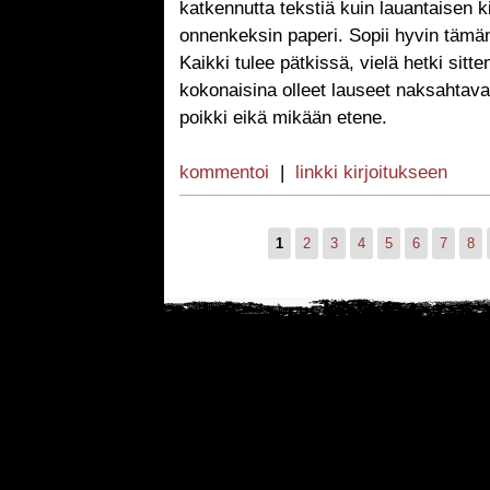
katkennutta tekstiä kuin lauantaisen k
onnenkeksin paperi. Sopii hyvin tämän p
Kaikki tulee pätkissä, vielä hetki sitt
kokonaisina olleet lauseet naksahtavat
poikki eikä mikään etene.
kommentoi
|
linkki kirjoitukseen
1
2
3
4
5
6
7
8