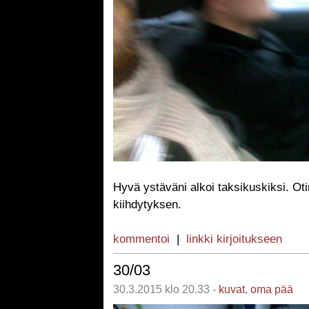
Hyvä ystäväni alkoi taksikuskiksi. Ot
kiihdytyksen.
kommentoi
|
linkki kirjoitukseen
30/03
30.3.2015 klo 20.33 -
kuvat
,
oma pää