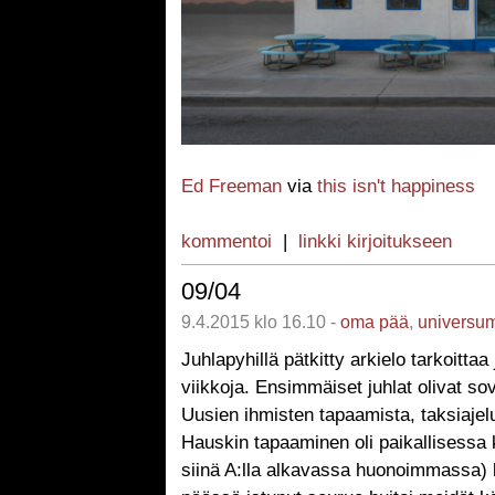
Ed Freeman
via
this isn't happiness
kommentoi
|
linkki kirjoitukseen
09/04
9.4.2015 klo 16.10 -
oma pää
,
universu
Juhlapyhillä pätkitty arkielo tarkoittaa 
viikkoja. Ensimmäiset juhlat olivat sovi
Uusien ihmisten tapaamista, taksiajeluj
Hauskin tapaaminen oli paikallisessa k
siinä A:lla alkavassa huonoimmassa