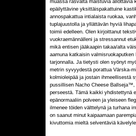
muassa rasvalta maistuvia ällöttäviä 
epäilyttävine yksittäispakattuine kasti
annospakattua intialaista ruokaa, van
tuplajuustolla ja yllättävän hyviä lihap
toimii edelleen. Olen kirjoittanut teksti
vuokraemännälleni ja stressannut etu
mikä entisen jääkaapin takaa/alta väi
aamuna katkaisin valmisruokaputken K
tarjonnalla. Ja tietysti olen syönyt my
metrin syvyydestä porattua Värska-min
kolmioleipää ja jostain ihmeellisestä s
pussillisen Nacho Cheese Ballseja™, j
perseestä. Tämä kaikki yhdistettynä e
epänormaaliin polveen ja yleiseen fle
ilmenee töiden välttelynä ja turhana i
on saanut minut kaipaamaan parempia 
kivuttomia mieltä selventäviä kävelyl