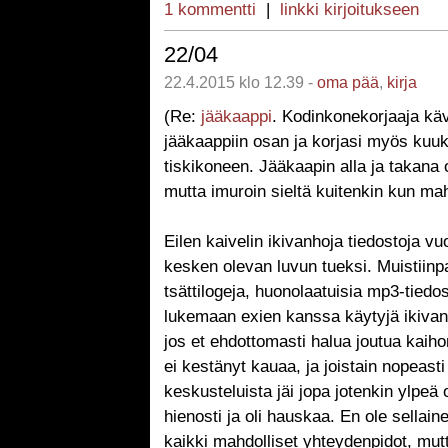
1 kommentti
|
linkki kirjoitukseen
22/04
22.4.2015 klo 12.39 -
oma pää
,
kirja
(Re:
jääkaappi
. Kodinkonekorjaaja kävi
jääkaappiin osan ja korjasi myös kuu
tiskikoneen. Jääkaapin alla ja takana 
mutta imuroin sieltä kuitenkin kun mah
Eilen kaivelin ikivanhoja tiedostoja v
kesken olevan luvun tueksi. Muistiinpa
tsättilogeja, huonolaatuisia mp3-tiedos
lukemaan exien kanssa käytyjä ikivanh
jos et ehdottomasti halua joutua kaih
ei kestänyt kauaa, ja joistain nopeasti 
keskusteluista jäi jopa jotenkin ylpeä
hienosti ja oli hauskaa. En ole sellain
kaikki mahdolliset yhteydenpidot, mut