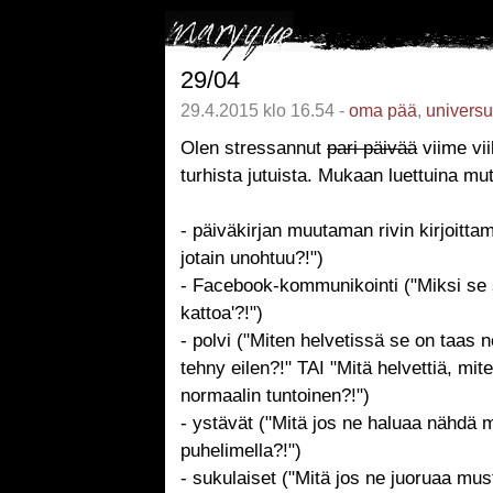
29/04
29.4.2015 klo 16.54 -
oma pää
,
univers
Olen stressannut
pari päivää
viime vi
turhista jutuista. Mukaan luettuina mu
- päiväkirjan muutaman rivin kirjoittam
jotain unohtuu?!")
- Facebook-kommunikointi ("Miksi se s
kattoa'?!")
- polvi ("Miten helvetissä se on taas 
tehny eilen?!" TAI "Mitä helvettiä, mi
normaalin tuntoinen?!")
- ystävät ("Mitä jos ne haluaa nähdä m
puhelimella?!")
- sukulaiset ("Mitä jos ne juoruaa must