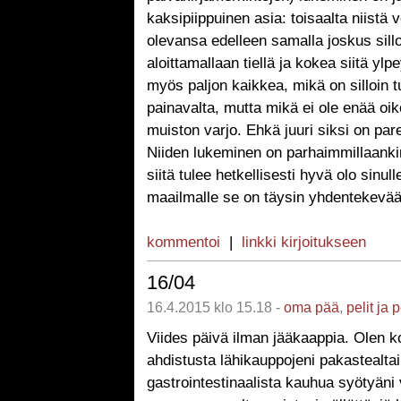
kaksipiippuinen asia: toisaalta niistä vo
olevansa edelleen samalla joskus sill
aloittamallaan tiellä ja kokea siitä ylpe
myös paljon kaikkea, mikä on silloin t
painavalta, mutta mikä ei ole enää oi
muiston varjo. Ehkä juuri siksi on par
Niiden lukeminen on parhaimmillaanki
siitä tulee hetkellisesti hyvä olo sinull
maailmalle se on täysin yhdentekevää
kommentoi
|
linkki kirjoitukseen
16/04
16.4.2015 klo 15.18 -
oma pää
,
pelit ja 
Viides päivä ilman jääkaappia. Olen ko
ahdistusta lähikauppojeni pakastealtai
gastrointestinaalista kauhua syötyän