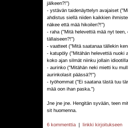
jälkeen?!")
- ystävän taidenäyttelyn avajaiset ("M
ahdistus siellä niiden kaikkien ihmist
näkee että mää hikoilen?!")
- raha ("Mitä helevettiä mää nyt teen,
tällaiseen?!")
- vaatteet ("Mitä saatanaa tällekin ken
- katupöly ("Mitähän helevettiä nuoki 
koko ajan silmät niinku jollain idiootilla
- aurinko ("Mitähän neki mietti ku mull
aurinkolasit päässä?!")
- työhommat ("Ei saatana tästä tuu t
mää oon ihan paska.")
Jne jne jne. Hengitän syvään, teen mit
sit huomenna.
6 kommenttia
|
linkki kirjoitukseen