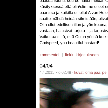
päässä istunut seurue huitoi meidät k
käsityksessä että olin/olimme olleet 
baarissa ja kaikilla oli ollut Aivan Hele
saattoi nähdä heidän silmistään, oliva
Olin ollut edellisen illan ja yön kotona,
vastaan, halusivat tarjota – ja tarjosiv
Vaikuttaa siltä, että Oulun yössä kulk
Godspeed, you beautiful bastard!
kommentoi
|
linkki kirjoitukseen
04/04
4.4.2015 klo 02.48 -
kuvat
,
oma pää
,
pel