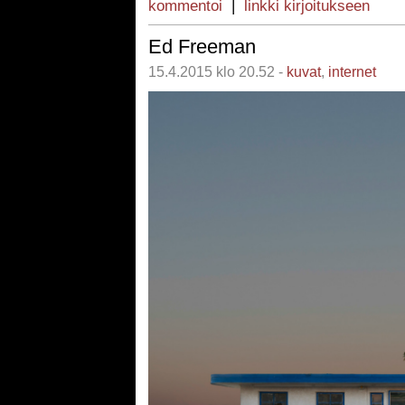
kommentoi
|
linkki kirjoitukseen
Ed Freeman
15.4.2015 klo 20.52 -
kuvat
,
internet