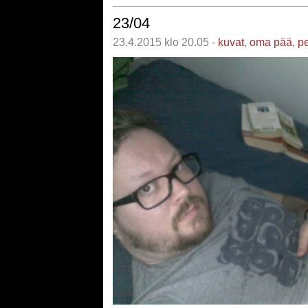
23/04
23.4.2015 klo 20.05 -
kuvat
,
oma pää
,
pe