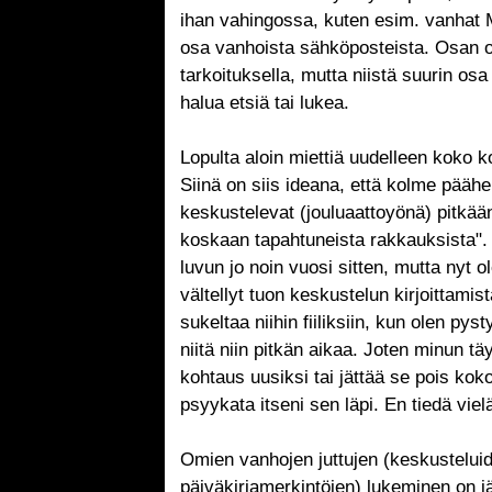
ihan vahingossa, kuten esim. vanhat 
osa vanhoista sähköposteista. Osan ol
tarkoituksella, mutta niistä suurin osa 
halua etsiä tai lukea.
Lopulta aloin miettiä uudelleen koko 
Siinä on siis ideana, että kolme pääh
keskustelevat (jouluaattoyönä) pitkään
koskaan tapahtuneista rakkauksista". 
luvun jo noin vuosi sitten, mutta nyt 
vältellyt tuon keskustelun kirjoittamis
sukeltaa niihin fiiliksiin, kun olen py
niitä niin pitkän aikaa. Joten minun tä
kohtaus uusiksi tai jättää se pois koko
psyykata itseni sen läpi. En tiedä viel
Omien vanhojen juttujen (keskustelui
päiväkirjamerkintöjen) lukeminen on jä