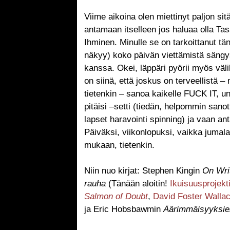
Viime aikoina olen miettinyt paljon sit
antamaan itselleen jos haluaa olla Ta
Ihminen. Minulle se on tarkoittanut t
näkyy) koko päivän viettämistä sängys
kanssa. Okei, läppäri pyörii myös väli
on siinä, että joskus on terveellistä
tietenkin – sanoa kaikelle FUCK IT, uno
pitäisi –setti (tiedän, helpommin sano
lapset haravointi spinning) ja vaan an
Päiväksi, viikonlopuksi, vaikka juma
mukaan, tietenkin.
Niin nuo kirjat: Stephen Kingin
On Wri
rauha
(Tänään aloitin!
Ikuisuusprojekt
Salmon of Doubt
,
David Foster Walla
ja Eric Hobsbawmin
Äärimmäisyyksie