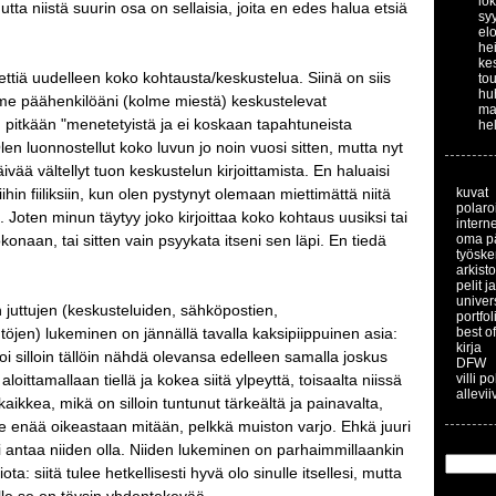
lo
utta niistä suurin osa on sellaisia, joita en edes halua etsiä
sy
el
he
ke
ettiä uudelleen koko kohtausta/keskustelua. Siinä on siis
to
hu
lme päähenkilöäni (kolme miestä) keskustelevat
ma
 pitkään "menetetyistä ja ei koskaan tapahtuneista
he
len luonnostellut koko luvun jo noin vuosi sitten, mutta nyt
ivää vältellyt tuon keskustelun kirjoittamista. En haluaisi
hin fiiliksiin, kun olen pystynyt olemaan miettimättä niitä
kuvat
polaroi
a. Joten minun täytyy joko kirjoittaa koko kohtaus uusiksi tai
interne
okonaan, tai sitten vain psyykata itseni sen läpi. En tiedä
oma p
työske
arkisto
pelit j
univer
juttujen (keskusteluiden, sähköpostien,
portfol
töjen) lukeminen on jännällä tavalla kaksipiippuinen asia:
best of
kirja
 voi silloin tällöin nähdä olevansa edelleen samalla joskus
DFW
 aloittamallaan tiellä ja kokea siitä ylpeyttä, toisaalta niissä
villi p
allevii
aikkea, mikä on silloin tuntunut tärkeältä ja painavalta,
le enää oikeastaan mitään, pelkkä muiston varjo. Ehkä juuri
i antaa niiden olla. Niiden lukeminen on parhaimmillaankin
ta: siitä tulee hetkellisesti hyvä olo sinulle itsellesi, mutta