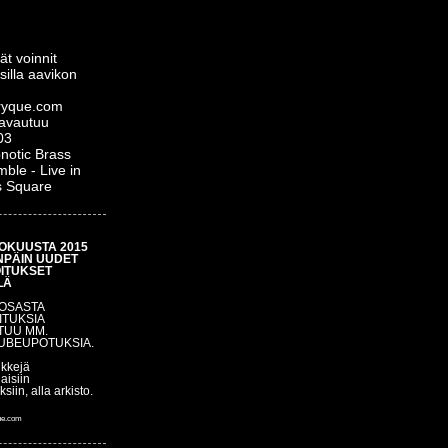
ät voinnit
silla aavikon
yque.com
 avautuu
03
notic Brass
ble - Live in
s Square
OKUUSTA 2015
NPÄIN UUDET
OITUKSET
LÄ
 OSASTA
ITUKSIA
TUU MM.
UBEUPOTUKSIA.
nkkejä
aisiin
uksiin, alla arkisto.
ue.com