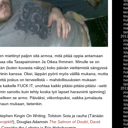
sy
el
he
ke
to
hu
ma
ma
ta
201
jo
ma
lo
sy
en miettinyt paljon sitä armoa, mitä pitää oppia antamaan
el
he
luaa olla Tasapainoinen Ja Oikea Ihminen. Minulle se on
ke
nään (kuten kuvasta näkyy) koko päivän viettämistä sängyssä
to
hu
oviinin kanssa. Okei, läppäri pyörii myös välillä mukana, mutta
ma
, että joskus on terveellistä – mahdollisuuksien mukaan
he
ta
 kaikelle FUCK IT, unohtaa kaikki pitäisi-pitäisi-pitäisi –setti
201
in sanottu kuin tehty koska työ lapset haravointi spinning)
jo
ma
selleen se armo. Päiväksi, viikonlopuksi, vaikka jumalauta
lo
maun mukaan, tietenkin.
sy
el
he
 Stephen Kingin
On Writing
, Tolstoin
Sota ja rauha
(Tänään
ke
to
rojekti
!), Douglas Adamsin
The Salmon of Doubt
,
David
hu
Consider the Lobster
ja Eric Hobsbawmin