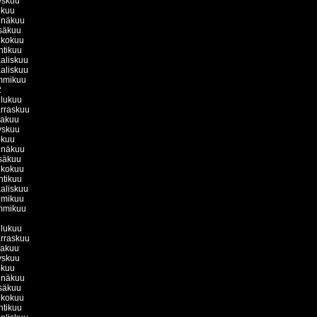
yskuu
okuu
inäkuu
säkuu
ukokuu
htikuu
aliskuu
aliskuu
mmikuu
2
ulukuu
rraskuu
kakuu
yskuu
okuu
inäkuu
säkuu
ukokuu
htikuu
aliskuu
lmikuu
mmikuu
1
ulukuu
rraskuu
kakuu
yskuu
okuu
inäkuu
säkuu
ukokuu
htikuu