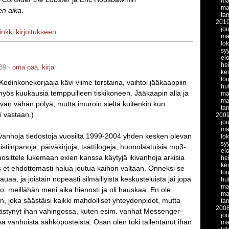
ma
ma
en aika
.
ta
201
jo
linkki kirjoitukseen
ma
lo
sy
el
he
39 -
oma pää
,
kirja
ke
to
 Kodinkonekorjaaja kävi viime torstaina, vaihtoi jääkaappiin
hu
myös kuukausia temppuilleen tiskikoneen. Jääkaapin alla ja
ma
ma
tävän vähän pölyä, mutta imuroin sieltä kuitenkin kun
ta
i vastaan.)
200
jo
ma
kivanhoja tiedostoja vuosilta 1999-2004 yhden kesken olevan
lo
sy
istiinpanoja, päiväkirjoja, tsättilogeja, huonolaatuisia mp3-
el
uosittele lukemaan exien kanssa käytyjä ikivanhoja arkisia
he
ke
s et ehdottomasti halua joutua kaihon valtaan. Onneksi se
to
auaa, ja joistain nopeasti silmäillyistä keskusteluista jäi jopa
hu
ma
lo: meillähän meni aika hienosti ja oli hauskaa. En ole
ma
n, joka säästäisi kaikki mahdolliset yhteydenpidot, mutta
ta
200
äästynyt ihan vahingossa, kuten esim. vanhat Messenger-
jo
sa vanhoista sähköposteista. Osan olen toki tallentanut ihan
ma