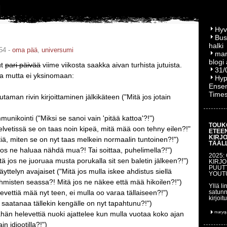
Hyv
Bus
halki
54 -
oma pää
,
universumi
mar
blogi
ut
pari päivää
viime viikosta saakka aivan turhista jutuista.
31/
a mutta ei yksinomaan:
Hyp
Ensem
Time
utaman rivin kirjoittaminen jälkikäteen ("Mitä jos jotain
nikointi ("Miksi se sanoi vain 'pitää kattoa'?!")
TOUK
helvetissä se on taas noin kipeä, mitä mää oon tehny eilen?!"
ETEE
KIRJ
tiä, miten se on nyt taas melkein normaalin tuntoinen?!")
TÄÄL
 jos ne haluaa nähdä mua?! Tai soittaa, puhelimella?!")
2025:
itä jos ne juoruaa musta porukalla sit sen baletin jälkeen?!")
KIRJO
PUUT
äyttelyn avajaiset ("Mitä jos mulla iskee ahdistus siellä
YOUT
ihmisten seassa?! Mitä jos ne näkee että mää hikoilen?!")
Yllä li
levettiä mää nyt teen, ei mulla oo varaa tällaiseen?!")
satunn
kirjoit
ä saatanaa tällekin kengälle on nyt tapahtunu?!")
ähän helevettiä nuoki ajattelee kun mulla vuotaa koko ajan
maryq
ain idiootilla?!")