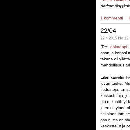
Äärimmäisyyksi
1 kommentti
|
22/04
22.4.2015 klo 12.
(Re:
jääkaappi
.
osan ja korjasi 
takana oli yllät
mahdollisuus tul
Eilen kaivelin i
luvun tueksi. Mu
tiedostoja. En s
keskusteluja, jo
olo ei kestänyt k
jotenkin ylpeä o
sellainen ihmine
osa niistä on s
keskustelut ja o