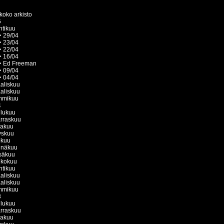
koko arkisto
5
htikuu
29/04
23/04
22/04
16/04
Ed Freeman
09/04
04/04
aliskuu
aliskuu
mmikuu
4
ulukuu
rraskuu
kakuu
yskuu
okuu
inäkuu
säkuu
ukokuu
htikuu
aliskuu
aliskuu
mmikuu
3
ulukuu
rraskuu
kakuu