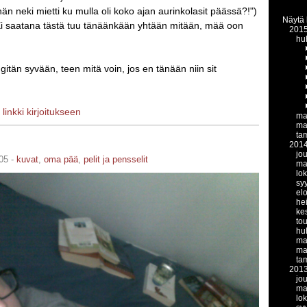
hän neki mietti ku mulla oli koko ajan aurinkolasit päässä?!")
Näytä 
i saatana tästä tuu tänäänkään yhtään mitään, mää oon
201
hu
gitän syvään, teen mitä voin, jos en tänään niin sit
|
linkki kirjoitukseen
ma
ma
ta
201
jo
05 -
kuvat
,
oma pää
,
pelit ja pensselit
ma
lo
sy
el
he
ke
to
hu
ma
ma
ta
201
jo
ma
lo