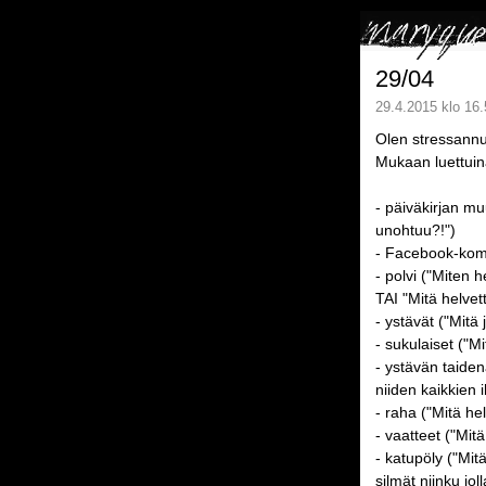
29/04
29.4.2015 klo 16.
Olen stressann
Mukaan luettuin
- päiväkirjan mu
unohtuu?!")
- Facebook-kommu
- polvi ("Miten 
TAI "Mitä helvet
- ystävät ("Mitä
- sukulaiset ("M
- ystävän taiden
niiden kaikkien 
- raha ("Mitä he
- vaatteet ("Mit
- katupöly ("Mit
silmät niinku joll