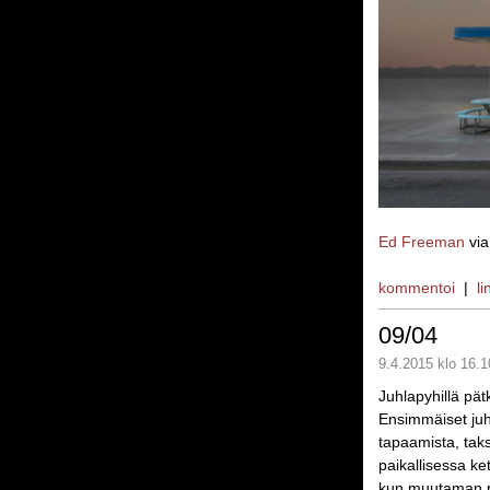
Ed Freeman
vi
kommentoi
|
li
09/04
9.4.2015 klo 16.1
Juhlapyhillä pätki
Ensimmäiset juhl
tapaamista, taks
paikallisessa ke
kun muutaman p