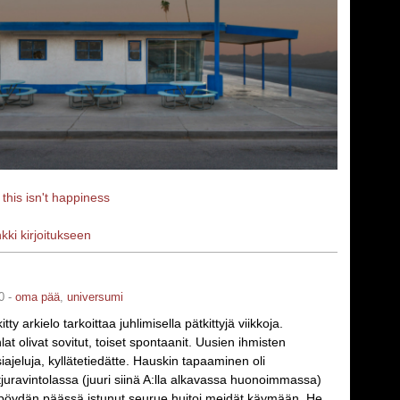
a
this isn't happiness
nkki kirjoitukseen
0 -
oma pää
,
universumi
tty arkielo tarkoittaa juhlimisella pätkittyjä viikkoja.
at olivat sovitut, toiset spontaanit. Uusien ihmisten
iajeluja, kyllätetiedätte. Hauskin tapaaminen oli
tjuravintolassa (juuri siinä A:lla alkavassa huonoimmassa)
öydän päässä istunut seurue huitoi meidät käymään. He