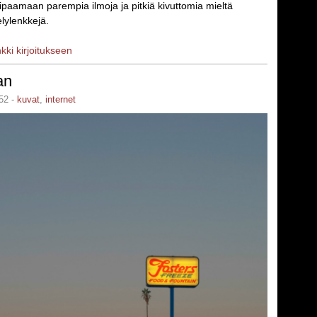
ipaamaan parempia ilmoja ja pitkiä kivuttomia mieltä
lylenkkejä.
nkki kirjoitukseen
an
52 -
kuvat
,
internet