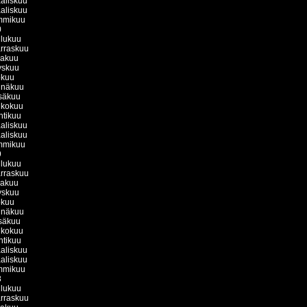
aliskuu
aliskuu
mmikuu
0
ulukuu
rraskuu
kakuu
yskuu
okuu
inäkuu
säkuu
ukokuu
htikuu
aliskuu
aliskuu
mmikuu
9
ulukuu
rraskuu
kakuu
yskuu
okuu
inäkuu
säkuu
ukokuu
htikuu
aliskuu
aliskuu
mmikuu
8
ulukuu
rraskuu