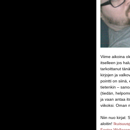
Viime aikoina ol
itselleen jos ha
tarkoittanut tä
kirjojen ja valk
pointti on siinä
tietenkin – sanoa
(tiedän, helpomm
ja vaan antaa it
viikoksi. Oman 
Niin nuo kirjat:
aloitin!
Ikuisuusp
Foster Wallacen