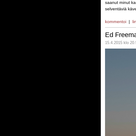
saanut minut ka
selventäviä käve
kommentoi
|
li
Ed Freem
15.4.2015 klo 20.