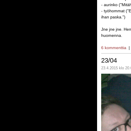
- aurinko ("Mitä
- työhommat ("E
ihan paska.")
Jne jne jne. Hen
huomenna.
6 kommenttia
23/04
23.4.2015 klo 20.