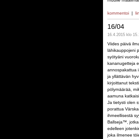
muulle maailmal
kommentoi
|
li
16/04
16.4.2015 klo 15.
Viides päivä ilm
lähikauppojeni p
syötyäni vuorok
kananugetteja ep
annospakattua in
ja yllättävän hyv
kirjoittanut tek
pölymäärää, mik
aamuna katkaisi
Ja tietysti olen
porattua Värska-
ihmeellisestä sy
Ballseja™, jotka
edelleen jotenk
joka ilmenee töi