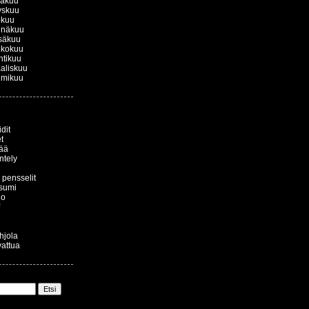
kakuu
yskuu
okuu
inäkuu
säkuu
ukokuu
htikuu
aliskuu
lmikuu
dit
t
ää
ntely
a pensselit
sumi
io
ohjola
vattua