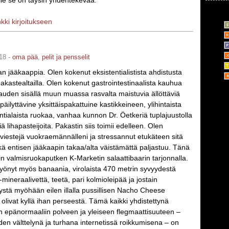
le se on täysin yhdentekevää.
nkki kirjoitukseen
18 -
oma pää
,
pelit ja pensselit
an jääkaappia. Olen kokenut eksistentialistista ahdistusta
akastealtailla. Olen kokenut gastrointestinaalista kauhua
auden sisällä muun muassa rasvalta maistuvia ällöttäviä
äilyttävine yksittäispakattuine kastikkeineen, ylihintaista
tialaista ruokaa, vanhaa kunnon Dr. Öetkeriä tuplajuustolla
iä lihapasteijoita. Pakastin siis toimii edelleen. Olen
stiviestejä vuokraemännälleni ja stressannut etukäteen sitä
ä entisen jääkaapin takaa/alta väistämättä paljastuu. Tänä
n valmisruokaputken K-Marketin salaattibaarin tarjonnalla.
 syönyt myös banaania, virolaista 470 metrin syvyydestä
mineraalivettä, teetä, pari kolmioleipää ja jostain
ystä myöhään eilen illalla pussillisen Nacho Cheese
 olivat kyllä ihan perseestä. Tämä kaikki yhdistettynä
in epänormaaliin polveen ja yleiseen flegmaattisuuteen –
den välttelynä ja turhana internetissä roikkumisena – on