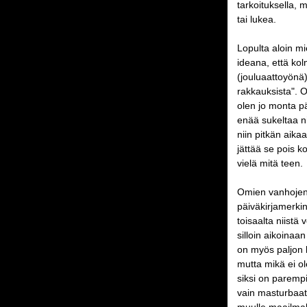
tarkoituksella, m
tai lukea.
Lopulta aloin mi
ideana, että ko
(jouluaattoyönä)
rakkauksista". O
olen jo monta pä
enää sukeltaa nii
niin pitkän aika
jättää se pois k
vielä mitä teen.
Omien vanhojen 
päiväkirjamerkin
toisaalta niistä
silloin aikoinaan
on myös paljon k
mutta mikä ei o
siksi on paremp
vain masturbaatio