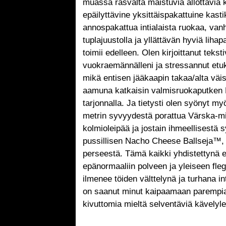
muassa rasvalta maistuvia ällöttäviä 
epäilyttävine yksittäispakattuine kasti
annospakattua intialaista ruokaa, van
tuplajuustolla ja yllättävän hyviä lihap
toimii edelleen. Olen kirjoittanut teksti
vuokraemännälleni ja stressannut etu
mikä entisen jääkaapin takaa/alta väi
aamuna katkaisin valmisruokaputken K
tarjonnalla. Ja tietysti olen syönyt my
metrin syvyydestä porattua Värska-min
kolmioleipää ja jostain ihmeellisestä s
pussillisen Nacho Cheese Ballseja™, j
perseestä. Tämä kaikki yhdistettynä e
epänormaaliin polveen ja yleiseen fle
ilmenee töiden välttelynä ja turhana i
on saanut minut kaipaamaan parempia 
kivuttomia mieltä selventäviä kävelyl