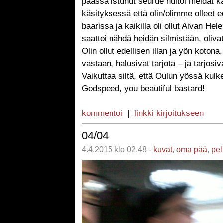
päässä istunut seurue huitoi meidät k
käsityksessä että olin/olimme olleet 
baarissa ja kaikilla oli ollut Aivan Hele
saattoi nähdä heidän silmistään, oliva
Olin ollut edellisen illan ja yön kotona,
vastaan, halusivat tarjota – ja tarjosiv
Vaikuttaa siltä, että Oulun yössä kulk
Godspeed, you beautiful bastard!
kommentoi
|
linkki kirjoitukseen
04/04
4.4.2015 klo 02.48 -
kuvat
,
oma pää
,
pel