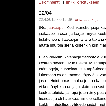
1 kommentti
|
linkki kirjoitukseen
22/04
22.4.2015 klo 12.39 -
oma pää
,
kirja
(Re:
jääkaappi
. Kodinkonekorjaaja kävi
jääkaappiin osan ja korjasi myös kuu
tiskikoneen. Jääkaapin alla ja takana 
mutta imuroin sieltä kuitenkin kun mah
Eilen kaivelin ikivanhoja tiedostoja v
kesken olevan luvun tueksi. Muistiinpa
tsättilogeja, huonolaatuisia mp3-tiedos
lukemaan exien kanssa käytyjä ikivanh
jos et ehdottomasti halua joutua kaih
ei kestänyt kauaa, ja joistain nopeasti 
keskusteluista jäi jopa jotenkin ylpeä
hienosti ja oli hauskaa. En ole sellain
kaikki mahdolliset yhteydenpidot, mut