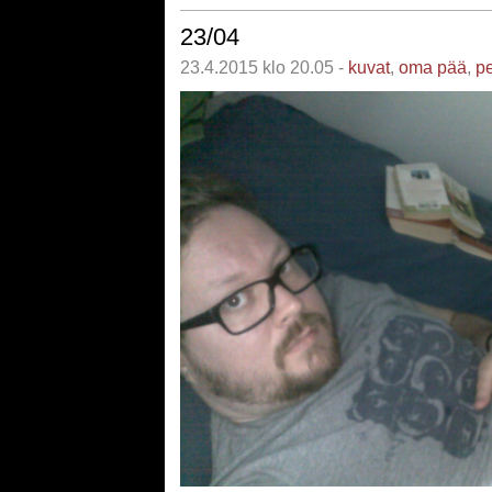
23/04
23.4.2015 klo 20.05 -
kuvat
,
oma pää
,
pe