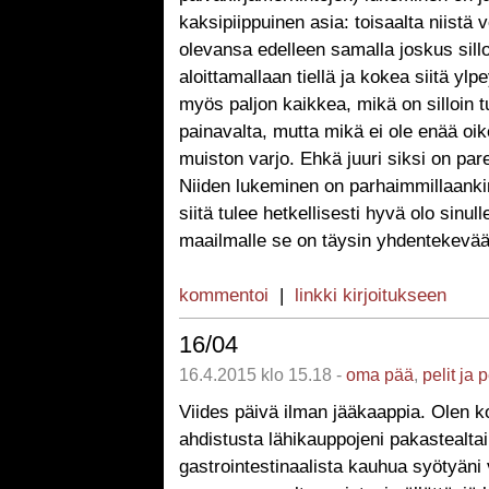
kaksipiippuinen asia: toisaalta niistä vo
olevansa edelleen samalla joskus sill
aloittamallaan tiellä ja kokea siitä ylpe
myös paljon kaikkea, mikä on silloin t
painavalta, mutta mikä ei ole enää oi
muiston varjo. Ehkä juuri siksi on par
Niiden lukeminen on parhaimmillaanki
siitä tulee hetkellisesti hyvä olo sinull
maailmalle se on täysin yhdentekevää
kommentoi
|
linkki kirjoitukseen
16/04
16.4.2015 klo 15.18 -
oma pää
,
pelit ja 
Viides päivä ilman jääkaappia. Olen ko
ahdistusta lähikauppojeni pakastealtai
gastrointestinaalista kauhua syötyän