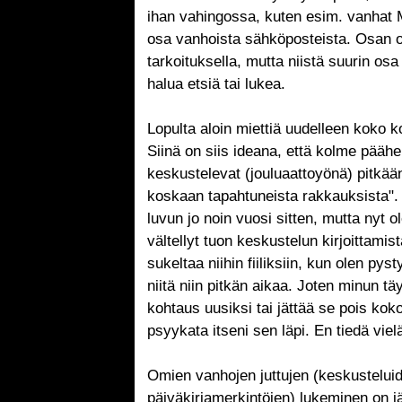
ihan vahingossa, kuten esim. vanhat 
osa vanhoista sähköposteista. Osan ol
tarkoituksella, mutta niistä suurin osa 
halua etsiä tai lukea.
Lopulta aloin miettiä uudelleen koko 
Siinä on siis ideana, että kolme pääh
keskustelevat (jouluaattoyönä) pitkään
koskaan tapahtuneista rakkauksista". 
luvun jo noin vuosi sitten, mutta nyt 
vältellyt tuon keskustelun kirjoittamis
sukeltaa niihin fiiliksiin, kun olen py
niitä niin pitkän aikaa. Joten minun tä
kohtaus uusiksi tai jättää se pois koko
psyykata itseni sen läpi. En tiedä viel
Omien vanhojen juttujen (keskustelui
päiväkirjamerkintöjen) lukeminen on jä