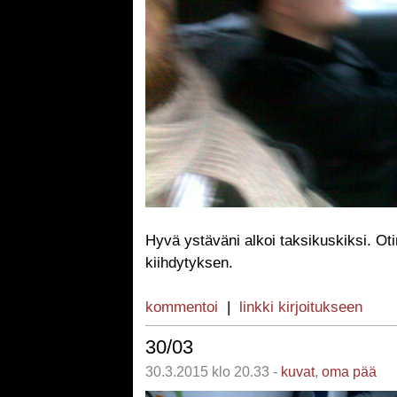
Hyvä ystäväni alkoi taksikuskiksi. Ot
kiihdytyksen.
kommentoi
|
linkki kirjoitukseen
30/03
30.3.2015 klo 20.33 -
kuvat
,
oma pää