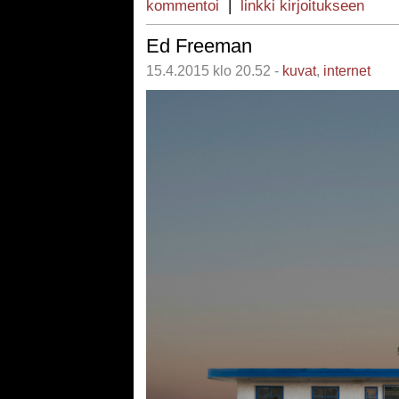
kommentoi
|
linkki kirjoitukseen
Ed Freeman
15.4.2015 klo 20.52 -
kuvat
,
internet