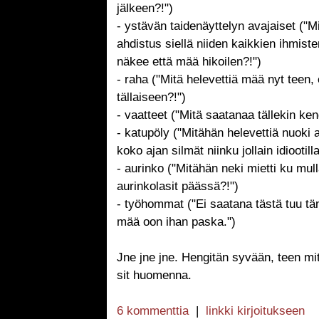
jälkeen?!")
- ystävän taidenäyttelyn avajaiset ("M
ahdistus siellä niiden kaikkien ihmist
näkee että mää hikoilen?!")
- raha ("Mitä helevettiä mää nyt teen,
tällaiseen?!")
- vaatteet ("Mitä saatanaa tällekin ken
- katupöly ("Mitähän helevettiä nuoki 
koko ajan silmät niinku jollain idiootilla
- aurinko ("Mitähän neki mietti ku mull
aurinkolasit päässä?!")
- työhommat ("Ei saatana tästä tuu t
mää oon ihan paska.")
Jne jne jne. Hengitän syvään, teen mit
sit huomenna.
6 kommenttia
|
linkki kirjoitukseen