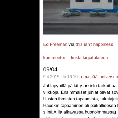
Ed Freeman
via
this isn't happiness
kommentoi
|
linkki kirjoitukseen
09/04
9.4.2015 klo 16.10 -
oma pää
,
universu
Juhlapyhillä pätkitty arkielo tarkoittaa 
viikkoja. Ensimmäiset juhlat olivat sovi
Uusien ihmisten tapaamista, taksiajeluj
Hauskin tapaaminen oli paikallisessa k
siinä A:lla alkavassa huonoimmassa