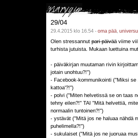
29/04
29.4.2015 klo 16.54 -
oma pää
,
univers
Olen stressannut
pari päivää
viime vi
turhista jutuista. Mukaan luettuina mu
- päiväkirjan muutaman rivin kirjoittam
jotain unohtuu?!")
- Facebook-kommunikointi ("Miksi se s
kattoa'?!")
- polvi ("Miten helvetissä se on taas 
tehny eilen?!" TAI "Mitä helvettiä, mi
normaalin tuntoinen?!")
- ystävät ("Mitä jos ne haluaa nähdä m
puhelimella?!")
- sukulaiset ("Mitä jos ne juoruaa must