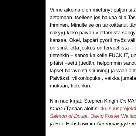
Viime aikoina olen miettinyt paljon sit
antamaan itselleen jos haluaa olla Ta
Ihminen. Minulle se on tarkoittanut t
näkyy) koko päivän viettämistä sängys
kanssa. Okei, läppäri pyörii myös väli
on siinä, että joskus on terveellistä
tietenkin – sanoa kaikelle FUCK IT, uno
pitäisi –setti (tiedän, helpommin sano
lapset haravointi spinning) ja vaan an
Päiväksi, viikonlopuksi, vaikka juma
mukaan, tietenkin.
Niin nuo kirjat: Stephen Kingin
On Wri
rauha
(Tänään aloitin!
Ikuisuusprojekt
Salmon of Doubt
,
David Foster Walla
ja Eric Hobsbawmin
Äärimmäisyyksie