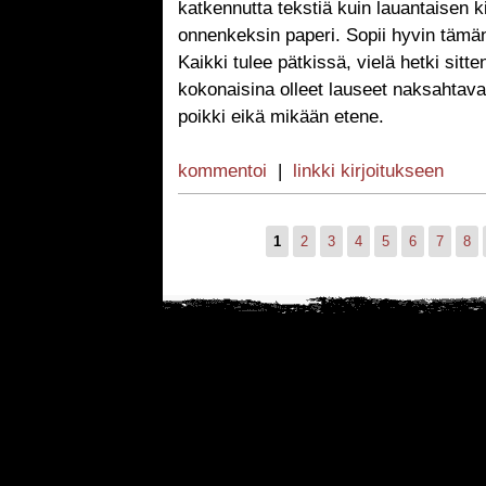
katkennutta tekstiä kuin lauantaisen k
onnenkeksin paperi. Sopii hyvin tämän p
Kaikki tulee pätkissä, vielä hetki sitt
kokonaisina olleet lauseet naksahtavat
poikki eikä mikään etene.
kommentoi
|
linkki kirjoitukseen
1
2
3
4
5
6
7
8