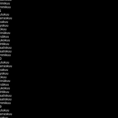
lmikuu
ammikuu
1
ulukuu
arraskuu
kakuu
yyskuu
okuu
einäkuu
esäkuu
ukokuu
htikuu
aliskuu
aliskuu
ammikuu
0
ulukuu
arraskuu
kakuu
yyskuu
okuu
einäkuu
esäkuu
ukokuu
htikuu
aliskuu
aliskuu
ammikuu
9
ulukuu
arraskuu
kakuu