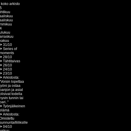
 koko arkisto
5
htikuu
aliskuu
aliskuu
ammikuu
4
ulukuu
arraskuu
kakuu
31/10
Series of
moments
28/10
Tähtitaivas
26/10
24/10
23/10
Arkistosta:
"Voisin lopettaa
työni ja ostaa
banjon ja asiat
olisivat todella
hyvin tunnin tai
pari.."
Työnjälkeinen
elämä
Arkistosta:
Omistettu
sunnuntaifiiliksille
04/10
yyskuu