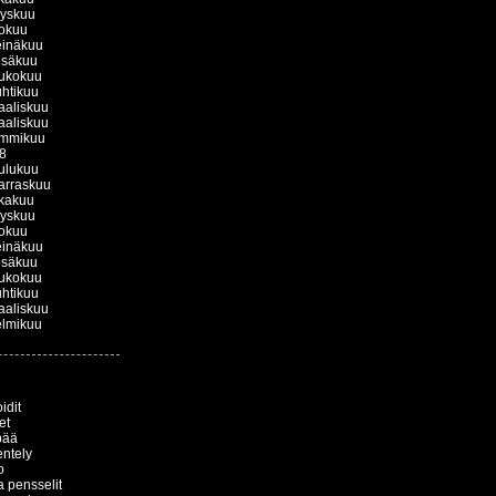
yyskuu
okuu
einäkuu
esäkuu
ukokuu
htikuu
aliskuu
aliskuu
ammikuu
8
ulukuu
arraskuu
kakuu
yyskuu
okuu
einäkuu
esäkuu
ukokuu
htikuu
aliskuu
lmikuu
idit
et
pää
entely
o
ja pensselit