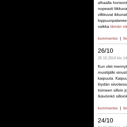
alhaalla horison
nopeasti liikkuv
vilkkuvat ikkuna
loppuunpalaneest
vaikka
tämän nä
kommentoi
|
li
26/10
26.10.2014 klo 14
Kun olet mennyt,
muistijälki sinust
kaipuuta. Kaipuu
löydän siivotessa
toimeen silloin
Ikävöinkö silloin
kommentoi
|
li
24/10