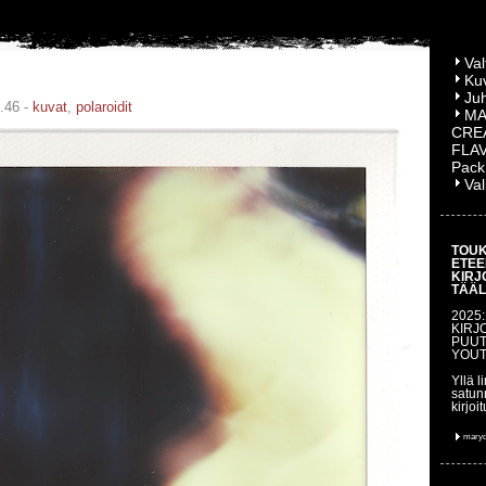
Val
Kuv
Juh
.46 -
kuvat
,
polaroidit
MA
CRE
FLA
Pack
Val
TOUK
ETEE
KIRJ
TÄÄL
2025
KIRJ
PUUT
YOUT
Yllä l
satun
kirjoit
maryq