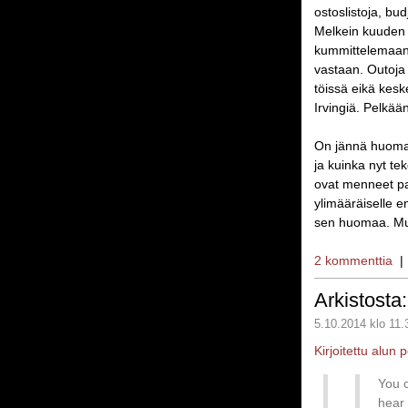
ostoslistoja, bu
Melkein kuuden v
kummittelemaan l
vastaan. Outoja s
töissä eikä kes
Irvingiä. Pelkään
On jännä huomat
ja kuinka nyt tek
ovat menneet pa
ylimääräiselle e
sen huomaa. Mut
2 kommenttia
Arkistosta:
5.10.2014 klo 11.
Kirjoitettu alun
You c
hear 