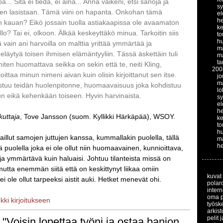
... Sitä ei tiedä, ei aina... Anna vaikeni, etsi sanoja ja
s
tten lasistaan. Tämä viini on hapanta. Onkohan tämä
el
h
ian kauan? Eikö jossain tuolla astiakaapissa ole avaamaton
k
o? Tai ei, olkoon. Älkää keskeyttäkö minua. Tarkoitin siis
to
hu
 vain ani harvoilla on malttia yrittää ymmärtää ja
ma
eläytyä toisen ihmisen elämäntyyliin. Tässä äskettäin tuli
ma
t
iten huomattava seikka on sekin että te, neiti Kling,
200
joittaa minun nimeni aivan kuin olisin kirjoittanut sen itse.
jo
m
stuu teidän huolenpitonne, huomaavaisuus joka kohdistuu
lo
un eikä kehenkään toiseen. Hyvin harvinaista.
s
el
h
kuttaja
, Tove Jansson (suom. Kyllikki Härkäpää), WSOY.
k
to
hu
illut samojen juttujen kanssa, kummallakin puolella, tällä
ma
he
lä puolella joka ei ole ollut niin huomaavainen, kunnioittava,
a ymmärtävä kuin haluaisi. Johtuu tilanteista missä on
 mutta enemmän siitä että on keskittynyt liikaa omiin
kuvat
i ole ollut tarpeeksi aistit auki. Hetket menevät ohi.
polaro
intern
oma 
nkki kirjoitukseen
työsk
arkist
pelit 
 "Voisin lopettaa työni ja ostaa banjon