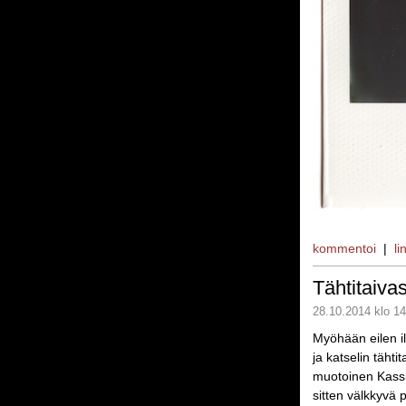
kommentoi
|
li
Tähtitaiva
28.10.2014 klo 14
Myöhään eilen i
ja katselin täht
muotoinen Kass
sitten välkkyvä 