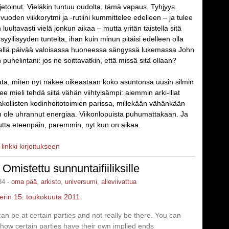
djetoinut. Vieläkin tuntuu oudolta, tämä vapaus. Tyhjyys.
uoden viikkorytmi ja -rutiini kummittelee edelleen – ja tulee
uultavasti vielä jonkun aikaa – mutta yritän taistella sitä
yyllisyyden tunteita, ihan kuin minun pitäisi edelleen olla
kellä päivää valoisassa huoneessa sängyssä lukemassa John
 puhelintani: jos ne soittavatkin, että missä sitä ollaan?
a, miten nyt näkee oikeastaan koko asuntonsa uusin silmin
ee mieli tehdä siitä vähän viihtyisämpi: aiemmin arki-illat
kollisten kodinhoitotoimien parissa, millekään vähänkään
n ole uhrannut energiaa. Viikonlopuista puhumattakaan. Ja
ta eteenpäin, paremmin, nyt kun on aikaa.
|
linkki kirjoitukseen
 Omistettu sunnuntaifiiliksille
34 -
oma pää
,
arkisto
,
universumi
,
alleviivattua
 perin 15. toukokuuta 2011
an be at certain parties and not really be there. You can
how certain parties have their own implied ends