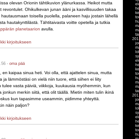
tissa olevan Orionin tähtikuvion ylänurkassa. Heikot mutta
el
h
at revontulet. Ohikulkevan junan ääni ja kasvillisuuden takaa
k
t hautausmaan toisella puolella, palaneen haju jostain lähellä
to
hu
a hautakynttilästä. Tähtitaivasta voitte opetella ja tutkia
ma
ppärän planetaarion
avulla.
ma
t
201
nkki kirjoitukseen
jo
m
lo
s
el
.56 -
oma pää
h
k
 en kaipaa sinua heti. Voi olla, että ajattelen sinua, mutta
to
hu
a ja lämmöstäsi on vielä niin tuore, että siihen ei liity
ma
 tulee vasta päiviä, viikkoja, kuukausia myöhemmin, kun
ma
t
 jonkun merkin siitä, että olit täällä. Mietin miten tulin ikinä
201
 joskus kun tapasimme useammin, pidimme yhteyttä.
jo
m
kin näin paljon?
lo
s
el
nkki kirjoitukseen
h
k
to
hu
ma