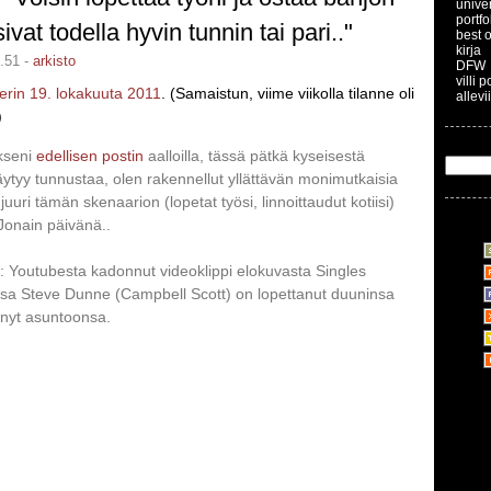
unive
portfo
sivat todella hyvin tunnin tai pari.."
best o
kirja
.51 -
arkisto
DFW
villi 
 perin 19. lokakuuta 2011
. (Samaistun, viime viikolla tilanne oli
allevi
)
kseni
edellisen postin
aalloilla, tässä pätkä kyseisestä
Täytyy tunnustaa, olen rakennellut yllättävän monimutkaisia
 juuri tämän skenaarion (lopetat työsi, linnoittaudut kotiisi)
 Jonain päivänä..
 Youtubesta kadonnut videoklippi elokuvasta Singles
ssa Steve Dunne (Campbell Scott) on lopettanut duuninsa
tynyt asuntoonsa.