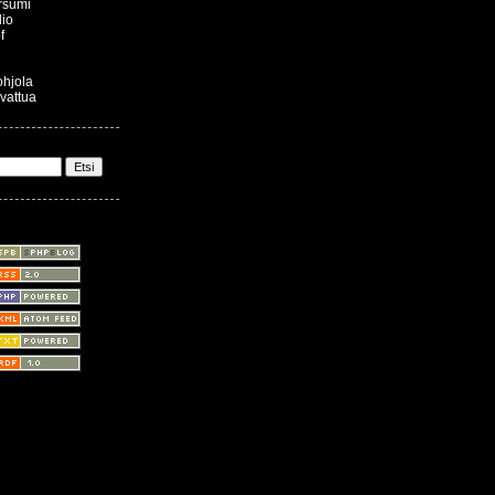
rsumi
lio
f
pohjola
ivattua