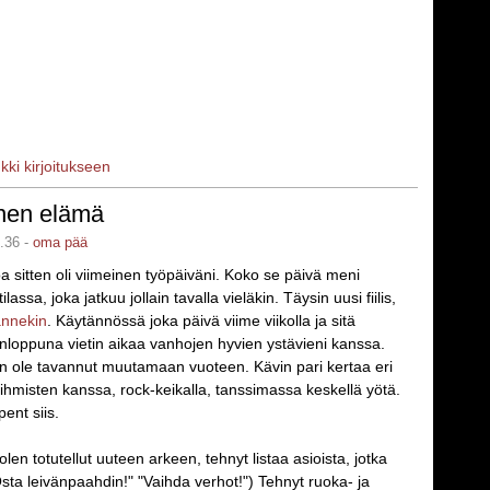
nkki kirjoitukseen
inen elämä
.36 -
oma pää
oa sitten oli viimeinen työpäiväni. Koko se päivä meni
lassa, joka jatkuu jollain tavalla vieläkin. Täysin uusi fiilis,
lannekin
. Käytännössä joka päivä viime viikolla ja sitä
nloppuna vietin aikaa vanhojen hyvien ystävieni kanssa.
en ole tavannut muutamaan vuoteen. Kävin pari kertaa eri
i ihmisten kanssa, rock-keikalla, tanssimassa keskellä yötä.
ent siis.
len totutellut uuteen arkeen, tehnyt listaa asioista, jotka
"Osta leivänpaahdin!" "Vaihda verhot!") Tehnyt ruoka- ja