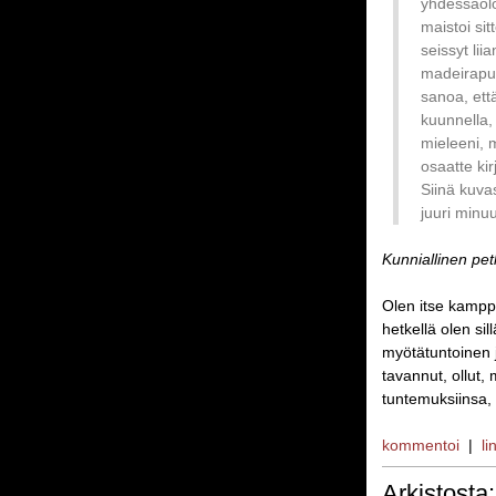
yhdessäoloa
maistoi si
seissyt li
madeirapull
sanoa, että
kuunnella, 
mieleeni, m
osaatte kir
Siinä kuva
juuri minu
Kunniallinen pet
Olen itse kamppa
hetkellä olen sil
myötätuntoinen j
tavannut, ollut,
tuntemuksiinsa, e
kommentoi
|
li
Arkistosta: