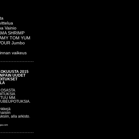
ta
ittelua
a Vainio
MA SHRIMP
AMY TOM YUM
VOUR Jumbo
innan vaikeus
OKUUSTA 2015
NPÄIN UUDET
OITUKSET
LÄ
: OSASTA
OITUKSIA
TUU MM.
UBEUPOTUKSIA.
inkkejä
naisiin
uksiin, alla arkisto.
ue.com