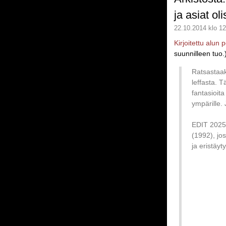
ja asiat oli
22.10.2014 klo 12
Kirjoitettu alun
suunnilleen tuo.
Ratsastaa
leffasta. 
fantasioita
ympärille.
EDIT 2025:
(1992), jo
ja eristäy