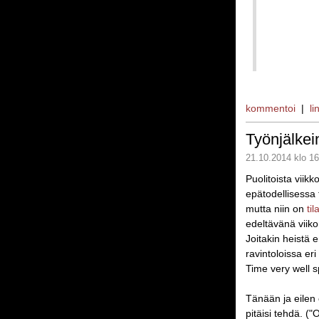
kommentoi
|
li
Työnjälke
21.10.2014 klo 16
Puolitoista viikk
epätodellisessa ti
mutta niin on
ti
edeltävänä viiko
Joitakin heistä 
ravintoloissa er
Time very well sp
Tänään ja eilen o
pitäisi tehdä. (