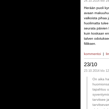
24.10.2014 klo 14
Herään puoli kym
avaan makuuhuon
valkoista pihaa 
huolimatta tulee
seurata päivien 
kuin koskaan en
talven odotukse
fiiliksen.
kommentoi
|
li
23/10
23.10.2014 klo 12
On aika har
huomionsa 
tapahtuu u
syventymis
tarvitsee j
tarvitseva