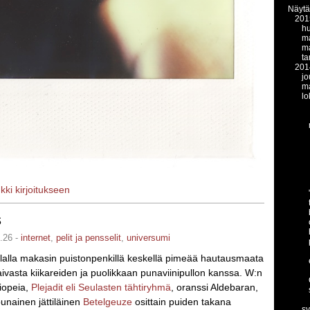
Näytä
201
hu
ma
ma
t
201
jo
m
lo
nkki kirjoitukseen
s
.26 -
internet
,
pelit ja pensselit
,
universumi
llalla makasin puistonpenkillä keskellä pimeää hautausmaata
itaivasta kiikareiden ja puolikkaan punaviinipullon kanssa. W:n
iopeia,
Plejadit eli Seulasten tähtiryhmä
, oranssi Aldebaran,
punainen jättiläinen
Betelgeuze
osittain puiden takana
s