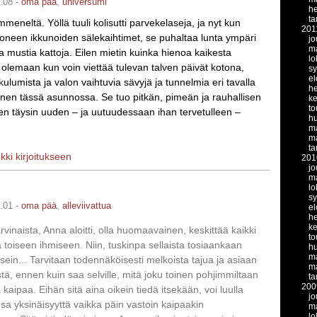
.08 -
oma pää
,
universumi
he
t
meneltä. Yöllä tuuli kolisutti parvekelaseja, ja nyt kun
201
een ikkunoiden sälekaihtimet, se puhaltaa lunta ympäri
jo
m
ja mustia kattoja. Eilen mietin kuinka hienoa kaikesta
lo
 olemaan kun voin viettää tulevan talven päivät kotona,
s
el
kulumista ja valon vaihtuvia sävyjä ja tunnelmia eri tavalla
h
nen tässä asunnossa. Se tuo pitkän, pimeän ja rauhallisen
k
to
en täysin uuden – ja uutuudessaan ihan tervetulleen –
hu
ma
ma
t
nkki kirjoitukseen
201
jo
m
lo
s
.01 -
oma pää
,
alleviivattua
el
h
k
vinaista, Anna aloitti, olla huomaavainen, keskittää kaikki
to
toiseen ihmiseen. Niin, tuskinpa sellaista tosiaankaan
hu
ma
sein... Tarvitaan todennäköisesti melkoista tajua ja asiaan
ma
tä, ennen kuin saa selville, mitä joku toinen pohjimmiltaan
t
200
a kaipaa. Eihän sitä aina oikein tiedä itsekään, voi luulla
jo
nsa yksinäisyyttä vaikka päin vastoin kaipaakin
m
lo