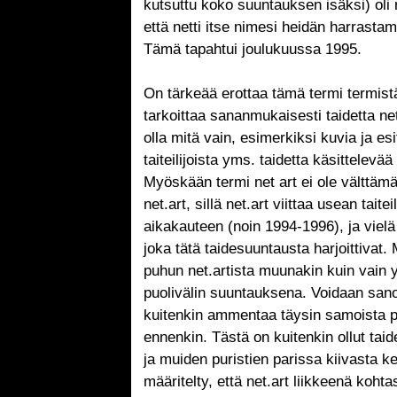
kutsuttu koko suuntauksen isäksi) oli
että netti itse nimesi heidän harrast
Tämä tapahtui joulukuussa 1995.
On tärkeää erottaa tämä termi termist
tarkoittaa sananmukaisesti taidetta net
olla mitä vain, esimerkiksi kuvia ja esit
taiteilijoista yms. taidetta käsittelevää
Myöskään termi net art ei ole välttäm
net.art, sillä net.art viittaa usean taite
aikakauteen (noin 1994-1996), ja vielä
joka tätä taidesuuntausta harjoittivat
puhun net.artista muunakin kuin vai
puolivälin suuntauksena. Voidaan sano
kuitenkin ammentaa täysin samoista pe
ennenkin. Tästä on kuitenkin ollut taidek
ja muiden puristien parissa kiivasta k
määritelty, että net.art liikkeenä koh