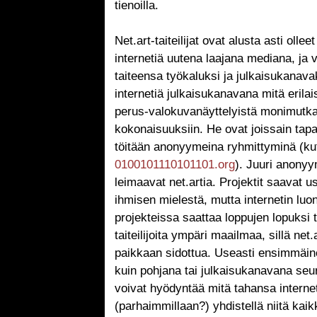
tienoilla.
Net.art-taiteilijat ovat alusta asti oll
internetiä uutena laajana mediana, ja 
taiteensa työkaluksi ja julkaisukanava
internetiä julkaisukanavana mitä erilais
perus-valokuvanäyttelyistä monimutkai
kokonaisuuksiin. He ovat joissain tap
töitään anonyymeina ryhmittyminä (ku
0100101110101101.org
). Juuri anonyy
leimaavat net.artia. Projektit saavat 
ihmisen mielestä, mutta internetin luon
projekteissa saattaa loppujen lopuksi
taiteilijoita ympäri maailmaa, sillä net.
paikkaan sidottua. Useasti ensimmäine
kuin pohjana tai julkaisukanavana seura
voivat hyödyntää mitä tahansa interne
(parhaimmillaan?) yhdistellä niitä kaik