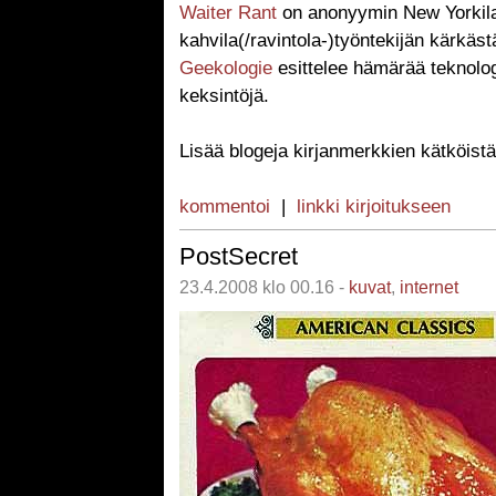
Waiter Rant
on anonyymin New Yorkil
kahvila(/ravintola-)työntekijän kärkästä
Geekologie
esittelee hämärää teknologi
keksintöjä.
Lisää blogeja kirjanmerkkien kätköist
kommentoi
|
linkki kirjoitukseen
PostSecret
23.4.2008 klo 00.16 -
kuvat
,
internet