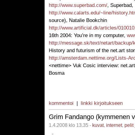
http://www.superbad.com/
, Superbad,
http://www.calarts.edu/~line/history.ht
source), Natalie Bookchin
http://www.artificial.dk/articles/0100
16th 2004: You’re in my computer,
www
http://message.sk/text/netart/backup/
History and futurism of the net.art s
http://amsterdam.nettime.org/Lists-Arc
<nettime> Vuk Cosic interview: net.ar
Bosma
kommentoi
|
linkki kirjoitukseen
Grim Fandango (kymmenen vuo
1.4.2008 klo 13.35 -
kuvat
,
internet
,
pelit