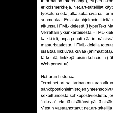
Information Interchange), eli perus-ro
erikoismerkkejä. Net.art-taiteilijat käy
työkaluna että julkaisukanavana. Termi
suomentaa. Erilaisia ohjelmointikieliä 
alkunsa HTML-kielestä (HyperText Ma
Verrattain yksinkertaisesta HTML-kiel
kaikki irti, onpa puhuttu äärimmäisis
masturbaatiosta. HTML-kielellä toteute
sisältää liikkuvaa kuvaa (animaatiota)
tärkeintä, linkkejä toisiin kohteisiin 
Web perustuu).
Net.artin historiaa
Termi net.art sai tarinan mukaan alku
sähköpostiohjelmistojen yhteensopiv
sekoittuneesta sähköpostiviestistä, j
”oikeaa” tekstiä sisältänyt pätkä sisäl
Viestin vastaanottanut net.art-taiteili