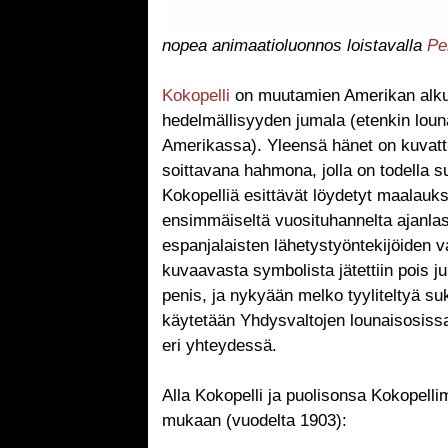
nopea animaatioluonnos loistavalla
Pe
Kokopelli
on muutamien Amerikan alku
hedelmällisyyden jumala (etenkin loun
Amerikassa). Yleensä hänet on kuvatt
soittavana hahmona, jolla on todella s
Kokopelliä esittävät löydetyt maalauks
ensimmäiseltä vuosituhannelta ajanl
espanjalaisten lähetystyöntekijöiden 
kuvaavasta symbolista jätettiin pois 
penis, ja nykyään melko tyyliteltyä su
käytetään Yhdysvaltojen lounaisosis
eri yhteydessä.
Alla Kokopelli ja puolisonsa Kokopelli
mukaan (vuodelta 1903):