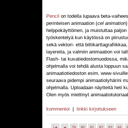
Pencil
on todella lupaava beta-vaihee
perinteisen animaation (
cel animation
)
helppokäyttöinen, ja muistuttaa paljon 
työskentelyä kun käytössä on piirustu
sekä vektori- että bittikarttagrafiikkaa
layereita, ja valmiin animaation voi ta
Flash- tai kuvatiedostomuodossa, mikä 
ohjelmalla voi tehdä alusta loppuun s
animaatiotiedoston esim. www-sivuille
seuraava pidempi animaatiolyhärini mah
ohjelmalla. Uploadaan näytteitä heti ku
Olen myös miettinyt animaatiotutoriaa
kommentoi
|
linkki kirjoitukseen
|◄
◄
79
80
81
82
83
84