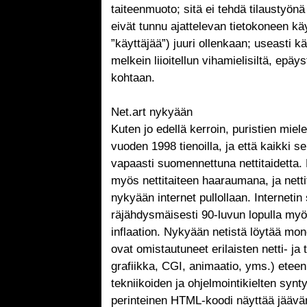
taiteenmuoto; sitä ei tehdä tilaustyönä 
eivät tunnu ajattelevan tietokoneen kä
”käyttäjää”) juuri ollenkaan; useasti kä
melkein liioitellun vihamielisiltä, epäyst
kohtaan.
Net.art nykyään
Kuten jo edellä kerroin, puristien miele
vuoden 1998 tienoilla, ja että kaikki sen
vapaasti suomennettuna nettitaidetta. 
myös nettitaiteen haaraumana, ja netti
nykyään internet pullollaan. Interneti
räjähdysmäisesti 90-luvun lopulla myö
inflaation. Nykyään netistä löytää mon
ovat omistautuneet erilaisten netti- ja
grafiikka, CGI, animaatio, yms.) eteen
tekniikoiden ja ohjelmointikielten synt
perinteinen HTML-koodi näyttää jäävän 