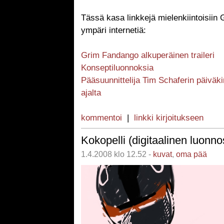
Tässä kasa linkkejä mielenkiintoisiin 
ympäri internetiä:
Grim Fandango alkuperäinen traileri
Konseptiluonnoksia
Pääsuunnittelija Tim Schaferin päiväkir
ajalta
kommentoi
|
linkki kirjoitukseen
Kokopelli (digitaalinen luonno
1.4.2008 klo 12.52 -
kuvat
,
oma pää