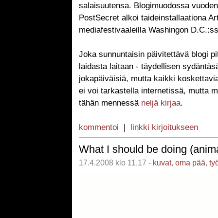
salaisuutensa. Blogimuodossa vuoden 
PostSecret alkoi taideinstallaationa Ar
mediafestivaaleilla Washingon D.C.:s
Joka sunnuntaisin päivitettävä blogi pi
laidasta laitaan - täydellisen sydäntäs
jokapäiväisiä, mutta kaikki koskettavi
ei voi tarkastella internetissä, mutta m
tähän mennessä
neljä kirjaa
.
kommentoi
|
linkki kirjoitukseen
What I should be doing (anim
17.4.2008 klo 11.17 -
kuvat
,
oma pää
,
ty