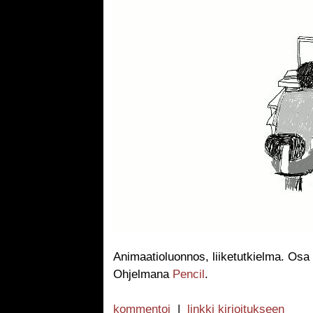
Animaatioluonnos, liiketutkielma. Os
Ohjelmana
Pencil
.
kommentoi
|
linkki kirjoitukseen