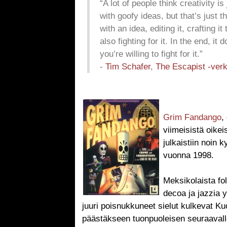
“A lot of people think creativity i
with goofy ideas, but that’s just 
with an idea, editing it, crafting it
also fighting for it. In the end, it
you’re willing to fight for it.”
-
Tim Schafer
,
The Escapist -ver
Grim Fandango
,
viimeisistä oikei
julkaistiin noin 
vuonna 1998.
Meksikolaista folk
decoa ja jazzia 
juuri poisnukkuneet sielut kulkevat Ku
päästäkseen tuonpuoleisen seuraavalle