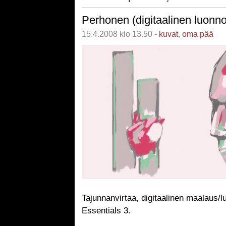
Perhonen (digitaalinen luonn
15.4.2008 klo 13.50 -
kuvat
,
oma pää
Tajunnanvirtaa, digitaalinen maalaus/l
Essentials 3.