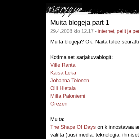
Muita blogeja part 1
29.4.2008 klo 12.17 -
internet
,
pelit ja pe
Muita blogeja? Ok. Näitä tulee seuratt
Kotimaiset sarjakuvablogit:
Ville Ranta
Kaisa Leka
Johanna Tolonen
Olli Hietala
Milla Paloniemi
Grezen
Muita:
The Shape Of Days
on kiinnostavaa a
väliltä (uusi media, teknologia, ihmiset