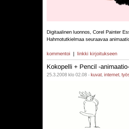
Digitaalinen luonnos, Corel Painter Es
Hahmotutkielmaa seuraavaa animaatio
kommentoi
|
linkki kirjoitukseen
Kokopelli + Pencil -animaatio
25.3.2008 klo 02.08 -
kuvat
,
internet
,
työ