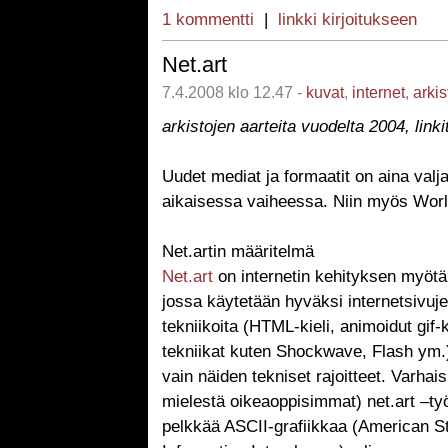
1 kommentti
|
linkki kirjoitukseen
Net.art
7.4.2008 klo 12.47 -
kuvat
,
internet
,
arkis
arkistojen aarteita vuodelta 2004, linkit
Uudet mediat ja formaatit on aina valja
aikaisessa vaiheessa. Niin myös Wor
Net.artin määritelmä
Net.art
on internetin kehityksen myötä
jossa käytetään hyväksi internetsivuj
tekniikoita (HTML-kieli, animoidut gi
tekniikat kuten Shockwave, Flash ym.) 
vain näiden tekniset rajoitteet. Varha
mielestä oikeaoppisimmat) net.art –ty
pelkkää ASCII-grafiikkaa (American S