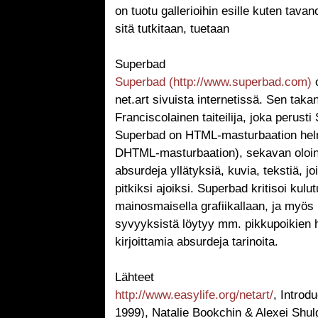
on tuotu gallerioihin esille kuten tav
sitä tutkitaan, tuetaan
Superbad
Superbad (http://www.superbad.com)
o
net.art sivuista internetissä. Sen ta
Franciscolainen taiteilija, joka perus
Superbad on HTML-masturbaation hel
DHTML-masturbaation), sekavan oloinen
absurdeja yllätyksiä, kuvia, tekstiä, 
pitkiksi ajoiksi. Superbad kritisoi kul
mainosmaisella grafiikallaan, ja myös i
syvyyksistä löytyy mm. pikkupoikien h
kirjoittamia absurdeja tarinoita.
Lähteet
http://www.easylife.org/netart/
, Introdu
1999), Natalie Bookchin & Alexei Shul