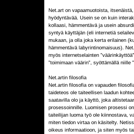
Net.art on vapaamuotoista, itsenäistä,
hyödyntävää. Usein se on kuin interakt
kollaasi, hämmentävä ja usein absurd
syntyä käyttäjän (eli internetiä selail
mukaan, ja olla joka kerta erilainen 
hämmentävä labyrintinomaisuus). Net.
myös internetselainten ”väärinkäyttöä”,
”toimimaan väärin”, syöttämällä niille 
Net.artin filosofia
Net.artin filosofia on vapauden filosofi
taideteos ole taiteellisen laadun koht
saatavilla olo ja käyttö, joka altistetaan
prosessoinnille. Luomisen prosessi on
taiteilijan luoma työ ole kiinnostava, 
miten tiedon virtaa on käsitelty. Netis
oikeus informaatioon, ja siten myös tai