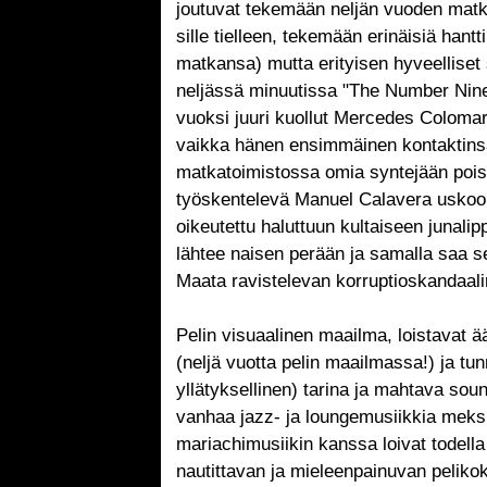
joutuvat tekemään neljän vuoden matk
sille tielleen, tekemään erinäisiä ha
matkansa) mutta erityisen hyveellise
neljässä minuutissa "The Number Nine
vuoksi juuri kuollut Mercedes Colomar
vaikka hänen ensimmäinen kontaktins
matkatoimistossa omia syntejään po
työskentelevä Manuel Calavera uskoo
oikeutettu haluttuun kultaiseen junal
lähtee naisen perään ja samalla saa se
Maata ravistelevan korruptioskandaali
Pelin visuaalinen maailma, loistavat ään
(neljä vuotta pelin maailmassa!) ja tu
yllätyksellinen) tarina ja mahtava soun
vanhaa jazz- ja loungemusiikkia meks
mariachimusiikin kanssa loivat todella
nautittavan ja mieleenpainuvan pelik