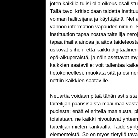
joten kaikilla tulisi olla oikeus osallis
Tällä tavoi kritisoidaan taidetta institu
voiman hallitsijana ja käyttäjänä. Net.a
vannoo information vapauden nimiin. S
instituution tapaa nostaa taiteilija ner
tapaa ihailla ainoaa ja aitoa taideteosta.
uskovat siihen, että kaikki digitaaline
epä-alkuperäistä, ja näin asettavat my
kaikkien saataville; voit tallentaa kai
tietokoneellesi, muokata sitä ja esimer
nettiin kaikkien saataville.
Net.artia voidaan pitää tähän astisist
taiteilijan päänsisäistä maailmaa vas
puolesta; enää ei eritellä maalausta, p
toisistaan, ne kaikki nivoutuvat yhteen
taiteilijan mielen kankaalla. Taide synt
elementeistä. Se on myös tietyllä tava