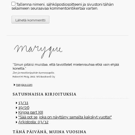
Tallenna nimeni, sähköpostiosoitteeni ja sivustoni tähän
selaimeen seuraavaa kommentointikertaa varten.
”Sinun pitäisi muistaa, että tavoittelet mielenrauhaa etkä vain ehjää
konetta.”
Zen ja moottoripyörän kunnossapito
,
Robert M. Pirsig, 2002, WS Bookwell Oy
maryque.com
SATUNNAISIA KIRJOITUKSIA
13/11
19/06
Kirjoja part XIII
"Sää oot se, joka on näyttäny samalta kakskyt vuotta!"
Arkistosta: 03/12
TÄNÄ PÄIVÄNÄ, MUINA VUOSINA