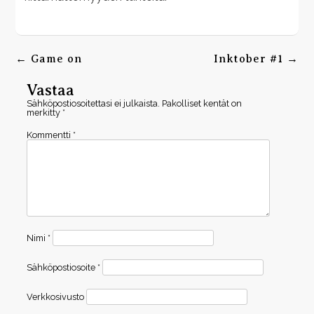
Post
navigation
←
Game on
Inktober #1
→
Vastaa
Sähköpostiosoitettasi ei julkaista.
Pakolliset kentät on
merkitty
*
Kommentti
*
Nimi
*
Sähköpostiosoite
*
Verkkosivusto