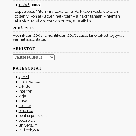
10/08
2015
Loppukesä. Miten hirvittävä sana. Vaikka on vasta elokuun
toisen viikon alku olen hetkittäin – ainakin tänään – hieman
allapäin. Mikä on jotenkin outoa, sillä eihän…
2008-2015
Helmikuun 2008 ja huhtikuun 2015 väliset kirjoitukset löytyvät
vanhalta alustalta
.
ARKISTOT
Arkistot
KATEGORIAT
73AM
alleviivattua
arkisto
internet
kirja
kuvat
luettua
oma pää
pelit ja pensselit
polaroidit
universumi
villi pohjola