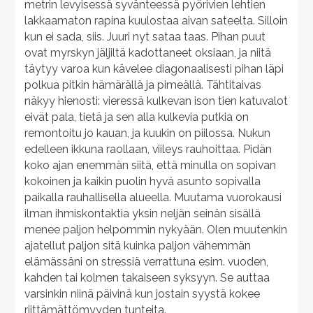
metrin levyisessä syvänteessä pyörivien lehtien
lakkaamaton rapina kuulostaa aivan sateelta. Silloin
kun ei sada, siis. Juuri nyt sataa taas. Pihan puut
ovat myrskyn jäljiltä kadottaneet oksiaan, ja niitä
täytyy varoa kun kävelee diagonaalisesti pihan läpi
polkua pitkin hämärällä ja pimeällä. Tähtitaivas
näkyy hienosti: vieressä kulkevan ison tien katuvalot
eivät pala, tietä ja sen alla kulkevia putkia on
remontoitu jo kauan, ja kuukin on piilossa. Nukun
edelleen ikkuna raollaan, viileys rauhoittaa. Pidän
koko ajan enemmän siitä, että minulla on sopivan
kokoinen ja kaikin puolin hyvä asunto sopivalla
paikalla rauhallisella alueella. Muutama vuorokausi
ilman ihmiskontaktia yksin neljän seinän sisällä
menee paljon helpommin nykyään. Olen muutenkin
ajatellut paljon sitä kuinka paljon vähemmän
elämässäni on stressiä verrattuna esim. vuoden,
kahden tai kolmen takaiseen syksyyn. Se auttaa
varsinkin niinä päivinä kun jostain syystä kokee
riittämättömyyden tunteita.