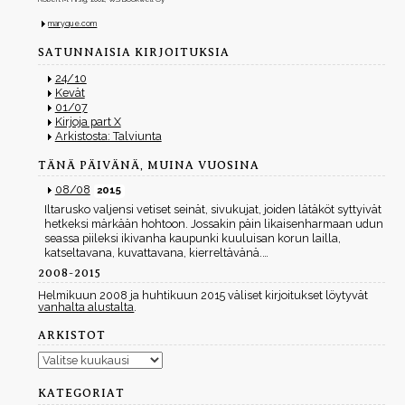
maryque.com
SATUNNAISIA KIRJOITUKSIA
24/10
Kevät
01/07
Kirjoja part X
Arkistosta: Talviunta
TÄNÄ PÄIVÄNÄ, MUINA VUOSINA
08/08
2015
Iltarusko valjensi vetiset seinät, sivukujat, joiden lätäköt syttyivät
hetkeksi märkään hohtoon. Jossakin päin likaisenharmaan udun
seassa piileksi ikivanha kaupunki kuuluisan korun lailla,
katseltavana, kuvattavana, kierreltävänä.…
2008-2015
Helmikuun 2008 ja huhtikuun 2015 väliset kirjoitukset löytyvät
vanhalta alustalta
.
ARKISTOT
Arkistot
KATEGORIAT