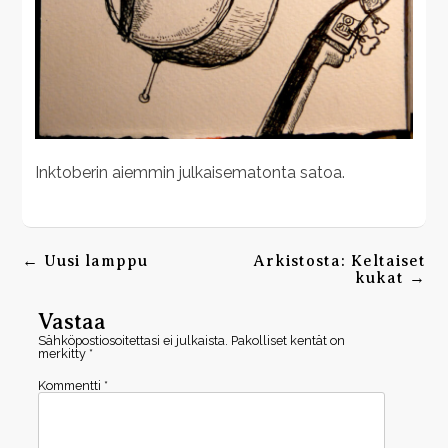
Inktoberin aiemmin julkaisematonta satoa.
Post
navigation
←
Uusi lamppu
Arkistosta: Keltaiset
kukat
→
Vastaa
Sähköpostiosoitettasi ei julkaista.
Pakolliset kentät on
merkitty
*
Kommentti
*