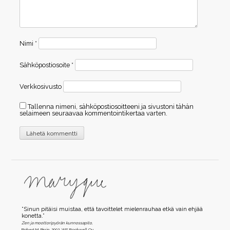
Nimi
*
Sähköpostiosoite
*
Verkkosivusto
Tallenna nimeni, sähköpostiosoitteeni ja sivustoni tähän
selaimeen seuraavaa kommentointikertaa varten.
”Sinun pitäisi muistaa, että tavoittelet mielenrauhaa etkä vain ehjää
konetta.”
Zen ja moottoripyörän kunnossapito
,
Robert M. Pirsig, 2002, WS Bookwell Oy