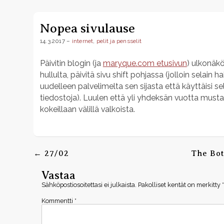
Skip
to
Nopea sivulause
content
14.3.2017
–
internet
,
pelit ja pensselit
Päivitin blogin (ja
maryque.com etusivun
) ulkonäkö
hullulta, päivitä sivu shift pohjassa (jolloin selain h
uudelleen palvelimelta sen sijasta että käyttäisi se
tiedostoja). Luulen että yli yhdeksän vuotta mustall
kokeillaan välillä valkoista.
Post
navigation
←
27/02
The Bot
Vastaa
Sähköpostiosoitettasi ei julkaista.
Pakolliset kentät on merkitty
*
Kommentti
*