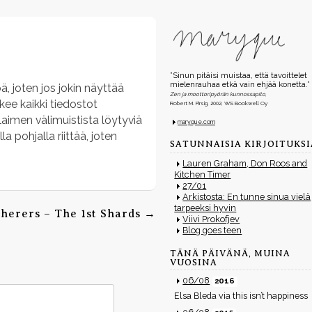
”Sinun pitäisi muistaa, että tavoittelet
mielenrauhaa etkä vain ehjää konetta.”
ä, joten jos jokin näyttää
Zen ja moottoripyörän kunnossapito
,
akee kaikki tiedostot
Robert M. Pirsig, 2002, WS Bookwell Oy
laimen välimuistista löytyviä
maryque.com
a pohjalla riittää, joten
SATUNNAISIA KIRJOITUKSI
Lauren Graham, Don Roos and
Kitchen Timer
27/01
Arkistosta: En tunne sinua vielä
tarpeeksi hyvin
herers – The 1st Shards
→
Viivi Prokofjev
Blog goes teen
TÄNÄ PÄIVÄNÄ, MUINA
VUOSINA
06/08
2016
Elsa Bleda via this isn’t happiness