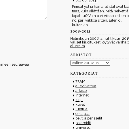
06/08
2015
Pimeät yöt ja hämärät illat ovat tää
taas, kuin yllättäen. Mitä helvettiä
tapahtui? Vain pari viikkoa sitten ol
no, pari viikkoa sitten. Eilen oli
kuitenkin…
2008-2015
Helmikuun 2008 ja huhtikuun 201
väliset kirjoitukset löytyvät
vanhalt
alustalta
.
ARKISTOT
Arkistot
elaimeen seuraavaa
KATEGORIAT
73AM
alleviivattua
arkisto
internet
kirja
kuvat
luettua
oma pää
pelit ja pensselit
polaroidit
universumi